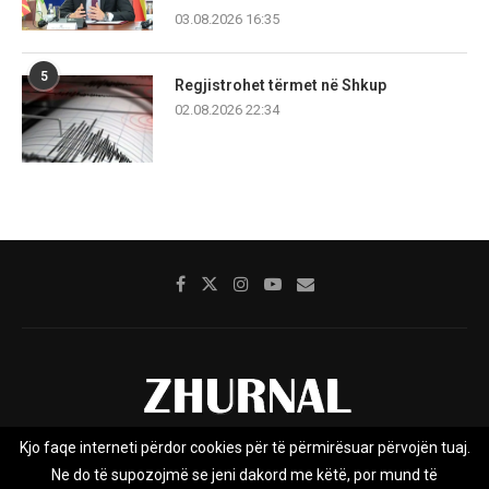
03.08.2026 16:35
5
Regjistrohet tërmet në Shkup
02.08.2026 22:34
Kjo faqe interneti përdor cookies për të përmirësuar përvojën tuaj.
Rreth nesh
Impresumi
Marketing
Kontakt
Ne do të supozojmë se jeni dakord me këtë, por mund të