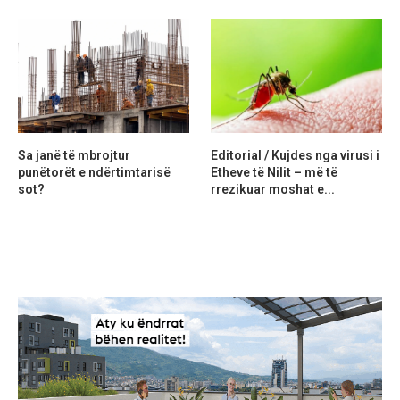
Sa janë të mbrojtur
Editorial / Kujdes nga virusi i
punëtorët e ndërtimtarisë
Etheve të Nilit – më të
sot?
rrezikuar moshat e...