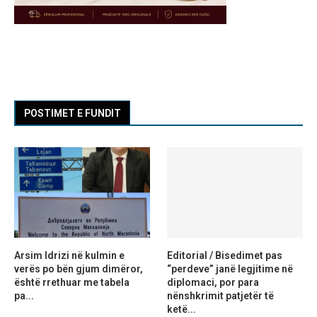
POSTIMET E FUNDIT
Arsim Idrizi në kulmin e
Editorial / Bisedimet pas
verës po bën gjum dimëror,
“perdeve” janë legjitime në
është rrethuar me tabela
diplomaci, por para
pa...
nënshkrimit patjetër të
ketë...