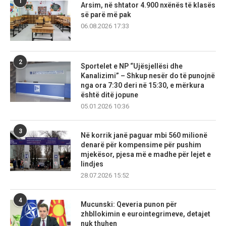
1
Arsim, në shtator 4.900 nxënës të klasës
së parë më pak
06.08.2026 17:33
2
Sportelet e NP “Ujësjellësi dhe
Kanalizimi” – Shkup nesër do të punojnë
nga ora 7:30 deri në 15:30, e mërkura
është ditë jopune
05.01.2026 10:36
3
Në korrik janë paguar mbi 560 milionë
denarë për kompensime për pushim
mjekësor, pjesa më e madhe për lejet e
lindjes
28.07.2026 15:52
4
Mucunski: Qeveria punon për
zhbllokimin e eurointegrimeve, detajet
nuk thuhen