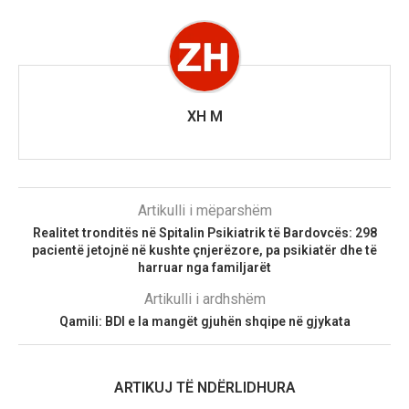
XH M
Artikulli i mëparshëm
Realitet tronditës në Spitalin Psikiatrik të Bardovcës: 298
pacientë jetojnë në kushte çnjerëzore, pa psikiatër dhe të
harruar nga familjarët
Artikulli i ardhshëm
Qamili: BDI e la mangët gjuhën shqipe në gjykata
ARTIKUJ TË NDËRLIDHURA