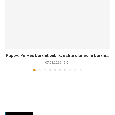
Popov: Përveç borxhit publik, është ulur edhe borxhi...
07.08.2026 12:51