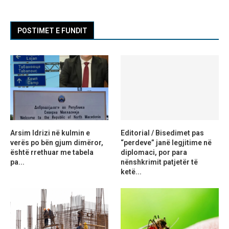
POSTIMET E FUNDIT
Arsim Idrizi në kulmin e
Editorial / Bisedimet pas
verës po bën gjum dimëror,
“perdeve” janë legjitime në
është rrethuar me tabela
diplomaci, por para
pa...
nënshkrimit patjetër të
ketë...