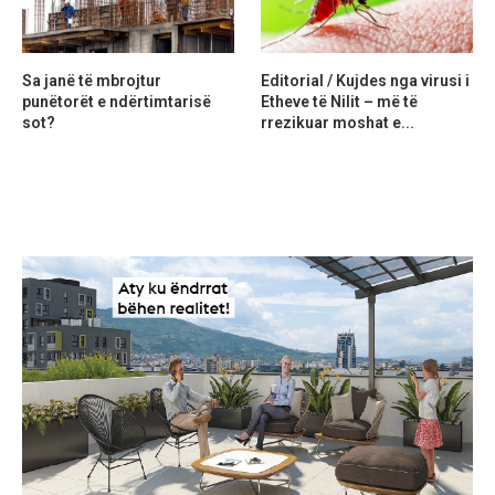
Sa janë të mbrojtur
Editorial / Kujdes nga virusi i
punëtorët e ndërtimtarisë
Etheve të Nilit – më të
sot?
rrezikuar moshat e...