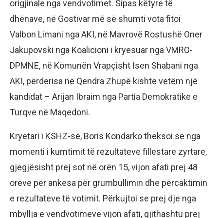
origjinale nga vendvotimet. Sipas këtyre të
dhënave, në Gostivar më së shumti vota fitoi
Valbon Limani nga AKI, në Mavrovë Rostushë Oner
Jakupovski nga Koalicioni i kryesuar nga VMRO-
DPMNE, në Komunën Vrapçisht Isen Shabani nga
AKI, përderisa në Qendra Zhupë kishte vetëm një
kandidat – Arijan Ibraim nga Partia Demokratike e
Turqve në Maqedoni.
Kryetari i KSHZ-së, Boris Kondarko theksoi se nga
momenti i kumtimit të rezultateve fillestare zyrtare,
gjegjësisht prej sot në orën 15, vijon afati prej 48
orëve për ankesa për grumbullimin dhe përcaktimin
e rezultateve të votimit. Përkujtoi se prej dje nga
mbyllja e vendvotimeve vijon afati, gjithashtu prej