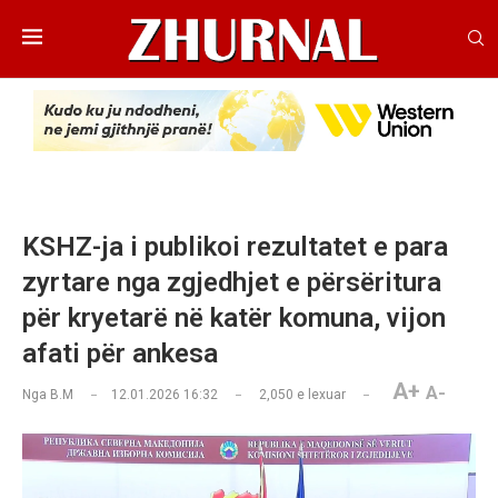
KSHZ-ja i publikoi rezultatet e para
zyrtare nga zgjedhjet e përsëritura
për kryetarë në katër komuna, vijon
afati për ankesa
A+
A-
Nga
B.M
12.01.2026 16:32
2,050
e lexuar