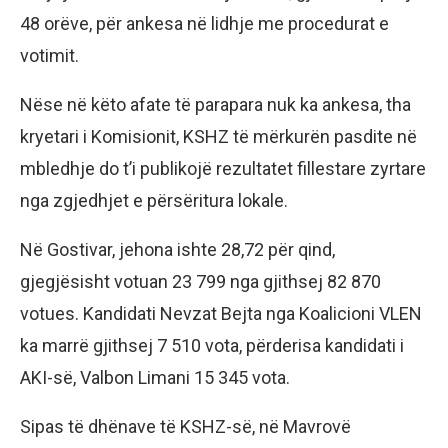
48 orëve, për ankesa në lidhje me procedurat e
votimit.
Nëse në këto afate të parapara nuk ka ankesa, tha
kryetari i Komisionit, KSHZ të mërkurën pasdite në
mbledhje do t’i publikojë rezultatet fillestare zyrtare
nga zgjedhjet e përsëritura lokale.
Në Gostivar, jehona ishte 28,72 për qind,
gjegjësisht votuan 23 799 nga gjithsej 82 870
votues. Kandidati Nevzat Bejta nga Koalicioni VLEN
ka marrë gjithsej 7 510 vota, përderisa kandidati i
AKI-së, Valbon Limani 15 345 vota.
Sipas të dhënave të KSHZ-së, në Mavrovë