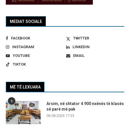
MEDIAT SOCIALE
FACEBOOK
TWITTER
INSTAGRAM
LINKEDIN
YOUTUBE
EMAIL
TIKTOK
MË TË LEXUARA
1
Arsim, në shtator 4.900 nxënës të klasës
së parë më pak
06.08.2026 17:33