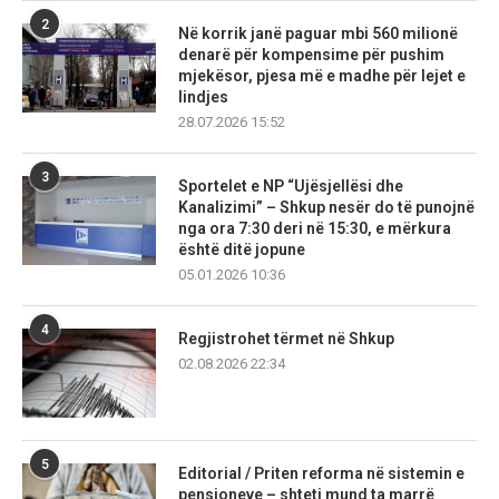
2
Në korrik janë paguar mbi 560 milionë
denarë për kompensime për pushim
mjekësor, pjesa më e madhe për lejet e
lindjes
28.07.2026 15:52
3
Sportelet e NP “Ujësjellësi dhe
Kanalizimi” – Shkup nesër do të punojnë
nga ora 7:30 deri në 15:30, e mërkura
është ditë jopune
05.01.2026 10:36
4
Regjistrohet tërmet në Shkup
02.08.2026 22:34
5
Editorial / Priten reforma në sistemin e
pensioneve – shteti mund ta marrë