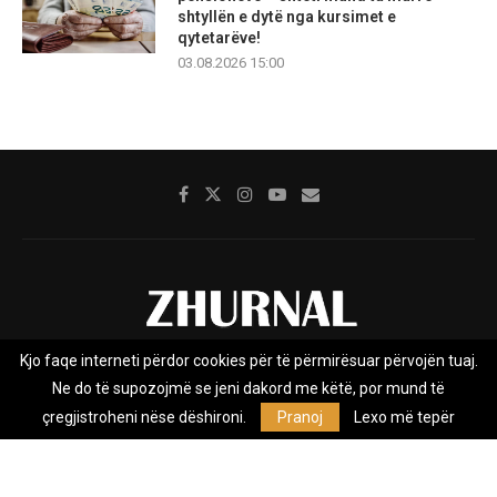
shtyllën e dytë nga kursimet e
qytetarëve!
03.08.2026 15:00
Kjo faqe interneti përdor cookies për të përmirësuar përvojën tuaj.
Rreth nesh
Impresumi
Marketing
Kontakt
Ne do të supozojmë se jeni dakord me këtë, por mund të
Privacy Policy
çregjistroheni nëse dëshironi.
Pranoj
Lexo më tepër
Zhurnal.mk është Agjenci e Lajmeve e pavarur, e themeluar në vitin
2009, që e mbulon Maqedoninë, Kosovën, Shqipërinë edhe lajmet
nga bota.