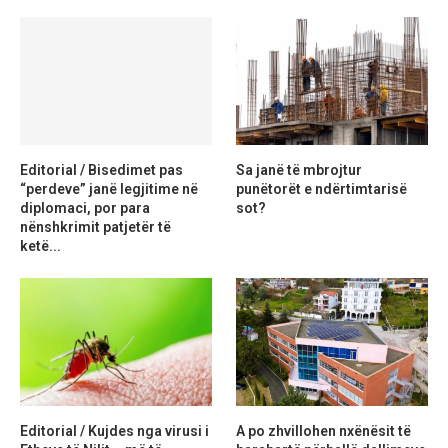
Editorial / Bisedimet pas
Sa janë të mbrojtur
“perdeve” janë legjitime në
punëtorët e ndërtimtarisë
diplomaci, por para
sot?
nënshkrimit patjetër të
ketë...
Editorial / Kujdes nga virusi i
A po zhvillohen nxënësit të