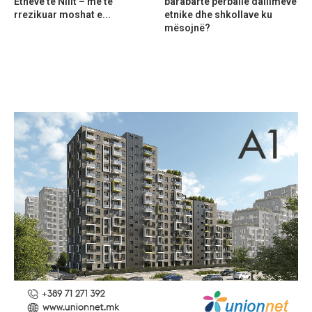
Etheve të Nilit – më të
barabartë përballë dallimeve
rrezikuar moshat e...
etnike dhe shkollave ku
mësojnë?