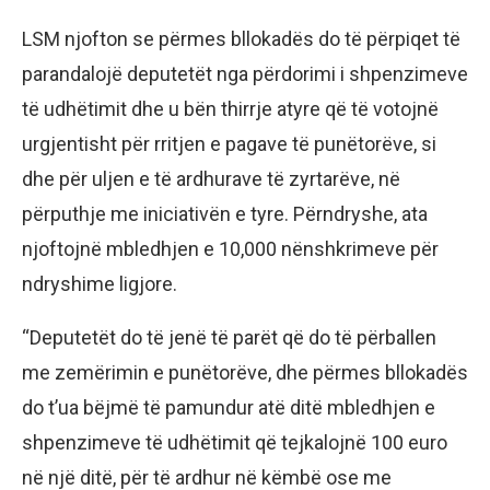
LSM njofton se përmes bllokadës do të përpiqet të
parandalojë deputetët nga përdorimi i shpenzimeve
të udhëtimit dhe u bën thirrje atyre që të votojnë
urgjentisht për rritjen e pagave të punëtorëve, si
dhe për uljen e të ardhurave të zyrtarëve, në
përputhje me iniciativën e tyre. Përndryshe, ata
njoftojnë mbledhjen e 10,000 nënshkrimeve për
ndryshime ligjore.
“Deputetët do të jenë të parët që do të përballen
me zemërimin e punëtorëve, dhe përmes bllokadës
do t’ua bëjmë të pamundur atë ditë mbledhjen e
shpenzimeve të udhëtimit që tejkalojnë 100 euro
në një ditë, për të ardhur në këmbë ose me