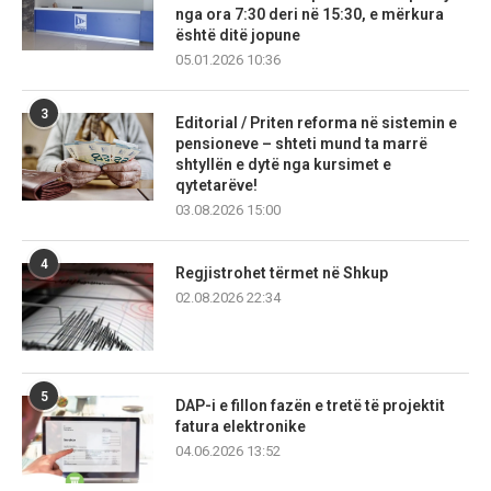
nga ora 7:30 deri në 15:30, e mërkura
është ditë jopune
05.01.2026 10:36
3
Editorial / Priten reforma në sistemin e
pensioneve – shteti mund ta marrë
shtyllën e dytë nga kursimet e
qytetarëve!
03.08.2026 15:00
4
Regjistrohet tërmet në Shkup
02.08.2026 22:34
5
DAP-i e fillon fazën e tretë të projektit
fatura elektronike
04.06.2026 13:52