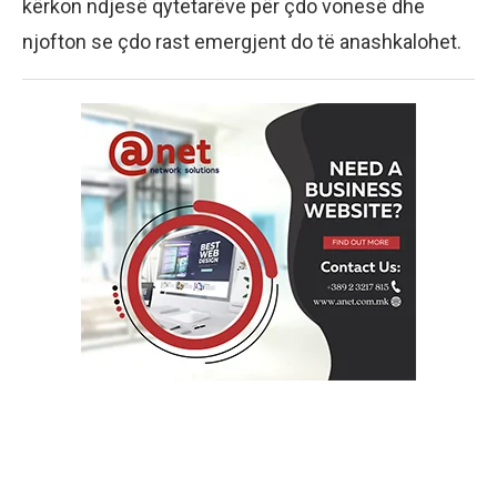
kërkon ndjesë qytetarëve për çdo vonesë dhe
njofton se çdo rast emergjent do të anashkalohet.