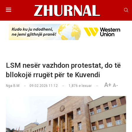
LSM nesër vazhdon protestat, do të
bllokojë rrugët për te Kuvendi
A+
A-
Nga
B.M
09.02.2026 11:12
1,876
e lexuar