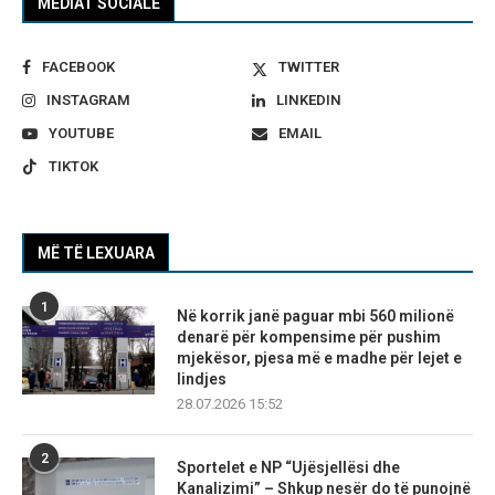
MEDIAT SOCIALE
FACEBOOK
TWITTER
INSTAGRAM
LINKEDIN
YOUTUBE
EMAIL
TIKTOK
MË TË LEXUARA
1
Në korrik janë paguar mbi 560 milionë
denarë për kompensime për pushim
mjekësor, pjesa më e madhe për lejet e
lindjes
28.07.2026 15:52
2
Sportelet e NP “Ujësjellësi dhe
Kanalizimi” – Shkup nesër do të punojnë