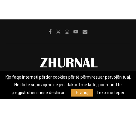
Kjo faqe interneti përdor cookies për të përmirësuar përvojën tuaj.
Rreth nesh
Impresumi
Marketing
Kontakt
Ne do të supozojmë se jeni dakord me këtë, por mund të
Privacy Policy
çregjistroheni nëse dëshironi.
Pranoj
Lexo më tepër
Zhurnal.mk është Agjenci e Lajmeve e pavarur, e themeluar në vitin
2009, që e mbulon Maqedoninë, Kosovën, Shqipërinë edhe lajmet
nga bota.
@2026 - All Right Reserved. Designed and Developed by
Anet.Com.Mk