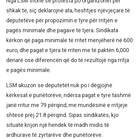
Nga LSM thonë se protesta po organizohet për
shkak të, siç deklarojnë ata, heshtjes njëvjeçare të
deputetëve për propozimin e tyre për rritjen e
pagës minimale dhe pagave të tjera. Sindikata
kërkon që paga minimale të rritet menjëherë në 600
euro, dhe pagat e tjera të rriten me të paktën 6,000
denarë ose diferencën që do të rezultojë nga rritja
e pagës minimale.
LSM akuzon se deputetët nuk po i dëgjojnë
kërkesat e punëtorëve, ndërsa pagat e tyre tashmë
janë rritur me 79 përqind, me mundësinë e rritjeje
shtesë prej 21.8 përqind. Sipas sindikatës, kjo
situatë krijon një hendek të madh midis të
ardhurave të zyrtarëve dhe punëtorëve.