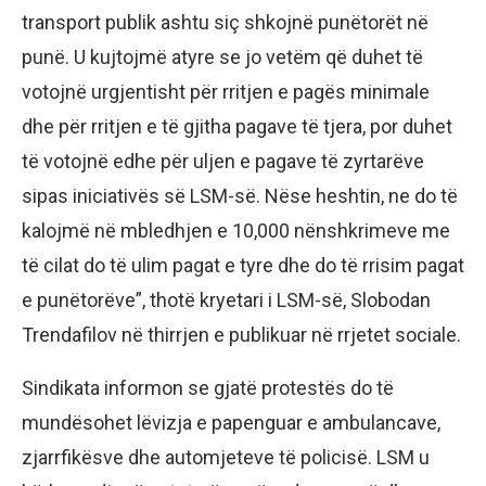
transport publik ashtu siç shkojnë punëtorët në
punë. U kujtojmë atyre se jo vetëm që duhet të
votojnë urgjentisht për rritjen e pagës minimale
dhe për rritjen e të gjitha pagave të tjera, por duhet
të votojnë edhe për uljen e pagave të zyrtarëve
sipas iniciativës së LSM-së. Nëse heshtin, ne do të
kalojmë në mbledhjen e 10,000 nënshkrimeve me
të cilat do të ulim pagat e tyre dhe do të rrisim pagat
e punëtorëve”, thotë kryetari i LSM-së, Slobodan
Trendafilov në thirrjen e publikuar në rrjetet sociale.
Sindikata informon se gjatë protestës do të
mundësohet lëvizja e papenguar e ambulancave,
zjarrfikësve dhe automjeteve të policisë. LSM u