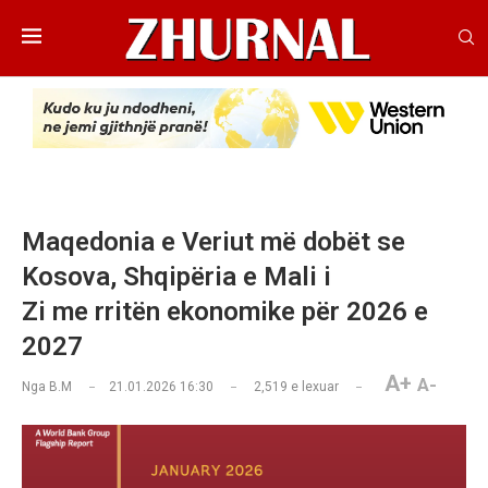
Maqedonia e Veriut më dobët se
Kosova, Shqipëria e Mali i
Zi me rritën ekonomike për 2026 e
2027
A+
A-
Nga
B.M
21.01.2026 16:30
2,519
e lexuar