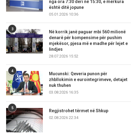
nga ora 7:30 deri në 15:30, e mërkura
është ditë jopune
05.01.2026 10:36
3
Në korrik janë paguar mbi 560 milionë
denarë për kompensime për pushim
mjekësor, pjesa më e madhe për lejet e
lindjes
28.07.2026 15:52
4
Mucunski: Qeveria punon për
zhbllokimin e eurointegrimeve, detajet
nuk thuhen
03.08.2026 16:35
5
Regjistrohet tërmet në Shkup
02.08.2026 22:34