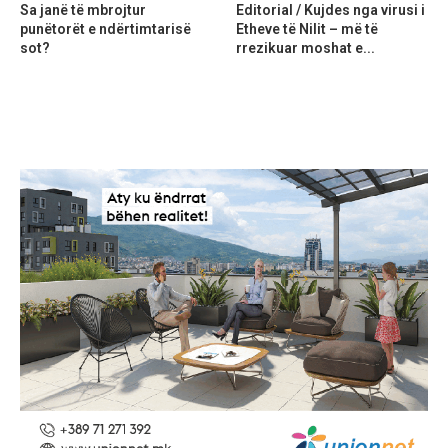
Sa janë të mbrojtur
Editorial / Kujdes nga virusi i
punëtorët e ndërtimtarisë
Etheve të Nilit – më të
sot?
rrezikuar moshat e...