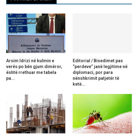
Arsim Idrizi në kulmin e
Editorial / Bisedimet pas
verës po bën gjum dimëror,
“perdeve” janë legjitime në
është rrethuar me tabela
diplomaci, por para
pa...
nënshkrimit patjetër të
ketë...