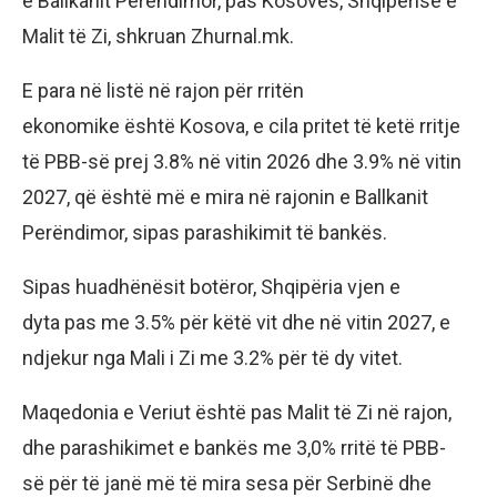
e Ballkanit Perëndimor, pas Kosovës, Shqipërisë e
Malit të Zi, shkruan Zhurnal.mk.
E para në listë në rajon për rritën
ekonomike është Kosova, e cila pritet të ketë rritje
të PBB-së prej 3.8% në vitin 2026 dhe 3.9% në vitin
2027, që është më e mira në rajonin e Ballkanit
Perëndimor, sipas parashikimit të bankës.
Sipas huadhënësit botëror, Shqipëria vjen e
dyta pas me 3.5% për këtë vit dhe në vitin 2027, e
ndjekur nga Mali i Zi me 3.2% për të dy vitet.
Maqedonia e Veriut është pas Malit të Zi në rajon,
dhe parashikimet e bankës me 3,0% rritë të PBB-
së për të janë më të mira sesa për Serbinë dhe