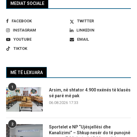
MEDIAT SOCIALE
FACEBOOK
TWITTER
INSTAGRAM
LINKEDIN
YOUTUBE
EMAIL
TIKTOK
MË TË LEXUARA
1
Arsim, në shtator 4.900 nxënës të klasës
së parë më pak
06.08.2026 17:33
2
Sportelet e NP “Ujësjellësi dhe
Kanalizimi” – Shkup nesër do të punojnë