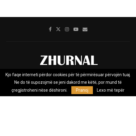
Kjo faqe interneti përdor cookies për të përmirësuar përvojën tuaj.
Rreth nesh
Impresumi
Marketing
Kontakt
Ne do të supozojmë se jeni dakord me këtë, por mund të
Privacy Policy
çregjistroheni nëse dëshironi.
Pranoj
Lexo më tepër
Zhurnal.mk është Agjenci e Lajmeve e pavarur, e themeluar në vitin
2009, që e mbulon Maqedoninë, Kosovën, Shqipërinë edhe lajmet
nga bota.
@2026 - All Right Reserved. Designed and Developed by
Anet.Com.Mk