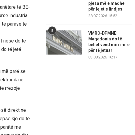
pjesa më e madhe
 anëtare të BE-
për lejet e lindjes
urse industria
28.07.2026 15:52
v të parave të
5
VMRO‑DPMNE:
Maqedonia do të
et nëse do të
bëhet vend më i mirë
 do të jetë
për të jetuar
03.08.2026 16:17
oi më parë se
lektronik në
të rrëzojë
së direkt në
epse kjo do të
ompanitë me