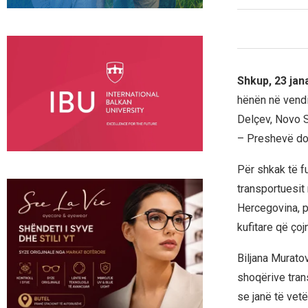
Shkup, 23 jan
hënën në vendi
Delçev, Novo S
– Preshevë do 
Për shkak të fu
transportuesit
Hercegovina, p
kufitare që ço
Biljana Murato
shoqërive tra
se janë të vet