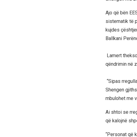
Ajo që bën EES
sistematik të 
kujdes çështje
Ballkani Perën
Lamert thekson
qëndrimin në 
“Sipas rregull
Shengen gjiths
mbulohet me vi
Ai shtoi se rre
që kalojnë shpe
“Personat që ka