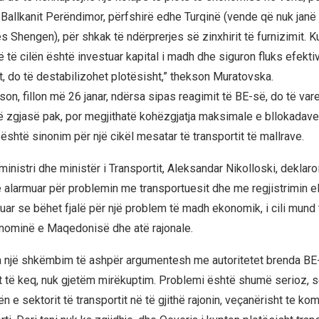
e Ballkanit Perëndimor, përfshirë edhe Turqinë (vende që nuk janë
 Shengen), për shkak të ndërprerjes së zinxhirit të furnizimit. K
në të cilën është investuar kapital i madh dhe siguron fluks efekti
t, do të destabilizohet plotësisht,” thekson Muratovska.
on, fillon më 26 janar, ndërsa sipas reagimit të BE-së, do të var
 të zgjasë pak, por megjithatë kohëzgjatja maksimale e bllokadave
 është sinonim për një cikël mesatar të transportit të mallrave.
nistri dhe ministër i Transportit, Aleksandar Nikolloski, deklar
në alarmuar për problemin me transportuesit dhe me regjistrimin e
uar se bëhet fjalë për një problem të madh ekonomik, i cili mund 
nominë e Maqedonisë dhe atë rajonale.
 një shkëmbim të ashpër argumentesh me autoritetet brenda BE-
at të keq, nuk gjetëm mirëkuptim. Problemi është shumë serioz, s
n e sektorit të transportit në të gjithë rajonin, veçanërisht te k