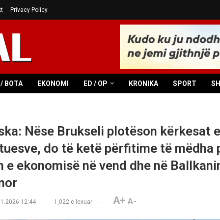
t
Privacy Policy
/ BOTA
EKONOMI
ED / OP
KRONIKA
SPORT
S
ka: Nëse Brukseli plotëson kërkesat 
tuesve, do të ketë përfitime të mëdha 
in e ekonomisë në vend dhe në Ballkani
mor
A+
A-
01.2026 12:44
1,022
e lexuar