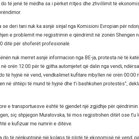
t do të jenë të mëdha sa i përket rritjes dhe zhvillimit të ekonom
erëndimor.
 se deri tani nuk ka asnjë sinjal nga Komisioni Evropian për ndon
dhjen e problemit me regjistrimin e qëndrimit në zonën Shengen 
0 ditë për shoferët profesionalë.
hënën nuk merret asnjë informacion nga BE-ja, protesta në të katë
ht në orën 12:00 për të gjitha automjetet që dalin nga vendi, ndërsa
do të hyjnë në vend, vendkalimet kufitare mbyllen në orën 00:00 
hen në shtëpi të mund të hyjnë dhe t’i bashkohen protestës”, dekl
re e transportuesve është të gjendet një zgjidhje për qëndrimin
en, siç shpjegon Muratovska, të mos regjistrohen ditët ose t’u lë
htë e kufizuar me numrin e ditëve.
eja do të nënkuptojnë një kolaps të plotë të ekonomisë në vend, p