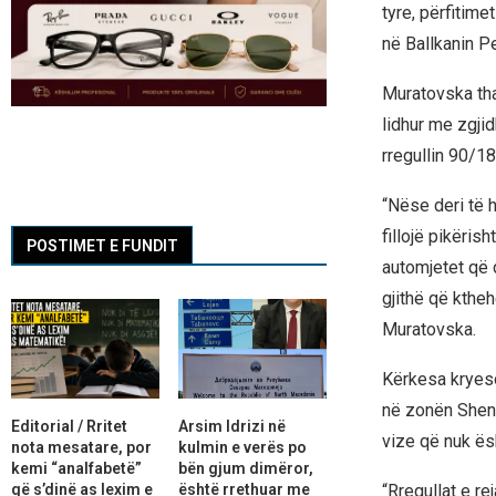
tyre, përfitime
në Ballkanin P
Muratovska tha
lidhur me zgji
rregullin 90/18
“Nëse deri të 
fillojë pikëris
POSTIMET E FUNDIT
automjetet që 
gjithë që kthe
Muratovska.
Kërkesa kryeso
në zonën Sheng
Editorial / Rritet
Arsim Idrizi në
vize që nuk ës
nota mesatare, por
kulmin e verës po
kemi “analfabetë”
bën gjum dimëror,
që s’dinë as lexim e
është rrethuar me
“Rregullat e r