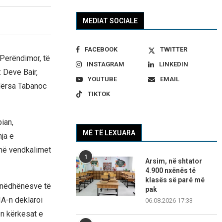
MEDIAT SOCIALE
FACEBOOK
TWITTER
 Perëndimor, të
INSTAGRAM
LINKEDIN
 Deve Bair,
YOUTUBE
EMAIL
ndërsa Tabanoc
TIKTOK
ian,
MË TË LEXUARA
ja e
 në vendkalimet
1
Arsim, në shtator
4.900 nxënës të
klasës së parë më
punëdhënësve të
pak
A-n deklaroi
06.08.2026 17:33
en kërkesat e