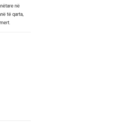
anëtare në
në të qarta,
amert.