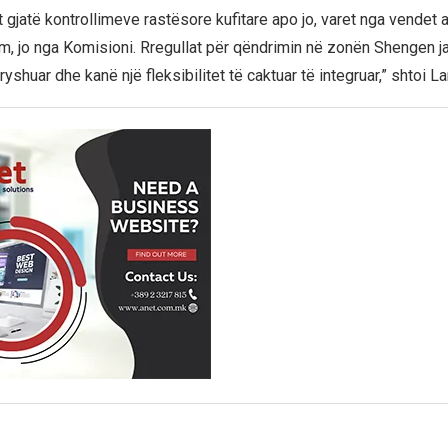
 gjatë kontrollimeve rastësore kufitare apo jo, varet nga vendet 
ëm, jo nga Komisioni. Rregullat për qëndrimin në zonën Shengen ja
ryshuar dhe kanë një fleksibilitet të caktuar të integruar,” shtoi L