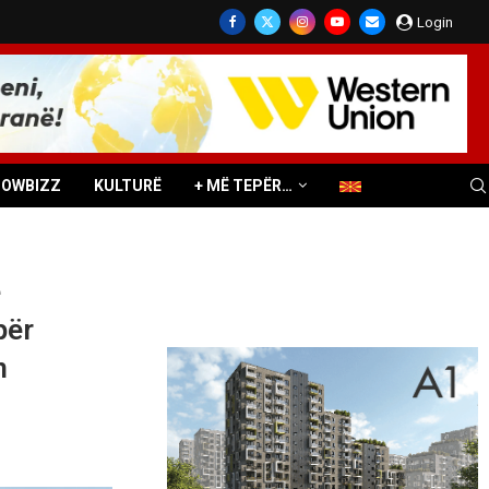
Login
HOWBIZZ
KULTURË
+ MË TEPËR…
e
për
n