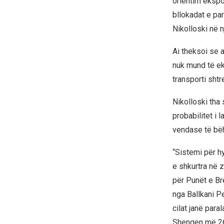
orientim ekspor
bllokadat e pa
Nikolloski në n
Ai theksoi se 
nuk mund të ek
transporti shtr
Nikolloski tha
probabilitet i 
vendase të bëh
“Sistemi për h
e shkurtra në 
për Punët e Br
nga Ballkani Pe
cilat janë par
Shengen më 26 