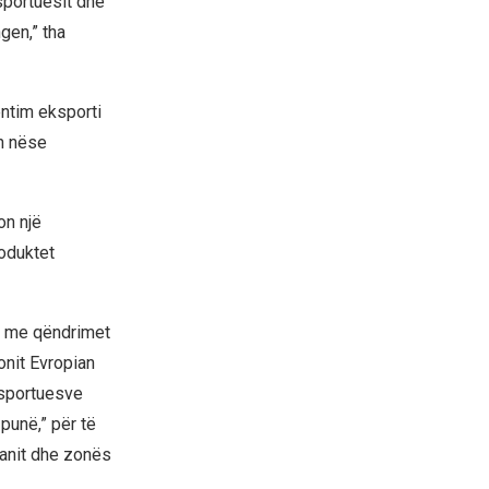
nsportuesit dhe
gen,” tha
ntim eksporti
n nëse
on një
roduktet
ur me qëndrimet
onit Evropian
nsportuesve
punë,” për të
kanit dhe zonës