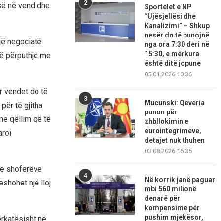
2
isë në vend dhe
Sportelet e NP
“Ujësjellësi dhe
Kanalizimi” – Shkup
nesër do të punojnë
jë negociatë
nga ora 7:30 deri në
15:30, e mërkura
në përputhje me
është ditë jopune
05.01.2026 10:36
r vendet do të
3
Mucunski: Qeveria
 për të gjitha
punon për
me qëllim që të
zhbllokimin e
eurointegrimeve,
aroi
detajet nuk thuhen
03.08.2026 16:35
 e shoferëve
4
Në korrik janë paguar
shohet një lloj
mbi 560 milionë
denarë për
kompensime për
pushim mjekësor,
ërkatësisht në