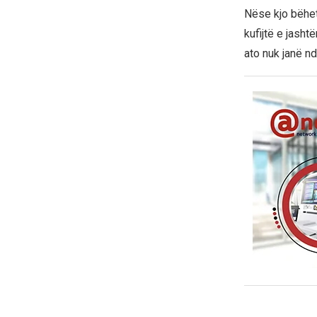
Nëse kjo bëhet
kufijtë e jasht
ato nuk janë nd