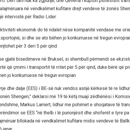
ti. Deri tani nuk ka zgjidhje, dhe Qeveria i kupton plotësisht tra
ralajmëruara në vendkalimet kufitare drejt vendeve të zonës Shen
jë intervistë për Radio Lider.
aktiviteti ekonomik do të ndalet nëse kompanitë vendase me orie
sportojnë, si dhe se ato bëhen jo konkurruese në tregun evropia
enjtohet për 3 deri 5 për qind.
 se gjatë bisedimeve në Bruksel, si shembull përmendi se ekzist
lartë që çmimi i transportit të rritet për 5 për qind, duke bërë që p
en jo konkurruese në tregun evropian.
yrje dhe dalje (EES) i BE-së nuk vendos asnjë kërkesë të re lidh
zonën Shengen,” deklaroi më 19 të këtij muaji zëdhënësi i Komisi
endshme, Markus Lamert, lidhur me pohimet e shoqatave të tra
rëndimor se EES “në thelb i lë punonjësit dhe shoferët e tyre pa 
alajmëruar bllokada në vendkalimet kufitare midis vendeve të Ball
janar.