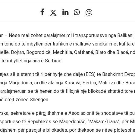
ar
– Nëse realizohet paralajmërimi i transportuesve nga Ballkani
n tonë do të mbyllen për trafikun e mallrave vendkalimet kufitare:
ellë, Dojran, Bogorodicë, Mexhitlia, Qafthanë, Blato dhe Blacë, 
të mbyllet nga ana e Serbisë.
tjes së sistemit të ri për hyrje dhe dalje (EES) të Bashkimit Evrop
 nga Maqedonia, si dhe ata nga Kosova, Serbia, Mali i Zi dhe Bosn
aralajmëruan se të hënën do të fillojnë një bllokadë shtatëditore
jnë drejt zonës Shengen.
vska, sekretare e përgjithshme e Asociacionit të shoqatave të 
nsportuese të Republikës së Maqedonisë, “Makam-Trans”, për MI
ëdijshëm për pasojat e bllokadës, por thekson se nëse plotësoh