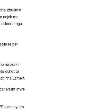
 dhe zbulimin
po ndjek me
partnerët nga
istuese për
ojnë në zonën
ëtë duhet të
r,” tha Lamert.
eçanërisht atyre
S gjatë hyrjes.