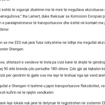
 është të sigurojë zbatimin më të mirë të rregullave ekzistuese
parregullsive,” tha Lamert, duke theksuar se Komisioni Evropian 
n e paralajmërimeve të transportuesve dhe është në kontakt me 
dimor.
 se me EES nuk janë futur ndryshime në lidhje me rregullat ekz
zonën Shengen.
ave, shtetasit e vendeve të treta pa vizë kanë të drejtë të qëndr
ej 90 ditë brenda çdo periudhe 180-ditore. Çdo gjë që tejkalon k
zë për qëndrim të gjatë ose me leje të lëshuar nga një vend anëta
gullat e Shengen-it tashmë u japin transportuesve fleksibilitet, v
sh kufirin në të njëjtin vendkalim.
në leje lokale nuk janë të detyruar të regjistrohen në sistemin EE