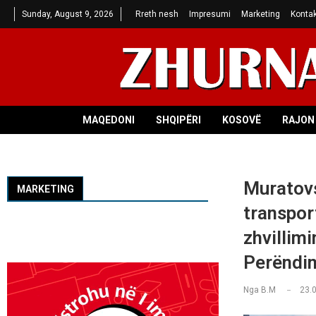
Sunday, August 9, 2026
Rreth nesh
Impresumi
Marketing
Kontak
MAQEDONI
SHQIPËRI
KOSOVË
RAJON 
Muratovs
MARKETING
transpor
zhvillim
Perëndi
Nga
B.M
23.