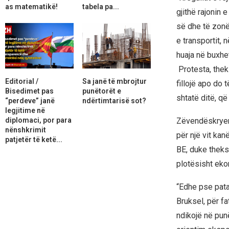
as matematikë!
tabela pa...
gjithë rajonin 
së dhe të zonës
e transportit, 
huaja në buxhe
Protesta, theks
Editorial /
Sa janë të mbrojtur
fillojë apo do
Bisedimet pas
punëtorët e
shtatë ditë, që
“perdeve” janë
ndërtimtarisë sot?
legjitime në
diplomaci, por para
Zëvendëskryemi
nënshkrimit
për një vit ka
patjetër të ketë...
BE, duke theks
plotësisht eko
“Edhe pse pata
Bruksel, për f
ndikojë në punë