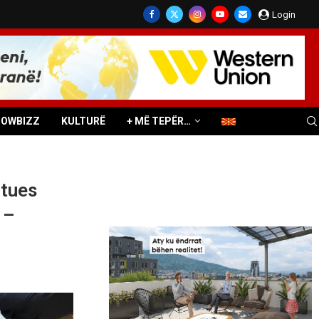
Login
HOWBIZZ
KULTURË
+ MË TEPËR…
rtues
 –