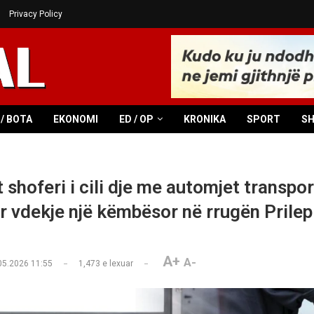
Privacy Policy
/ BOTA
EKONOMI
ED / OP
KRONIKA
SPORT
S
 shoferi i cili dje me automjet transpo
ër vdekje një këmbësor në rrugën Prilep
A+
A-
05.2026 11:55
1,473
e lexuar