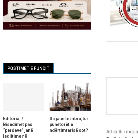
POSTIMET E FUNDIT
Editorial /
Sa janë të mbrojtur
Bisedimet pas
punëtorët e
“perdeve” janë
ndërtimtarisë sot?
Artikulli i më
legjitime në