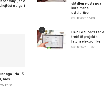
t për mbylljen e
shtyllën e dytë nga
rejtësi e siguri
kursimet e
qytetarëve!
03.08.2026 15:00
5
DAP-i e fillon fazën e
tretë të projektit
fatura elektronike
04.06.2026 13:52
uar nga liria 15
Aksident i rëndë trafiku pranë
Inçizoi objek
s, mes...
Berovës,16‑vjeçari dërgohet
Radozhë, arre
në...
gje
026 17:00
06.08.2026 16:54
06.08.2