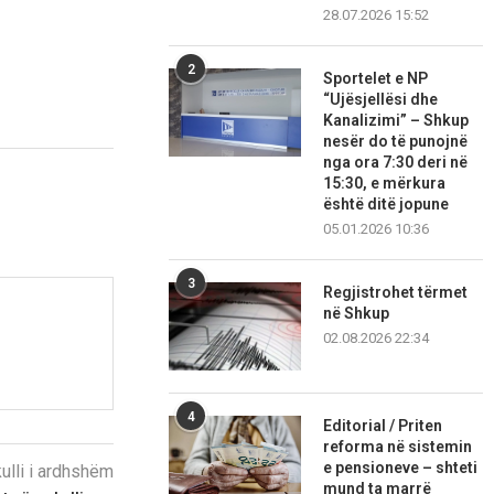
28.07.2026 15:52
2
Sportelet e NP
“Ujësjellësi dhe
Kanalizimi” – Shkup
nesër do të punojnë
nga ora 7:30 deri në
15:30, e mërkura
është ditë jopune
05.01.2026 10:36
3
Regjistrohet tërmet
në Shkup
02.08.2026 22:34
4
Editorial / Priten
reforma në sistemin
e pensioneve – shteti
kulli i ardhshëm
mund ta marrë