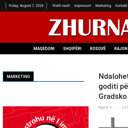
Friday, August 7, 2026
Rreth nesh
Impresumi
Marketing
Kontakt
MAQEDONI
SHQIPËRI
KOSOVË
RAJON 
Ndalohet
MARKETING
goditi p
Gradsko
Nga
D. V.
12.