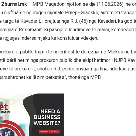
 Zhurnal.mk –
MPB Maqedoni njofton se dje (11.05.2026), në or
 njoftua se në rrugën rajonale Prilep–Gradsko, automjeti transpo
targa të Kavadarit, i drejtuar nga R.J. (45) nga Kavadari, ka god
 komuna e Rosomanit. Si pasojë e lëndimeve të marra, këmbësori 
e ngjarjes, ndërsa mjeku ka konstatuar vdekjen.
rokurorit publik, trupi i të ndjerit është dorëzuar në Mjekësinë Li
të bërë hetim nga prokurori publik dhe ekipi hetimor i NJPB Kav
ve të prokurorit, shoferi R.J. është privuar nga liria, ndërkaq p
ë parashtrohet kallëzim përkatës”, thonë nga MPB.