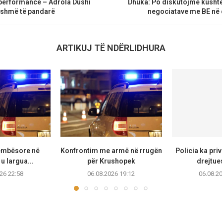
 performancë – Adrola Dushi
Dhuka: Po diskutojmë kushte
tashmë të pandarë
negociatave me BE në d
ARTIKUJ TË NDËRLIDHURA
këmbësore në
Konfrontim me armë në rrugën
Policia ka priv
u largua...
për Krushopek
drejtue
26 22:58
06.08.2026 19:12
06.08.2