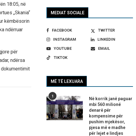
ën 18:05, në
rtues „Skania“
MEDIAT SOCIALE
itur këmbësorin
ka ndërruar
FACEBOOK
TWITTER
INSTAGRAM
LINKEDIN
YOUTUBE
EMAIL
gjore për
TIKTOK
adar, ndërsa
as dokumentimit
MË TË LEXUARA
1
Në korrik janë paguar
mbi 560 milionë
denarë për
kompensime për
pushim mjekësor,
pjesa më e madhe
për lejet e lindjes