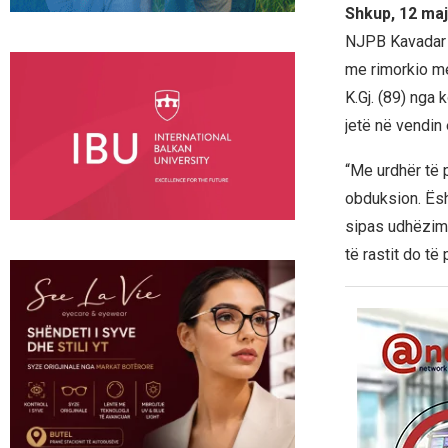
Shkup, 12 maj
NJPB Kavadar u
me rimorkio me 
K.Gj. (89) nga
jetë në vendin 
“Me urdhër të p
obduksion. Ësh
sipas udhëzime
të rastit do t