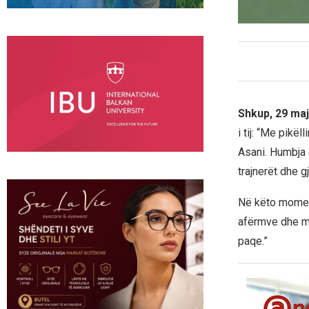
Shkup, 29 maj
i tij: “Me pikë
Asani. Humbja e
trajnerët dhe g
Në këto moment
afërmve dhe mi
paqe.”