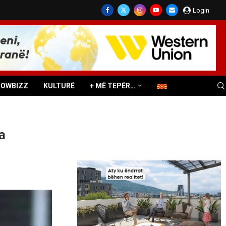
Login
HOWBIZZ
KULTURË
+ MË TEPËR…
a