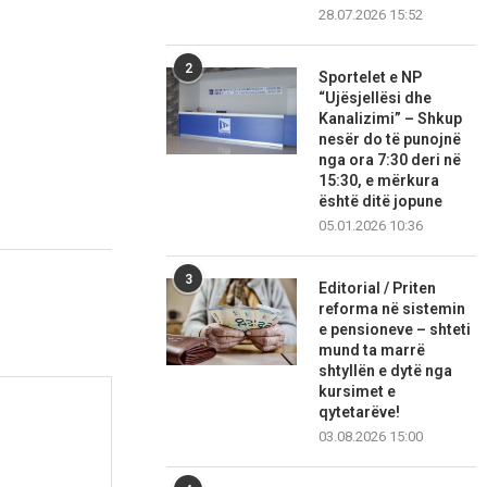
28.07.2026 15:52
2
Sportelet e NP
“Ujësjellësi dhe
Kanalizimi” – Shkup
nesër do të punojnë
nga ora 7:30 deri në
15:30, e mërkura
është ditë jopune
05.01.2026 10:36
3
Editorial / Priten
reforma në sistemin
e pensioneve – shteti
mund ta marrë
shtyllën e dytë nga
kursimet e
qytetarëve!
03.08.2026 15:00