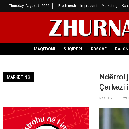
Thursday, August 6, 2026
Rreth nesh
Impresumi
Marketing
Kont
MAQEDONI
SHQIPËRI
KOSOVË
RAJON 
Ndërroi j
MARKETING
Çerkezi 
Nga
D. V.
29.