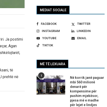
MEDIAT SOCIALE
FACEBOOK
TWITTER
INSTAGRAM
LINKEDIN
YOUTUBE
EMAIL
riri. Ja postimi
TIKTOK
jeçar, Agan
shkëlojtarët,
MË TË LEXUARA
sani, të
1
U prehtë në
Në korrik janë paguar
mbi 560 milionë
denarë për
kompensime për
pushim mjekësor,
pjesa më e madhe
për lejet e lindjes