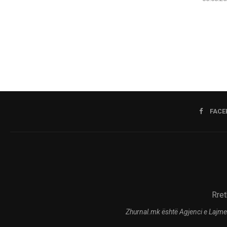
FACE
Rret
Zhurnal.mk është Agjenci e Lajme