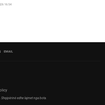
026 16:54
06.08.2026 16:52
EMAIL
olicy
 Shqipërinë edhe lajmet nga bota.