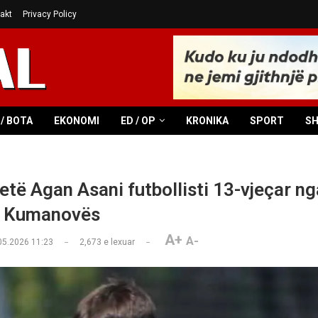
akt
Privacy Policy
/ BOTA
EKONOMI
ED / OP
KRONIKA
SPORT
S
etë Agan Asani futbollisti 13-vjeçar ng
i Kumanovës
A+
A-
05.2026 11:23
2,673
e lexuar