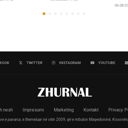
06.08.2
BOOK
TWITTER
INSTAGRAM
YOUTUBE
h nesh
Impresumi
Marketing
Kontakt
Privacy P
ve e pavarur, e themeluar në vitin 2009, që e mbulon Maqedoninë, Kosovën,