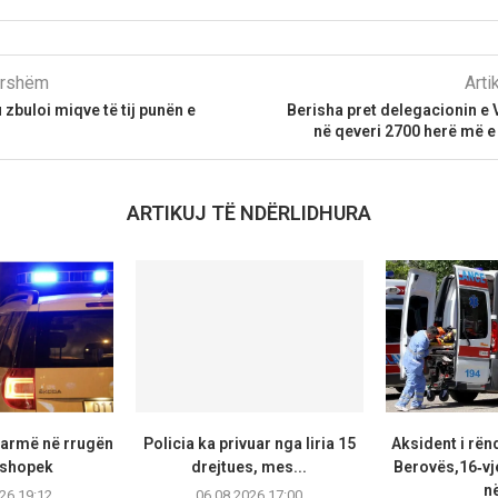
parshëm
Arti
 zbuloi miqve të tij punën e
Berisha pret delegacionin e 
në qeveri 2700 herë më e
ARTIKUJ TË NDËRLIDHURA
armë në rrugën
Policia ka privuar nga liria 15
Aksident i rën
ushopek
drejtues, mes...
Berovës,16‑vj
në
26 19:12
06.08.2026 17:00