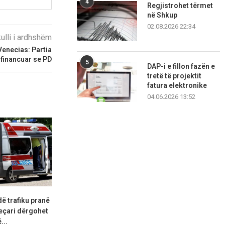
4
Regjistrohet tërmet
në Shkup
02.08.2026 22:34
kulli i ardhshëm
Venecias: Partia
 financuar se PD
5
DAP-i e fillon fazën e
tretë të projektit
fatura elektronike
04.06.2026 13:52
dë trafiku pranë
Inçizoi objektin ushtarak në
Kërcënoi prind
eçari dërgohet
Radozhë, arrestohet shtetasi
40-vjeçari
...
gjerman
06.08.2