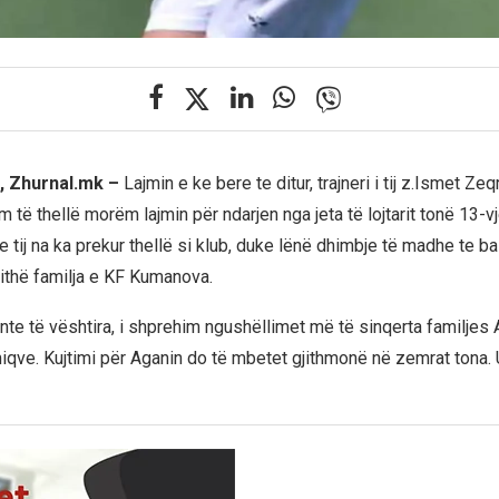
, Zhurnal.mk –
Lajmin e ke bere te ditur, trajneri i tij z.Ismet Zeq
llim të thellë morëm lajmin për ndarjen nga jeta të lojtarit tonë 13-v
 tij na ka prekur thellë si klub, duke lënë dhimbje të madhe te ba
jithë familja e KF Kumanova.
e të vështira, i shprehim ngushëllimet më të sinqerta familjes A
qve. Kujtimi për Aganin do të mbetet gjithmonë në zemrat tona. 