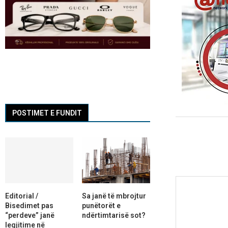
POSTIMET E FUNDIT
Editorial /
Sa janë të mbrojtur
Bisedimet pas
punëtorët e
“perdeve” janë
ndërtimtarisë sot?
legjitime në