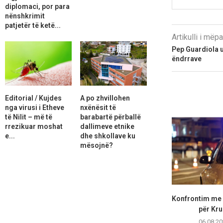
diplomaci, por para
nënshkrimit
patjetër të ketë...
Artikulli i më
Pep Guardiola u
ëndrrave
Editorial / Kujdes
A po zhvillohen
nga virusi i Etheve
nxënësit të
të Nilit – më të
barabartë përballë
rrezikuar moshat
dallimeve etnike
e...
dhe shkollave ku
mësojnë?
Konfrontim me 
për Kr
06.08.20