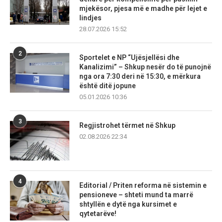
mjekësor, pjesa më e madhe për lejet e
lindjes
28.07.2026 15:52
2
Sportelet e NP “Ujësjellësi dhe
Kanalizimi” – Shkup nesër do të punojnë
nga ora 7:30 deri në 15:30, e mërkura
është ditë jopune
05.01.2026 10:36
3
Regjistrohet tërmet në Shkup
02.08.2026 22:34
4
Editorial / Priten reforma në sistemin e
pensioneve – shteti mund ta marrë
shtyllën e dytë nga kursimet e
qytetarëve!