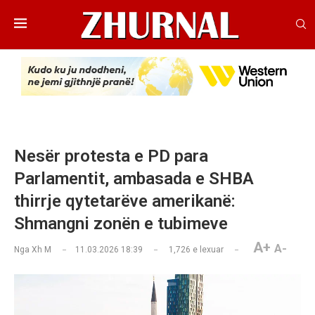
Nesër protesta e PD para
Parlamentit, ambasada e SHBA
thirrje qytetarëve amerikanë:
Shmangni zonën e tubimeve
A+
A-
Nga
Xh M
11.03.2026 18:39
1,726
e lexuar