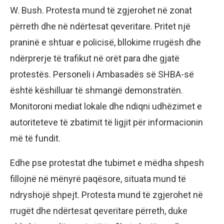
W. Bush. Protesta mund të zgjerohet në zonat
përreth dhe në ndërtesat qeveritare. Pritet një
praninë e shtuar e policisë, bllokime rrugësh dhe
ndërprerje të trafikut në orët para dhe gjatë
protestës. Personeli i Ambasadës së SHBA-së
është këshilluar të shmangë demonstratën.
Monitoroni mediat lokale dhe ndiqni udhëzimet e
autoriteteve të zbatimit të ligjit për informacionin
më të fundit.
Edhe pse protestat dhe tubimet e mëdha shpesh
fillojnë në mënyrë paqësore, situata mund të
ndryshojë shpejt. Protesta mund të zgjerohet në
rrugët dhe ndërtesat qeveritare përreth, duke