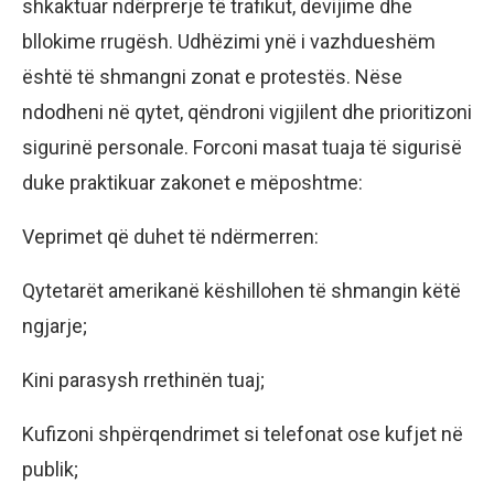
shkaktuar ndërprerje të trafikut, devijime dhe
bllokime rrugësh. Udhëzimi ynë i vazhdueshëm
është të shmangni zonat e protestës. Nëse
ndodheni në qytet, qëndroni vigjilent dhe prioritizoni
sigurinë personale. Forconi masat tuaja të sigurisë
duke praktikuar zakonet e mëposhtme:
Veprimet që duhet të ndërmerren:
Qytetarët amerikanë këshillohen të shmangin këtë
ngjarje;
Kini parasysh rrethinën tuaj;
Kufizoni shpërqendrimet si telefonat ose kufjet në
publik;