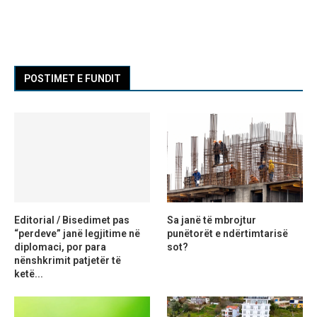
POSTIMET E FUNDIT
Editorial / Bisedimet pas
Sa janë të mbrojtur
“perdeve” janë legjitime në
punëtorët e ndërtimtarisë
diplomaci, por para
sot?
nënshkrimit patjetër të
ketë...