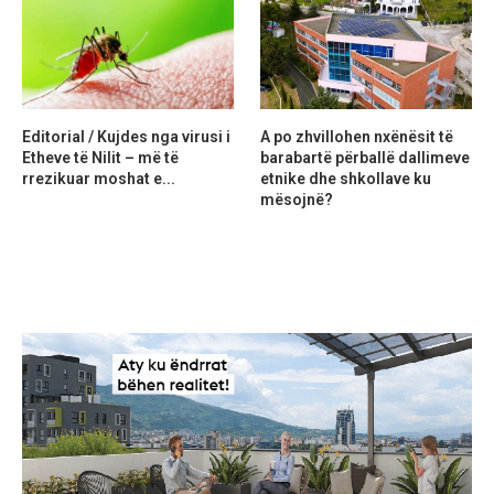
Editorial / Kujdes nga virusi i
A po zhvillohen nxënësit të
Etheve të Nilit – më të
barabartë përballë dallimeve
rrezikuar moshat e...
etnike dhe shkollave ku
mësojnë?