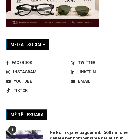
MEDIAT SOCIALE
FACEBOOK
TWITTER
INSTAGRAM
LINKEDIN
YOUTUBE
EMAIL
TIKTOK
MË TË LEXUARA
1
Në korrik janë paguar mbi 560 milionë
denarë për kompensime për pushim