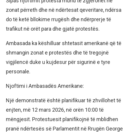
Sipas njoftimit protesta mund të zgjerohet në
zonat përreth dhe në ndërtesat qeveritare, ndërsa
do të ketë bllokime rrugësh dhe ndërprerje të
trafikut në orët para dhe gjatë protestës.
Ambasada ka këshilluar shtetasit amerikanë që të
shmangin zonat e protestës dhe të tregojnë
vigjilencë duke u kujdesur për sigurinë e tyre
personale.
Njoftimi i Ambasadës Amerikane:
Një demonstratë është planifikuar të zhvillohet të
enjten, më 12 mars 2026, në orën 10:00 të
mëngjesit. Protestuesit planifikojnë të mblidhen
pranë ndërtesës së Parlamentit në Rrugën George