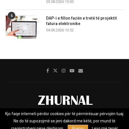
03.08.2026 15:00
5
DAP-i e fillon fazën e tretë të projektit
fatura elektronike
04.06.2026 13:52
Kjo faqe interneti përdor cookies për të përmirësuar përvojën tuaj.
Rreth nesh
Impresumi
Marketing
Kontakt
Ne do të supozojmë se jeni dakord me këtë, por mund të
Privacy Policy
çregjistroheni nëse dëshironi.
Pranoj
Lexo më tepër