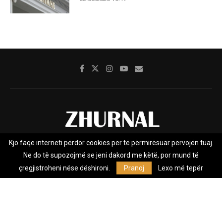
Kjo faqe interneti përdor cookies për të përmirësuar përvojën tuaj.
Rreth nesh
Impresumi
Marketing
Kontakt
Ne do të supozojmë se jeni dakord me këtë, por mund të
Privacy Policy
çregjistroheni nëse dëshironi.
Pranoj
Lexo më tepër
Zhurnal.mk është Agjenci e Lajmeve e pavarur, e themeluar në vitin
2009, që e mbulon Maqedoninë, Kosovën, Shqipërinë edhe lajmet
nga bota.
@2026 - All Right Reserved. Designed and Developed by