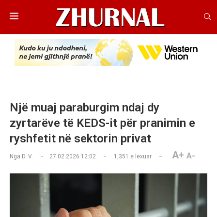
Një muaj paraburgim ndaj dy
zyrtarëve të KEDS-it për pranimin e
ryshfetit në sektorin privat
A+
A-
Nga
D. V.
27.02.2026 12:02
1,351
e lexuar