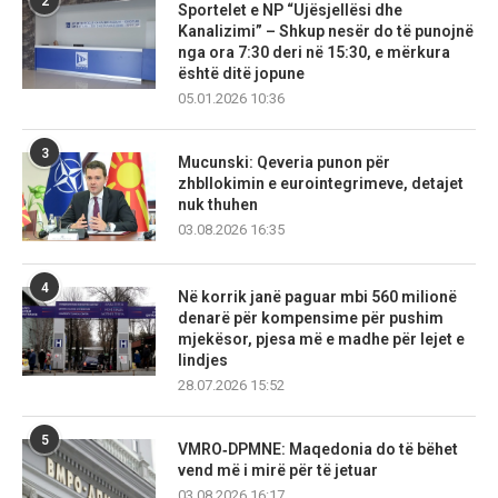
2
Sportelet e NP “Ujësjellësi dhe
Kanalizimi” – Shkup nesër do të punojnë
nga ora 7:30 deri në 15:30, e mërkura
është ditë jopune
05.01.2026 10:36
3
Mucunski: Qeveria punon për
zhbllokimin e eurointegrimeve, detajet
nuk thuhen
03.08.2026 16:35
4
Në korrik janë paguar mbi 560 milionë
denarë për kompensime për pushim
mjekësor, pjesa më e madhe për lejet e
lindjes
28.07.2026 15:52
5
VMRO‑DPMNE: Maqedonia do të bëhet
vend më i mirë për të jetuar
03.08.2026 16:17