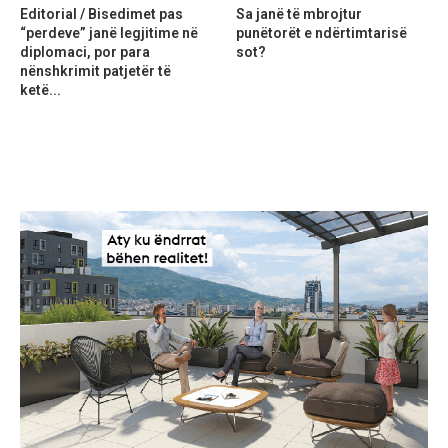
Editorial / Bisedimet pas
Sa janë të mbrojtur
“perdeve” janë legjitime në
punëtorët e ndërtimtarisë
diplomaci, por para
sot?
nënshkrimit patjetër të
ketë...