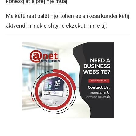
kohëzgjatje prej një muaj.
Me këtë rast palët njoftohen se ankesa kundër këtij
aktvendimi nuk e shtynë ekzekutimin e tij.