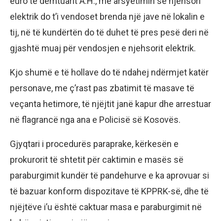
euro të dëmtuarit A.H., me arsyetimin se njehsori
elektrik do t’i vendoset brenda një jave në lokalin e
tij, në të kundërtën do të duhet të pres pesë deri në
gjashtë muaj për vendosjen e njehsorit elektrik.
Kjo shumë e të hollave do të ndahej ndërmjet katër
personave, me ç’rast pas zbatimit të masave të
veçanta hetimore, të njëjtit janë kapur dhe arrestuar
në flagrancë nga ana e Policisë së Kosovës.
Gjyqtari i procedurës paraprake, kërkesën e
prokurorit të shtetit për caktimin e masës së
paraburgimit kundër të pandehurve e ka aprovuar si
të bazuar konform dispozitave të KPPRK-së, dhe të
njëjtëve i’u është caktuar masa e paraburgimit në