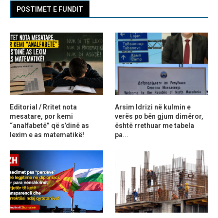
POSTIMET E FUNDIT
Editorial / Rritet nota
Arsim Idrizi në kulmin e
mesatare, por kemi
verës po bën gjum dimëror,
“analfabetë” që s’dinë as
është rrethuar me tabela
lexim e as matematikë!
pa...