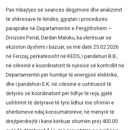
Pas mbajtjes së seancës dëgjimore dhe analizimit
të shkresave të lëndës, gjyqtari i procedurës
paraprake në Departamentin e Përgjithshëm –
Divizioni Penal, Dardan Maloku, ka vlerësuar se
ekziston dyshimi i bazuar, se më datë 25.02.2026
në Ferizaj, përkatësisht në KEDS, i pandehuri B.B.,
në cilësinë e koordinatorit të njësisë së kontrollit në
Departamentin për humbje të energjisë elektrike,
dhe i pandehuri E.K. në cilësinë e ushtruesit të
detyrës së koordinatorit për lidhje të reja, gjatë
ushtrimit të detyrave të tyre lidhur me ofrimin e
shërbimeve ndaj konsumatorëve, në mënyrë të
drejtpërdrejtë i kanë kërkuar shumën prej 400.00