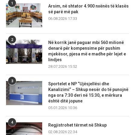
1
Arsim, në shtator 4.900 nxënës të klasës
së parë më pak
06.08.2026 17:33
2
Në korrik janë paguar mbi 560 milionë
denarë për kompensime për pushim
mjekësor, pjesa më e madhe për lejet e
lindjes
28.07.2026 15:52
3
Sportelet e NP “Ujësjellësi dhe
Kanalizimi” – Shkup nesër do të punojnë
nga ora 7:30 deri në 15:30, e mërkura
është ditë jopune
05.01.2026 10:36
4
Regjistrohet tërmet në Shkup
02.08.2026 22:34