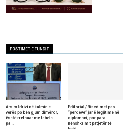
POSTIMET E FUNDIT
Arsim Idrizi në kulmin e
Editorial / Bisedimet pas
verës po bën gjum dimëror,
“perdeve” janë legjitime në
është rrethuar me tabela
diplomaci, por para
pa...
nënshkrimit patjetër të
ketë...