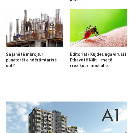
Sa janë të mbrojtur
Editorial / Kujdes nga virusi i
punëtorët e ndërtimtarisë
Etheve të Nilit – më të
sot?
rrezikuar moshat e...