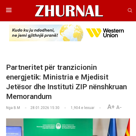
Partneritet për tranzicionin
energjetik: Ministria e Mjedisit
Jetësor dhe Instituti ZIP nënshkruan
Memorandum
A+
A-
Nga
B.M
28.01.2026 15:30
1,904
e lexuar