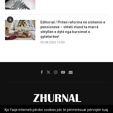
5
Editorial / Priten reforma në sistemin e
pensioneve – shteti mund ta marrë
shtyllën e dytë nga kursimet e
qytetarëve!
03.08.2026 15:00
Kjo faqe interneti përdor cookies për të përmirësuar përvojën tuaj.