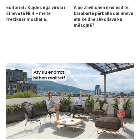
Editorial / Kujdes nga virusi i
A po zhvillohen nxënësit të
Etheve të Nilit – më të
barabartë përballë dallimeve
rrezikuar moshat e...
etnike dhe shkollave ku
mësojnë?