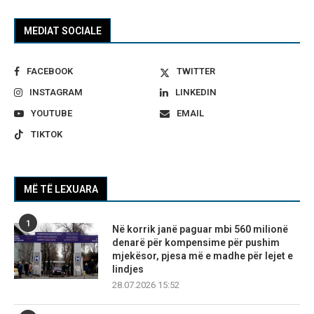
MEDIAT SOCIALE
FACEBOOK
TWITTER
INSTAGRAM
LINKEDIN
YOUTUBE
EMAIL
TIKTOK
MË TË LEXUARA
1
Në korrik janë paguar mbi 560 milionë
denarë për kompensime për pushim
mjekësor, pjesa më e madhe për lejet e
lindjes
28.07.2026 15:52