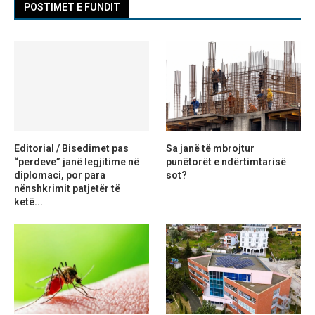
POSTIMET E FUNDIT
Editorial / Bisedimet pas
Sa janë të mbrojtur
“perdeve” janë legjitime në
punëtorët e ndërtimtarisë
diplomaci, por para
sot?
nënshkrimit patjetër të
ketë...