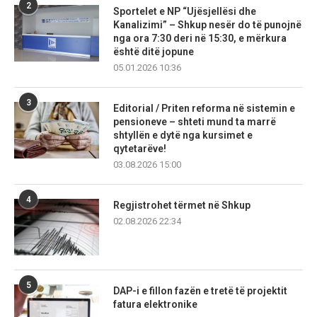
2
Sportelet e NP “Ujësjellësi dhe
Kanalizimi” – Shkup nesër do të punojnë
nga ora 7:30 deri në 15:30, e mërkura
është ditë jopune
05.01.2026 10:36
3
Editorial / Priten reforma në sistemin e
pensioneve – shteti mund ta marrë
shtyllën e dytë nga kursimet e
qytetarëve!
03.08.2026 15:00
4
Regjistrohet tërmet në Shkup
02.08.2026 22:34
5
DAP-i e fillon fazën e tretë të projektit
fatura elektronike