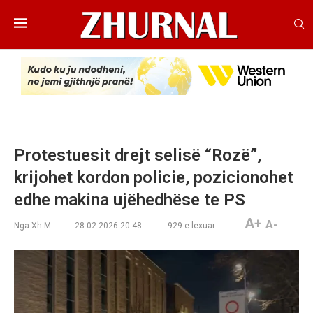
Protestuesit drejt selisë “Rozë”,
krijohet kordon policie, pozicionohet
edhe makina ujëhedhëse te PS
A+
A-
Nga
Xh M
28.02.2026 20:48
929
e lexuar