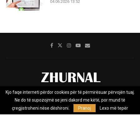
04.06.2026 13:52
Kjo faqe interneti përdor cookies për të përmirësuar përvojën tuaj.
Rreth nesh
Impresumi
Marketing
Kontakt
Ne do të supozojmë se jeni dakord me këtë, por mund të
Privacy Policy
çregjistroheni nëse dëshironi.
Pranoj
Lexo më tepër
Zhurnal.mk është Agjenci e Lajmeve e pavarur, e themeluar në vitin
2009, që e mbulon Maqedoninë, Kosovën, Shqipërinë edhe lajmet
nga bota.
@2026 - All Right Reserved. Designed and Developed by