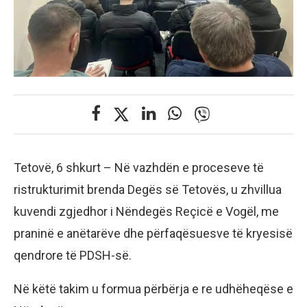
Tetovë, 6 shkurt – Në vazhdën e proceseve të
ristrukturimit brenda Degës së Tetovës, u zhvillua
kuvendi zgjedhor i Nëndegës Reçicë e Vogël, me
praninë e anëtarëve dhe përfaqësuesve të kryesisë
qendrore të PDSH-së.
Në këtë takim u formua përbërja e re udhëheqëse e