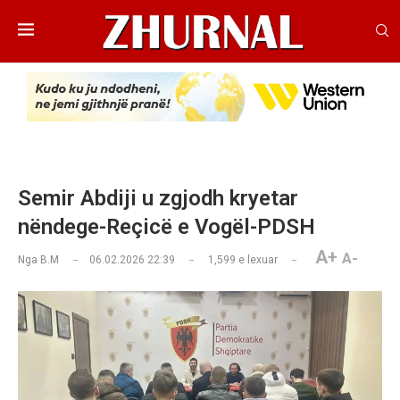
Semir Abdiji u zgjodh kryetar
nëndege-Reçicë e Vogël-PDSH
A+
A-
Nga
B.M
06.02.2026 22:39
1,599
e lexuar