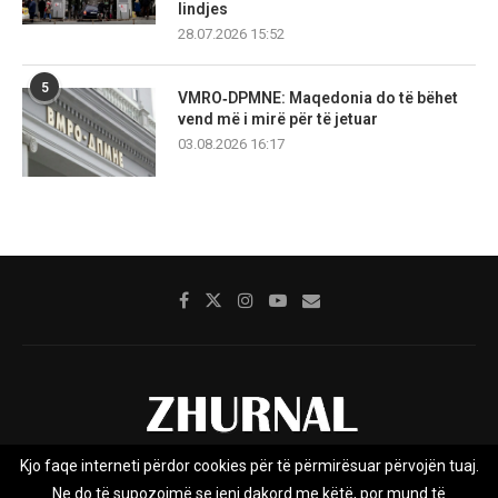
lindjes
28.07.2026 15:52
5
VMRO‑DPMNE: Maqedonia do të bëhet
vend më i mirë për të jetuar
03.08.2026 16:17
Kjo faqe interneti përdor cookies për të përmirësuar përvojën tuaj.
Rreth nesh
Impresumi
Marketing
Kontakt
Ne do të supozojmë se jeni dakord me këtë, por mund të