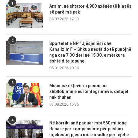
1
Arsim, në shtator 4.900 nxënës të klasës
së parë më pak
06.08.2026 17:33
2
Sportelet e NP “Ujësjellësi dhe
Kanalizimi” – Shkup nesër do të punojnë
nga ora 7:30 deri në 15:30, e mërkura
është ditë jopune
05.01.2026 10:36
3
Mucunski: Qeveria punon për
zhbllokimin e eurointegrimeve, detajet
nuk thuhen
03.08.2026 16:35
4
Në korrik janë paguar mbi 560 milionë
denarë për kompensime për pushim
mjekësor, pjesa më e madhe për lejet e