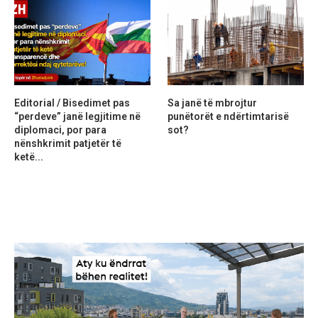
Editorial / Bisedimet pas
Sa janë të mbrojtur
“perdeve” janë legjitime në
punëtorët e ndërtimtarisë
diplomaci, por para
sot?
nënshkrimit patjetër të
ketë...