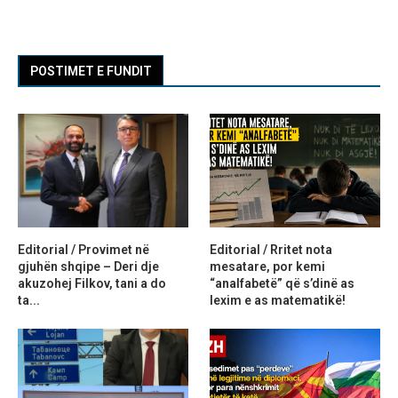
POSTIMET E FUNDIT
Editorial / Provimet në
Editorial / Rritet nota
gjuhën shqipe – Deri dje
mesatare, por kemi
akuzohej Filkov, tani a do
“analfabetë” që s’dinë as
ta...
lexim e as matematikë!