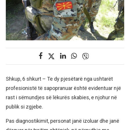
Shkup, 6 shkurt – Te dy pjesëtarë nga ushtarët
profesionistë të sapopranuar është evidentuar një
rast i sëmundjes së lëkurës skabies, e njohur në
publik si zgjebe.
Pas diagnostikimit, personat janë izoluar dhe janë