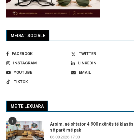
MEDIAT SOCIALE
FACEBOOK
TWITTER
INSTAGRAM
LINKEDIN
YOUTUBE
EMAIL
TIKTOK
MË TË LEXUARA
1
Arsim, në shtator 4.900 nxënës të klasës
së parë më pak
06.08.2026 17:33