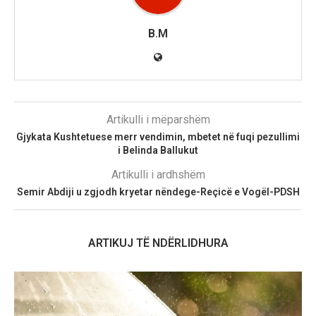
B.M
Artikulli i mëparshëm
Gjykata Kushtetuese merr vendimin, mbetet në fuqi pezullimi
i Belinda Ballukut
Artikulli i ardhshëm
Semir Abdiji u zgjodh kryetar nëndege-Reçicë e Vogël-PDSH
ARTIKUJ TË NDËRLIDHURA