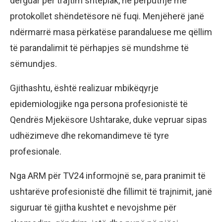
dërguar për trajtim shtëpiak, në përputhje me
protokollet shëndetësore në fuqi. Menjëherë janë
ndërmarrë masa përkatëse parandaluese me qëllim
të parandalimit të përhapjes së mundshme të
sëmundjes.
Gjithashtu, është realizuar mbikëqyrje
epidemiologjike nga persona profesionistë të
Qendrës Mjekësore Ushtarake, duke vepruar sipas
udhëzimeve dhe rekomandimeve të tyre
profesionale.
Nga ARM për TV24 informojnë se, para pranimit të
ushtarëve profesionistë dhe fillimit të trajnimit, janë
siguruar të gjitha kushtet e nevojshme për