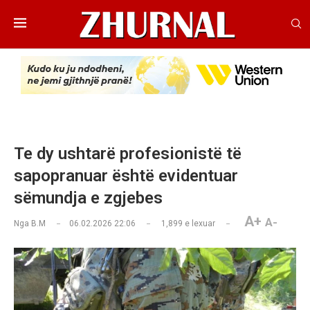
Te dy ushtarë profesionistë të
sapopranuar është evidentuar
sëmundja e zgjebes
A+
A-
Nga
B.M
06.02.2026 22:06
1,899
e lexuar