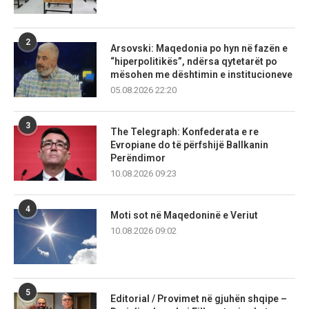
2
Arsovski: Maqedonia po hyn në fazën e
“hiperpolitikës”, ndërsa qytetarët po
mësohen me dështimin e institucioneve
05.08.2026 22:20
3
The Telegraph: Konfederata e re
Evropiane do të përfshijë Ballkanin
Perëndimor
10.08.2026 09:23
4
Moti sot në Maqedoninë e Veriut
10.08.2026 09:02
5
Editorial / Provimet në gjuhën shqipe –