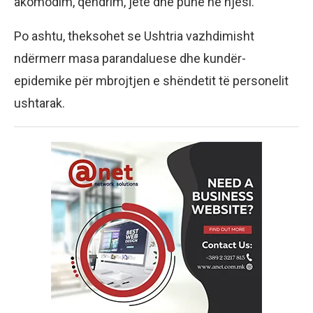
akomodim, qëndrim, jetë dhe punë në njësi.
Po ashtu, theksohet se Ushtria vazhdimisht
ndërmerr masa parandaluese dhe kundër-
epidemike për mbrojtjen e shëndetit të personelit
ushtarak.