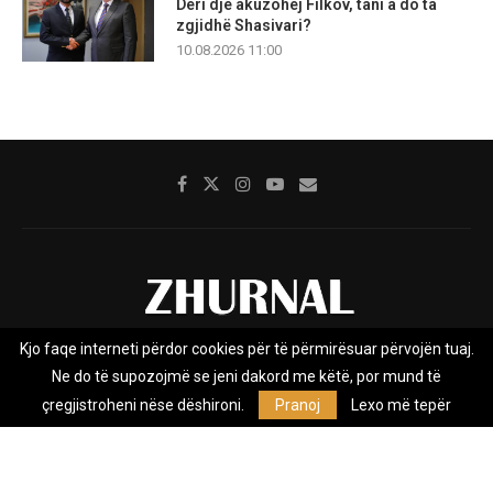
Deri dje akuzohej Filkov, tani a do ta
zgjidhë Shasivari?
10.08.2026 11:00
Kjo faqe interneti përdor cookies për të përmirësuar përvojën tuaj.
Rreth nesh
Impresumi
Marketing
Kontakt
Ne do të supozojmë se jeni dakord me këtë, por mund të
Privacy Policy
çregjistroheni nëse dëshironi.
Pranoj
Lexo më tepër
Zhurnal.mk është Agjenci e Lajmeve e pavarur, e themeluar në vitin
2009, që e mbulon Maqedoninë, Kosovën, Shqipërinë edhe lajmet
nga bota.