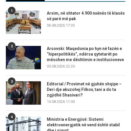
1
Arsim, në shtator 4.900 nxënës të klasës
së parë më pak
06.08.2026 17:33
2
Arsovski: Maqedonia po hyn në fazën e
“hiperpolitikës”, ndërsa qytetarët po
mësohen me dështimin e institucioneve
05.08.2026 22:20
3
Editorial / Provimet në gjuhën shqipe –
Deri dje akuzohej Filkov, tani a do ta
zgjidhë Shasivari?
10.08.2026 11:00
4
Ministria e Energjisë: Sistemi
elektroenergjetik në vend është stabil
dhe i sigurt