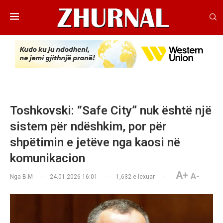
Toshkovski: “Safe City” nuk është një
sistem për ndëshkim, por për
shpëtimin e jetëve nga kaosi në
komunikacion
A+
A-
Nga
B.M
24.01.2026 16:01
1,632
e lexuar