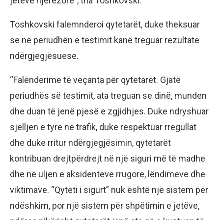
jetëve njerëzore”, tha Toshkovski.
Toshkovski falemnderoi qytetarët, duke theksuar
se në periudhën e testimit kanë treguar rezultate
ndërgjegjësuese.
“Falënderime të veçanta për qytetarët. Gjatë
periudhës së testimit, ata treguan se dinë, munden
dhe duan të jenë pjesë e zgjidhjes. Duke ndryshuar
sjelljen e tyre në trafik, duke respektuar rregullat
dhe duke rritur ndërgjegjësimin, qytetarët
kontribuan drejtpërdrejt në një siguri më të madhe
dhe në uljen e aksidenteve rrugore, lëndimeve dhe
viktimave. “Qyteti i sigurt” nuk është një sistem për
ndëshkim, por një sistem për shpëtimin e jetëve,