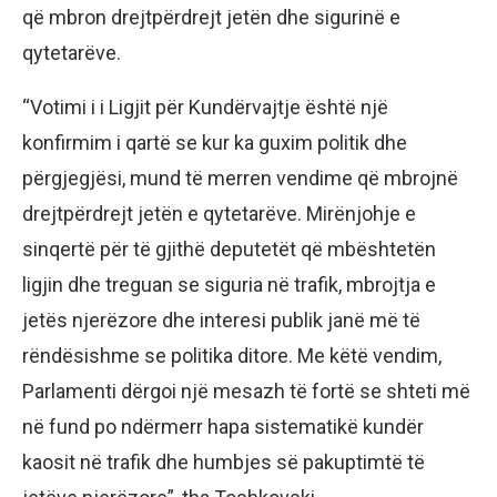
që mbron drejtpërdrejt jetën dhe sigurinë e
qytetarëve.
“Votimi i i Ligjit për Kundërvajtje është një
konfirmim i qartë se kur ka guxim politik dhe
përgjegjësi, mund të merren vendime që mbrojnë
drejtpërdrejt jetën e qytetarëve. Mirënjohje e
sinqertë për të gjithë deputetët që mbështetën
ligjin dhe treguan se siguria në trafik, mbrojtja e
jetës njerëzore dhe interesi publik janë më të
rëndësishme se politika ditore. Me këtë vendim,
Parlamenti dërgoi një mesazh të fortë se shteti më
në fund po ndërmerr hapa sistematikë kundër
kaosit në trafik dhe humbjes së pakuptimtë të