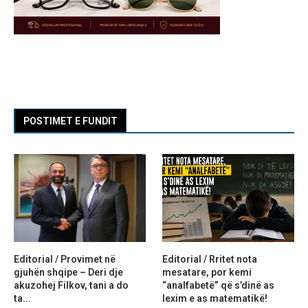
POSTIMET E FUNDIT
Editorial / Provimet në
Editorial / Rritet nota
gjuhën shqipe – Deri dje
mesatare, por kemi
akuzohej Filkov, tani a do
“analfabetë” që s’dinë as
ta...
lexim e as matematikë!