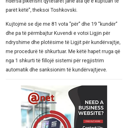
ndërsa pikërisht qytetarët janë ata që e kuptuan të
parët këtë”, theksoi Toshkovski.
Kujtojmë se dje me 81 vota “për” dhe 19 “kundër”
dhe pa të përmbajtur Kuvendi e votoi Ligjin për
ndryshime dhe plotësime të Ligjit për kundërvajtje,
me procedurë të shkurtuar. Me këtë hapet rruga që
nga 1 shkurti të fillojë sistemi për regjistrim
automatik dhe sanksionim të kundërvajtjeve.