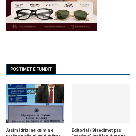
POSTIMET E FUNDIT
Arsim Idrizi në kulmin e
Editorial / Bisedimet pas
verës po bën gjum dimëror,
“perdeve” janë legjitime në