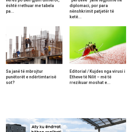
është rrethuar me tabela
diplomaci, por para
pa...
nënshkrimit patjetër të
ketë...
Sa janë të mbrojtur
Editorial / Kujdes nga virusi i
punëtorët e ndërtimtarisë
Etheve të Nilit – më të
sot?
rrezikuar moshat e...