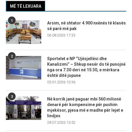
MË TË LEXUARA
1
Arsim, në shtator 4.900 nxënës të klasës
së parë më pak
06.08.2026 17:33
2
Sportelet e NP “Ujësjellësi dhe
Kanalizimi” – Shkup nesër do të punojnë
nga ora 7:30 deri në 15:30, e mërkura
është ditë jopune
05.01.2026 10:36
3
Në korrik janë paguar mbi 560 milionë
denarë për kompensime për pushim
mjekësor, pjesa më e madhe për lejet e
lindjes
28.07.2026 15:52