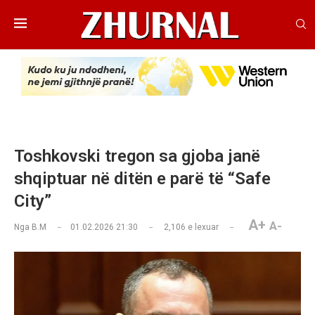
Toshkovski tregon sa gjoba janë
shqiptuar në ditën e parë të “Safe
City”
A+
A-
Nga
B.M
01.02.2026 21:30
2,106
e lexuar