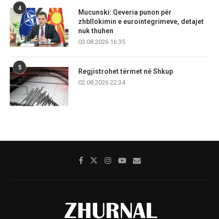
4
Mucunski: Qeveria punon për
zhbllokimin e eurointegrimeve, detajet
nuk thuhen
03.08.2026 16:35
5
Regjistrohet tërmet në Shkup
02.08.2026 22:34