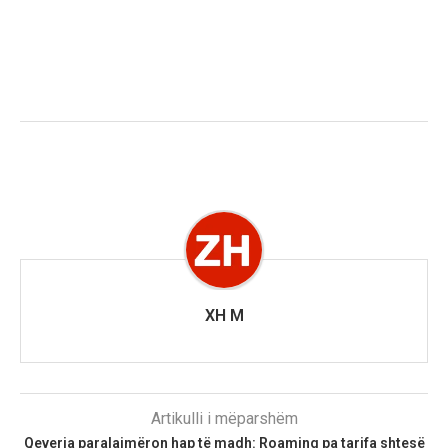
XH M
Artikulli i mëparshëm
Qeveria paralajmëron hap të madh: Roaming pa tarifa shtesë