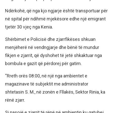
Ndërkohë, që nga kjo ngjarje është transportuar për
në spital për ndihmë mjekësore edhe një emigrant
tjetër 30 vjeç nga Kenia.
Shërbimet e Policisë dhe zjarrfikëses shkuan
menjëherë në vendngjarje dhe bënë të mundur
fikjen e zjarrit, që dyshohet të jetë shkaktuar nga
bombula e gazit që përdorej për gatim.
“Rreth orës 08:00, në një nga ambientet e
magazinave të subjektit me administrator
shtetasin S. M., në zonën e Fllakës, Sektor Rinia, ka
rënë zjarr.
Si pasojë e zjarrit të rënë në ambientin ku gatuhej