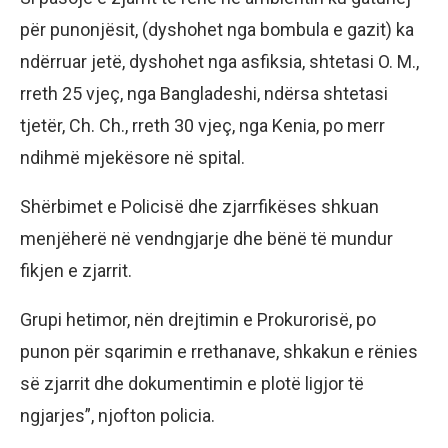
për punonjësit, (dyshohet nga bombula e gazit) ka
ndërruar jetë, dyshohet nga asfiksia, shtetasi O. M.,
rreth 25 vjeç, nga Bangladeshi, ndërsa shtetasi
tjetër, Ch. Ch., rreth 30 vjeç, nga Kenia, po merr
ndihmë mjekësore në spital.
Shërbimet e Policisë dhe zjarrfikëses shkuan
menjëherë në vendngjarje dhe bënë të mundur
fikjen e zjarrit.
Grupi hetimor, nën drejtimin e Prokurorisë, po
punon për sqarimin e rrethanave, shkakun e rënies
së zjarrit dhe dokumentimin e plotë ligjor të
ngjarjes”, njofton policia.