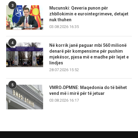
3
Mucunski: Qeveria punon për
zhbllokimin e eurointegrimeve, detajet
nuk thuhen
03.08.2026 16:35
4
Në korrik janë paguar mbi 560 milionë
denarë për kompensime për pushim
mjekësor, pjesa më e madhe për lejet e
lindjes
28.07.2026 15:52
5
VMRO‑DPMNE: Maqedonia do të bëhet
vend më i mirë për të jetuar
03.08.2026 16:17