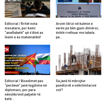
Editorial / Rritet nota
Arsim Idrizi në kulmin e
mesatare, por kemi
verës po bën gjum dimëror,
“analfabetë” që s’dinë as
është rrethuar me tabela
lexim e as matematikë!
pa...
Editorial / Bisedimet pas
Sa janë të mbrojtur
“perdeve” janë legjitime në
punëtorët e ndërtimtarisë
diplomaci, por para
sot?
nënshkrimit patjetër të
ketë...