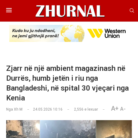
Zjarr në një ambient magazinash në
Durrës, humb jetën i riu nga
Bangladeshi, në spital 30 vjeçari nga
Kenia
A+
A-
Nga
Xh M
24.05.2026 10:16
2,556
e lexuar