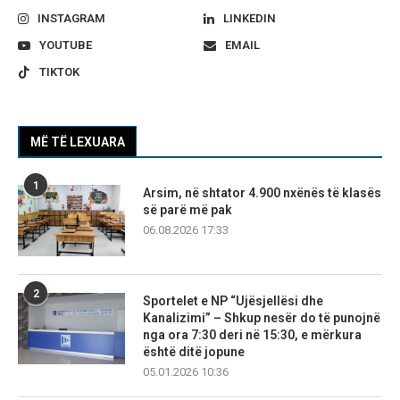
INSTAGRAM
LINKEDIN
YOUTUBE
EMAIL
TIKTOK
MË TË LEXUARA
1
Arsim, në shtator 4.900 nxënës të klasës
së parë më pak
06.08.2026 17:33
2
Sportelet e NP “Ujësjellësi dhe
Kanalizimi” – Shkup nesër do të punojnë
nga ora 7:30 deri në 15:30, e mërkura
është ditë jopune
05.01.2026 10:36