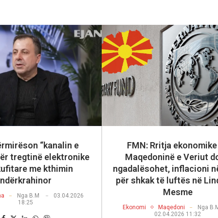
ërmirëson “kanalin e
FMN: Rritja ekonomike
për tregtinë elektronike
Maqedoninë e Veriut do
ufitare me kthimin
ngadalësohet, inflacioni në
ndërkrahinor
për shkak të luftës në Lin
Mesme
na
Nga
B.M
03.04.2026
18:25
Ekonomi
Maqedoni
Nga
B.
02.04.2026 11:32