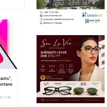
ants”,
pontane
26 17:38