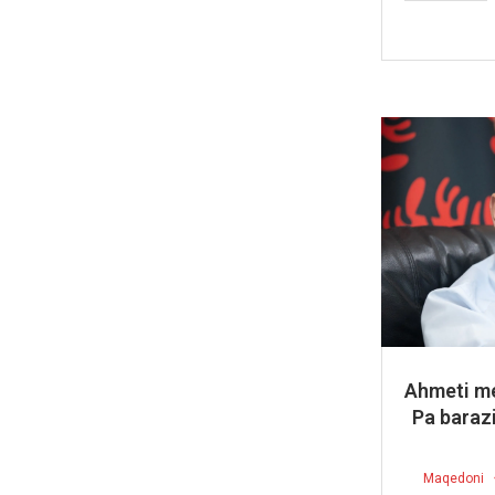
Ahmeti me 
Pa barazi
Maqedoni