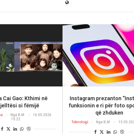
a Cai Gao: Kthimi në
Instagram prezanton “Inst
jelltësi si fëmijë
funksionin e ri për foto s
që zhduken
na
Nga
B.M
16.05.2026
15:22
Teknologji
Nga
B.M
15.05.20