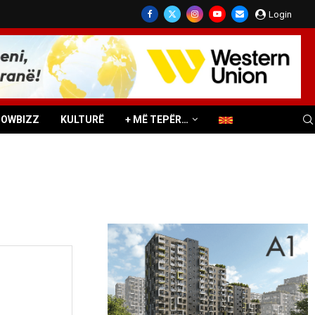
Login
HOWBIZZ
KULTURË
+ MË TEPËR…