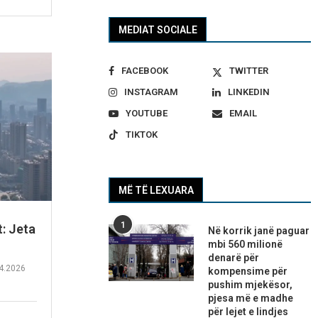
MEDIAT SOCIALE
FACEBOOK
TWITTER
INSTAGRAM
LINKEDIN
YOUTUBE
EMAIL
TIKTOK
MË TË LEXUARA
1
t: Jeta
Në korrik janë paguar
mbi 560 milionë
denarë për
4.2026
kompensime për
pushim mjekësor,
pjesa më e madhe
për lejet e lindjes