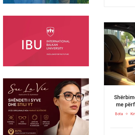
Shërbime
me përf
Bota
Ki