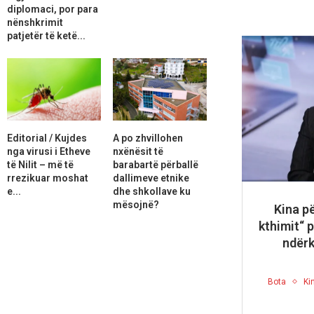
diplomaci, por para
nënshkrimit
patjetër të ketë...
Editorial / Kujdes
A po zhvillohen
nga virusi i Etheve
nxënësit të
të Nilit – më të
barabartë përballë
rrezikuar moshat
dallimeve etnike
e...
dhe shkollave ku
mësojnë?
Kina p
kthimit“ 
ndërk
Bota
Ki