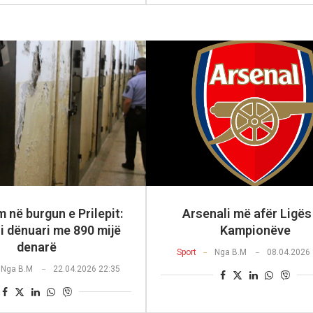
 në burgun e Prilepit:
Arsenali më afër Ligës
i dënuari me 890 mijë
Kampionëve
denarë
Sport
Nga
B.M
08.04.2026 
Nga
B.M
22.04.2026 22:35