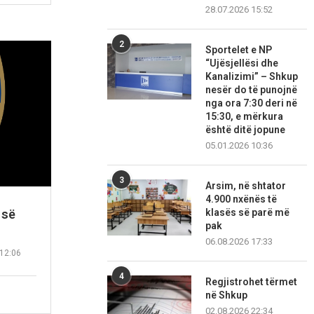
28.07.2026 15:52
2
Sportelet e NP
“Ujësjellësi dhe
Kanalizimi” – Shkup
nesër do të punojnë
nga ora 7:30 deri në
15:30, e mërkura
është ditë jopune
05.01.2026 10:36
3
Arsim, në shtator
4.900 nxënës të
 së
klasës së parë më
pak
06.08.2026 17:33
12:06
4
Regjistrohet tërmet
në Shkup
02.08.2026 22:34