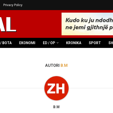
Privacy Policy
/ BOTA
EKONOMI
ED / OP
KRONIKA
SPORT
S
AUTORI
B.M
B.M