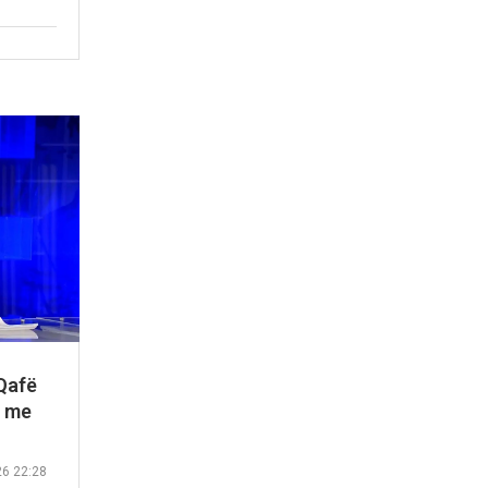
 Qafë
t me
26 22:28