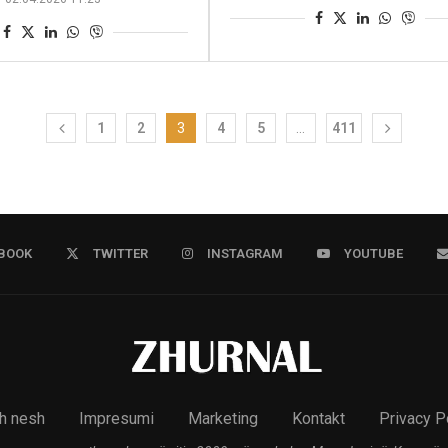
1
2
3
4
5
…
411
BOOK
TWITTER
INSTAGRAM
YOUTUBE
h nesh
Impresumi
Marketing
Kontakt
Privacy P