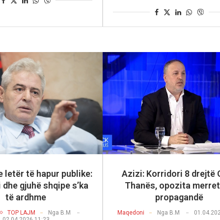
letër të hapur publike:
Azizi: Korridori 8 drejtë
 dhe gjuhë shqipe s’ka
Thanës, opozita merre
të ardhme
propagandë
TOP LAJM
Nga
B.M
Maqedoni
Nga
B.M
01.04.20
02.04.2026 11:23