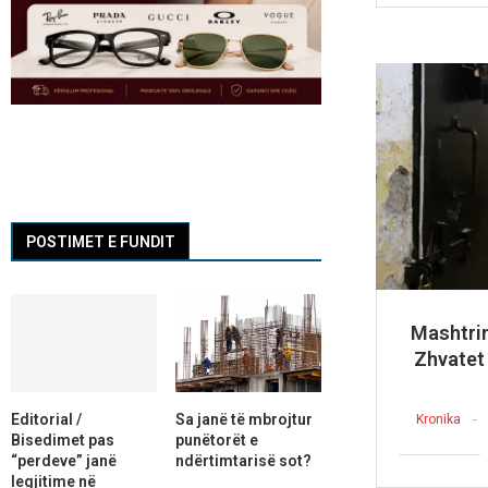
POSTIMET E FUNDIT
Mashtrim
Zhvatet 
Editorial /
Sa janë të mbrojtur
Kronika
Bisedimet pas
punëtorët e
“perdeve” janë
ndërtimtarisë sot?
legjitime në