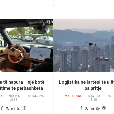
 të hapura – një botë
Logjistika në lartësi të ulë
itime të përbashkëta
pa pritje
na
Nga
B.M
30.04.2026
Bota
Kina
Nga
B.M
25.0
18:35
18:05