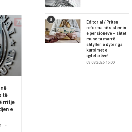
5
Editorial / Priten
reforma në sistemin
e pensioneve – shteti
mund ta marrë
shtyllën e dytë nga
kursimet e
qytetarëve!
03.08.2026 15:00
 në
 të
 rritje
djen e
M