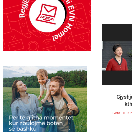
Gjyshj
kth
Bota
Ki