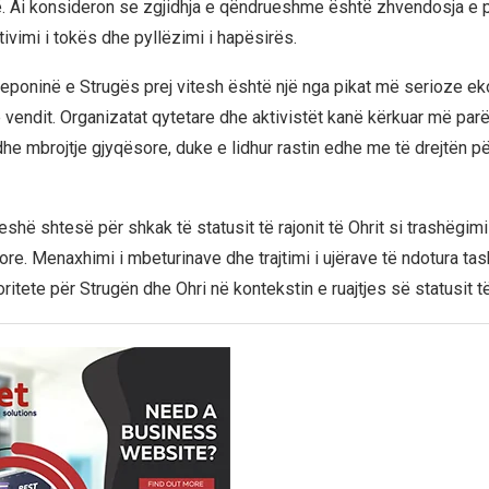
. Ai konsideron se zgjidhja e qëndrueshme është zhvendosja e p
tivimi i tokës dhe pyllëzimi i hapësirës.
poninë e Strugës prej vitesh është një nga pikat më serioze ek
 vendit. Organizatat qytetare dhe aktivistët kanë kërkuar më parë
dhe mbrojtje gjyqësore, duke e lidhur rastin edhe me të drejtën pë
shë shtesë për shkak të statusit të rajonit të Ohrit si trashëgim
ore. Menaxhimi i mbeturinave dhe trajtimi i ujërave të ndotura ta
oritete për Strugën dhe Ohri në kontekstin e ruajtjes së statusit