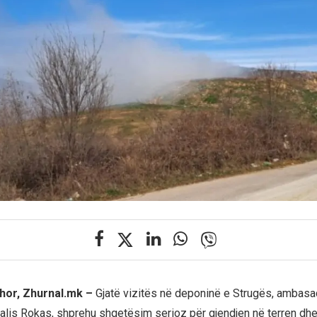
hor, Zhurnal.mk –
Gjatë vizitës në deponinë e Strugës, ambasad
lis Rokas, shprehu shqetësim serioz për gjendjen në terren dhe 