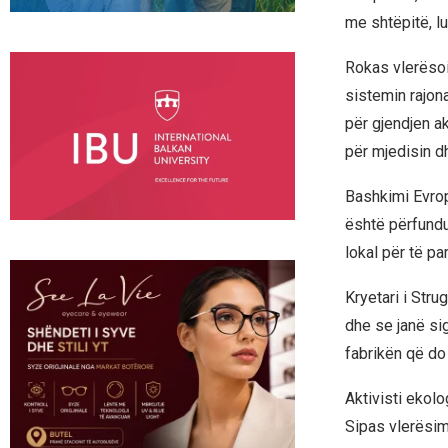
me shtëpitë, lu
Rokas vlerësoi
sistemin rajon
për gjendjen ak
për mjedisin d
Bashkimi Evrop
është përfundu
lokal për të pa
Kryetari i Str
dhe se janë sig
fabrikën që do 
Aktivisti ekolo
Sipas vlerësime