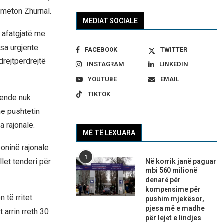
smeton Zhurnal.
MEDIAT SOCIALE
 afatgjatë me
asa urgjente
FACEBOOK
TWITTER
drejtpërdrejtë
INSTAGRAM
LINKEDIN
YOUTUBE
EMAIL
TIKTOK
 ende nuk
e pushtetin
a rajonale.
MË TË LEXUARA
poninë rajonale
1
llet tenderi për
Në korrik janë paguar
mbi 560 milionë
denarë për
kompensime për
 të rritet.
pushim mjekësor,
pjesa më e madhe
 arrin rreth 30
për lejet e lindjes