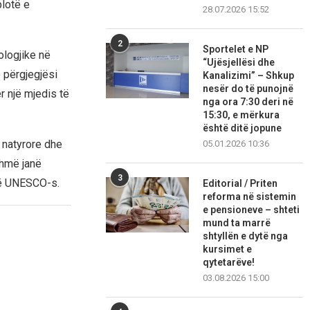
lotë e
28.07.2026 15:52
2
Sportelet e NP
ologjike në
“Ujësjellësi dhe
 përgjegjësi
Kanalizimi” – Shkup
nesër do të punojnë
r një mjedis të
nga ora 7:30 deri në
15:30, e mërkura
është ditë jopune
i natyrore dhe
05.01.2026 10:36
shmë janë
3
 të UNESCO-s.
Editorial / Priten
reforma në sistemin
e pensioneve – shteti
mund ta marrë
shtyllën e dytë nga
kursimet e
qytetarëve!
03.08.2026 15:00