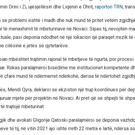
min Drini i Zi, ujësjellësin dhe Liqenin e Ohrit,
raporton TRN
, tran
 se problemi është i madh dhe nuk mund të pritet vetëm zgjidhja
al të menaxhimit të mbeturinave në Novaci. Sipas tij, nevojiten m
tuale, pasi deponia ndodhet në një lokacion që paraqet rrezik të 
he cilësinë e jetës së qytetarëve.
ian mbështet trajtimin rajonal të mbetjeve të ngurta, por procesi
ar. Rokas paralajmëroi bisedime me institucionet kompetente dh
rë çfarë mund të ndërmerret ndërkohë, derisa të ndërtohet zgjidhj
ugës, Mendi Qyra, deklaroi se ekziston një trup koordinues për de
uruar mjete për projektin në Novaci. Ai pret që së shpejti të shpa
të trajtojë mbeturinat.
gjik dhe avokati Gligorije Qatoski paralajmëroi se deponia vazhdon
ve të tij, në vitin 2021 ajo ishte rreth 22 metra e lartë, ndërsa sot