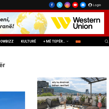
Login
HOWBIZZ
KULTURË
+ MË TEPËR…
ër