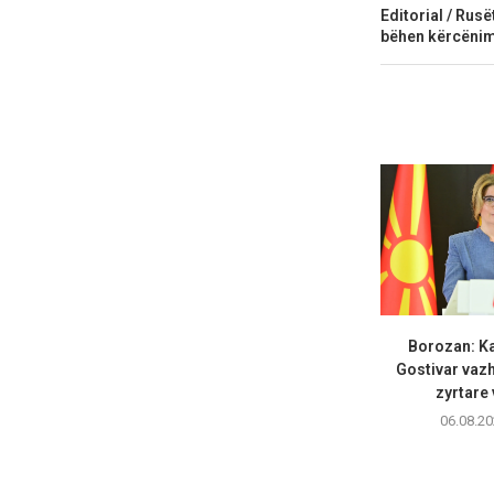
Editorial / Rus
bëhen kërcënim
Borozan: Ka
Gostivar vazh
zyrtare 
06.08.20