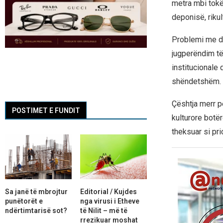
metra mbi tokë
deponisë, rikul
Problemi me de
jugperëndim të
institucionale 
shëndetshëm.
Çështja merr pe
POSTIMET E FUNDIT
kulturore botër
theksuar si pri
Sa janë të mbrojtur
Editorial / Kujdes
punëtorët e
nga virusi i Etheve
ndërtimtarisë sot?
të Nilit – më të
rrezikuar moshat