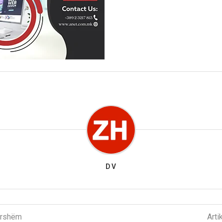
D V
parshëm
Arti