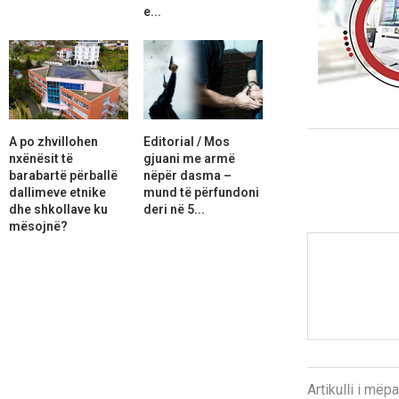
e...
A po zhvillohen
Editorial / Mos
nxënësit të
gjuani me armë
barabartë përballë
nëpër dasma –
dallimeve etnike
mund të përfundoni
dhe shkollave ku
deri në 5...
mësojnë?
Artikulli i më