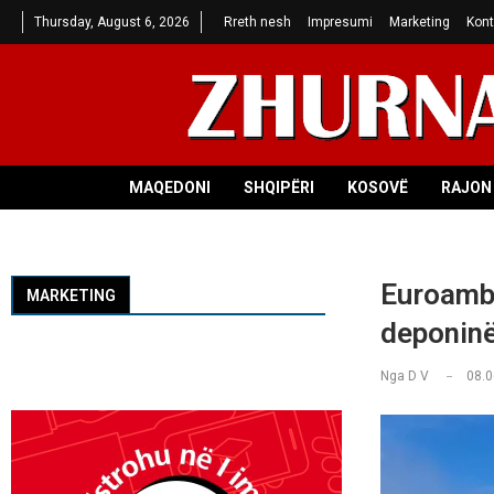
Thursday, August 6, 2026
Rreth nesh
Impresumi
Marketing
Kont
MAQEDONI
SHQIPËRI
KOSOVË
RAJON 
Euroamba
MARKETING
deponinë
Nga
D V
08.0