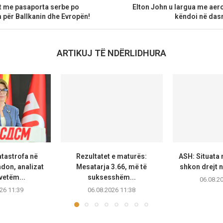
ët me pasaporta serbe po
Elton John u largua me aero
 për Ballkanin dhe Evropën!
këndoi në das
ARTIKUJ TË NDËRLIDHURA
tastrofa në
Rezultatet e maturës:
ASH: Situata 
don, analizat
Mesatarja 3.66, më të
shkon drejt n
vetëm...
suksesshëm...
06.08.2
26 11:39
06.08.2026 11:38