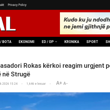
akt
Privacy Policy
/ BOTA
EKONOMI
ED / OP
KRONIKA
SPORT
S
sadori Rokas kërkoi reagim urgjent p
 në Strugë
A+
A-
6.2026 15:24
1,646
e lexuar