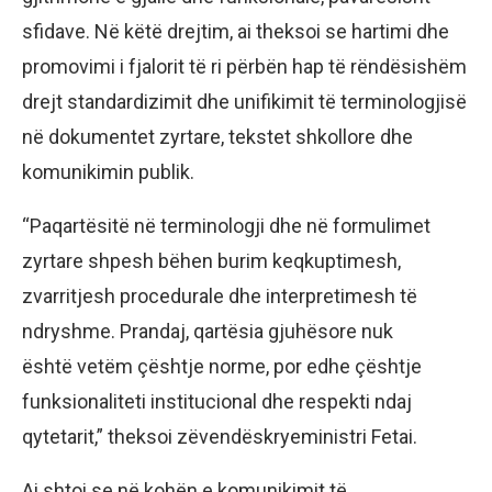
sfidave. Në këtë drejtim, ai theksoi se hartimi dhe
promovimi i fjalorit të ri përbën hap të rëndësishëm
drejt standardizimit dhe unifikimit të terminologjisë
në dokumentet zyrtare, tekstet shkollore dhe
komunikimin publik.
“Paqartësitë në terminologji dhe në formulimet
zyrtare shpesh bëhen burim keqkuptimesh,
zvarritjesh procedurale dhe interpretimesh të
ndryshme. Prandaj, qartësia gjuhësore nuk
është vetëm çështje norme, por edhe çështje
funksionaliteti institucional dhe respekti ndaj
qytetarit,” theksoi zëvendëskryeministri Fetai.
Ai shtoi se në kohën e komunikimit të