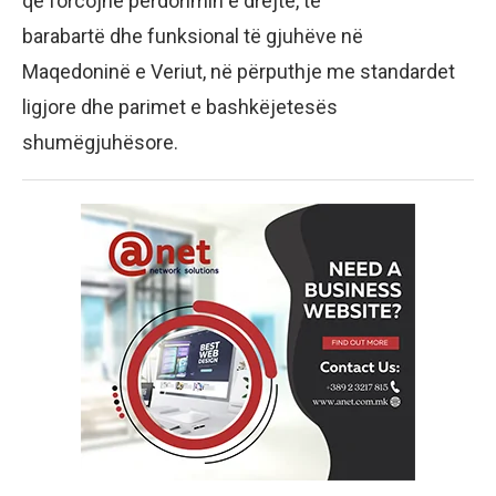
që forcojnë përdorimin e drejtë, të
barabartë dhe funksional të gjuhëve në
Maqedoninë e Veriut, në përputhje me standardet
ligjore dhe parimet e bashkëjetesës
shumëgjuhësore.