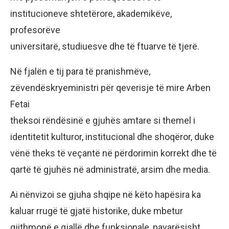
institucioneve shtetërore, akademikëve,
profesorëve
universitarë, studiuesve dhe të ftuarve të tjerë.
Në fjalën e tij para të pranishmëve,
zëvendëskryeministri për qeverisje të mire Arben
Fetai
theksoi rëndësinë e gjuhës amtare si themel i
identitetit kulturor, institucional dhe shoqëror, duke
vënë theks të veçantë në përdorimin korrekt dhe të
qartë të gjuhës në administratë, arsim dhe media.
Ai nënvizoi se gjuha shqipe në këto hapësira ka
kaluar rrugë të gjatë historike, duke mbetur
gjithmonë e gjallë dhe funksionale, pavarësisht