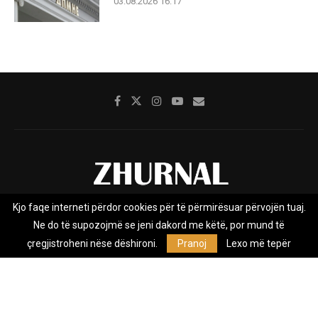
03.08.2026 16:17
Kjo faqe interneti përdor cookies për të përmirësuar përvojën tuaj.
Rreth nesh
Impresumi
Marketing
Kontakt
Ne do të supozojmë se jeni dakord me këtë, por mund të
Privacy Policy
çregjistroheni nëse dëshironi.
Pranoj
Lexo më tepër
Zhurnal.mk është Agjenci e Lajmeve e pavarur, e themeluar në vitin
2009, që e mbulon Maqedoninë, Kosovën, Shqipërinë edhe lajmet
nga bota.
@2026 - All Right Reserved. Designed and Developed by