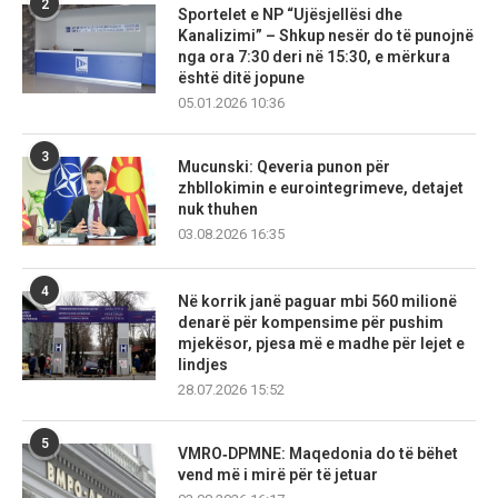
2
Sportelet e NP “Ujësjellësi dhe
Kanalizimi” – Shkup nesër do të punojnë
nga ora 7:30 deri në 15:30, e mërkura
është ditë jopune
05.01.2026 10:36
3
Mucunski: Qeveria punon për
zhbllokimin e eurointegrimeve, detajet
nuk thuhen
03.08.2026 16:35
4
Në korrik janë paguar mbi 560 milionë
denarë për kompensime për pushim
mjekësor, pjesa më e madhe për lejet e
lindjes
28.07.2026 15:52
5
VMRO‑DPMNE: Maqedonia do të bëhet
vend më i mirë për të jetuar