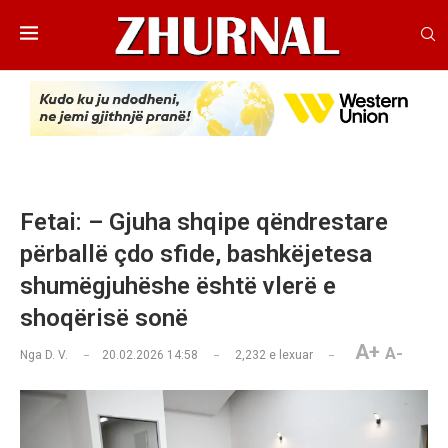
Fetai: – Gjuha shqipe qëndrestare
përballë çdo sfide, bashkëjetesa
shumëgjuhëshe është vlerë e
shoqërisë sonë
A+
A-
Nga
D. V.
20.02.2026 14:58
2,232
e lexuar