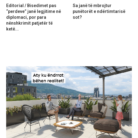
Editorial / Bisedimet pas
Sa janë të mbrojtur
“perdeve” janë legjitime në
punëtorët e ndërtimtarisë
diplomaci, por para
sot?
nënshkrimit patjetër të
ketë...