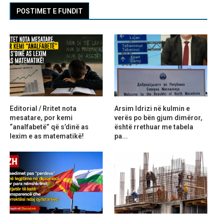
POSTIMET E FUNDIT
Editorial / Rritet nota
Arsim Idrizi në kulmin e
mesatare, por kemi
verës po bën gjum dimëror,
“analfabetë” që s’dinë as
është rrethuar me tabela
lexim e as matematikë!
pa...