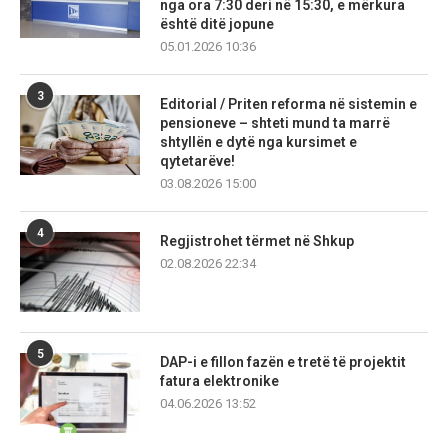
nga ora 7:30 deri në 15:30, e mërkura
është ditë jopune
05.01.2026 10:36
3
Editorial / Priten reforma në sistemin e
pensioneve – shteti mund ta marrë
shtyllën e dytë nga kursimet e
qytetarëve!
03.08.2026 15:00
4
Regjistrohet tërmet në Shkup
02.08.2026 22:34
5
DAP-i e fillon fazën e tretë të projektit
fatura elektronike
04.06.2026 13:52