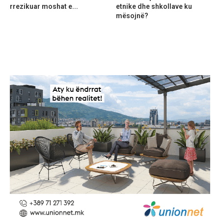
rrezikuar moshat e...
etnike dhe shkollave ku
mësojnë?