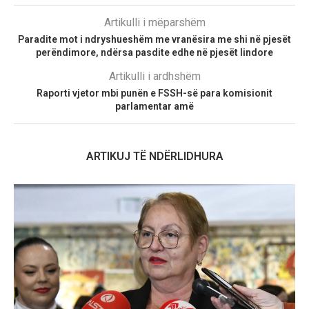
Artikulli i mëparshëm
Paradite mot i ndryshueshëm me vranësira me shi në pjesët
perëndimore, ndërsa pasdite edhe në pjesët lindore
Artikulli i ardhshëm
Raporti vjetor mbi punën e FSSH-së para komisionit
parlamentar amë
ARTIKUJ TË NDËRLIDHURA