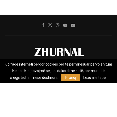
Kjo faqe interneti përdor cookies për të përmirësuar përvojën tuaj.
Rreth nesh
Impresumi
Marketing
Kontakt
Ne do të supozojmë se jeni dakord me këtë, por mund të
Privacy Policy
çregjistroheni nëse dëshironi.
Pranoj
Lexo më tepër
Zhurnal.mk është Agjenci e Lajmeve e pavarur, e themeluar në vitin
2009, që e mbulon Maqedoninë, Kosovën, Shqipërinë edhe lajmet
nga bota.
@2026 - All Right Reserved. Designed and Developed by
Anet.Com.Mk