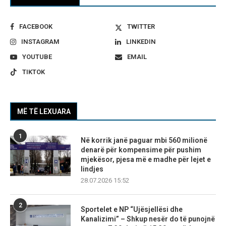
FACEBOOK
TWITTER
INSTAGRAM
LINKEDIN
YOUTUBE
EMAIL
TIKTOK
MË TË LEXUARA
1
Në korrik janë paguar mbi 560 milionë
denarë për kompensime për pushim
mjekësor, pjesa më e madhe për lejet e
lindjes
28.07.2026 15:52
2
Sportelet e NP “Ujësjellësi dhe
Kanalizimi” – Shkup nesër do të punojnë