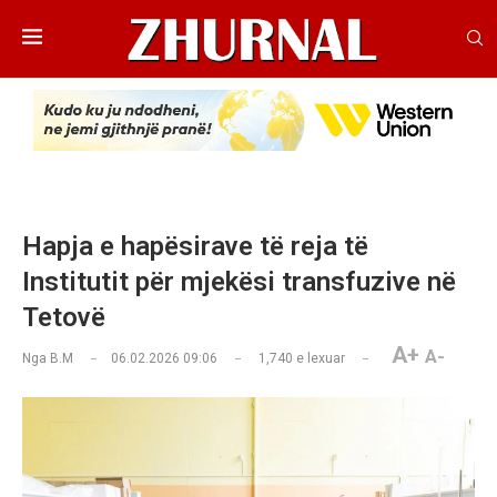
Hapja e hapësirave të reja të
Institutit për mjekësi transfuzive në
Tetovë
A+
A-
Nga
B.M
06.02.2026 09:06
1,740
e lexuar