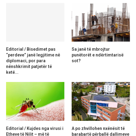
Editorial / Bisedimet pas
Sa janë të mbrojtur
“perdeve” janë legjitime në
punëtorët e ndërtimtarisë
diplomaci, por para
sot?
nënshkrimit patjetër të
ketë...
Editorial / Kujdes nga virusi i
A po zhvillohen nxënësit të
Etheve të Nilit – më të
barabartë përballë dallimeve