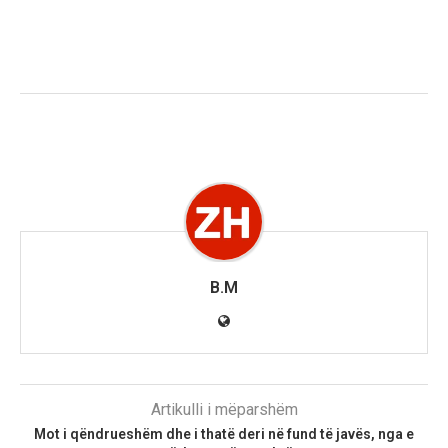
B.M
Artikulli i mëparshëm
Mot i qëndrueshëm dhe i thatë deri në fund të javës, nga e