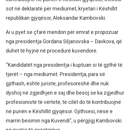
sot në deklaratë për mediumet, kryetari i Këshillit
republikan gjyqësor, Aleksandar Kambovski.
Ai u pyet se çfarë mendon për emrat e propozuar
nga presidentja Gordana Siljanovska – Davkova, që
duhet të hyjnë në procedurë kuvendore.
“Kandidatët nga presidentja i kuptuan si të gjithë të
tjerët – nga mediumet. Presidentja, para së
gjithash, është juriste, profesoreshë dhe nuk
dyshoj në zgjedhjen e saj dhe besoj se ka zgjedhur
profesionistë të vërtetë, të cilët do të kontribuojnë
në punën e Këshillit gjyqësor. Gjithsesi, nëse e
marrin besimin nga Kuvendi”, u përgjigj Kambovski
në pyetje të gazetarëve.