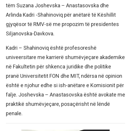
tëm Suzana Joshevska – Anastasovska dhe
Arlinda Kadri -Shahinoviq për anëtarë të Këshillit
gjyqësor të RMV-së me propozim të presidentes
Siljanovska-Davkova.
Kadri – Shahinoviq është profesoreshë
univeersitare me karrierë shumëvjeçare akademike
në Fakultetin për shkenca juridike dhe politike
pranë Universitetit FON dhe MIT, ndërsa në opinion
është e njohur edhe si ish-anëtare e Komisionit për
falje. Joshevska – Anastasovska është avokate me
praktikë shumëvjeçare, posaçërisht në lëndë
penale.