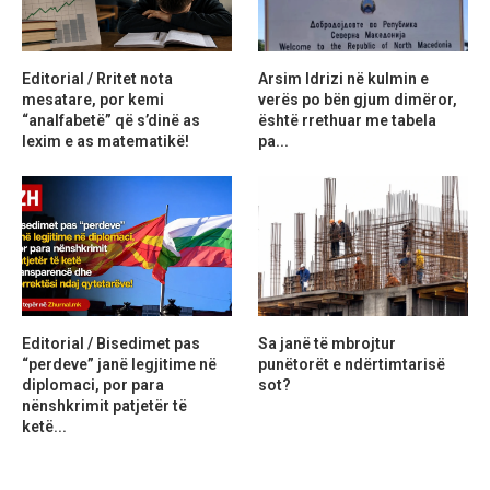
Editorial / Rritet nota
Arsim Idrizi në kulmin e
mesatare, por kemi
verës po bën gjum dimëror,
“analfabetë” që s’dinë as
është rrethuar me tabela
lexim e as matematikë!
pa...
Editorial / Bisedimet pas
Sa janë të mbrojtur
“perdeve” janë legjitime në
punëtorët e ndërtimtarisë
diplomaci, por para
sot?
nënshkrimit patjetër të
ketë...