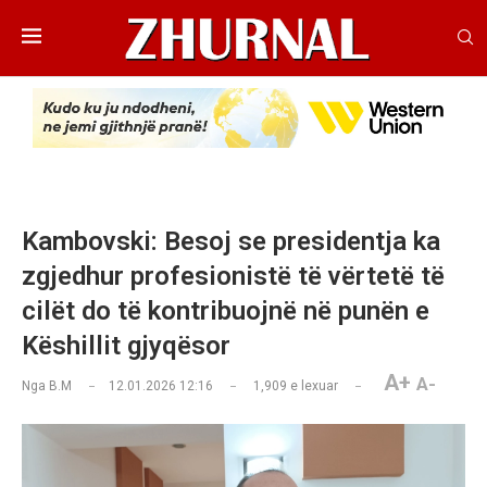
Kambovski: Besoj se presidentja ka
zgjedhur profesionistë të vërtetë të
cilët do të kontribuojnë në punën e
Këshillit gjyqësor
A+
A-
Nga
B.M
12.01.2026 12:16
1,909
e lexuar