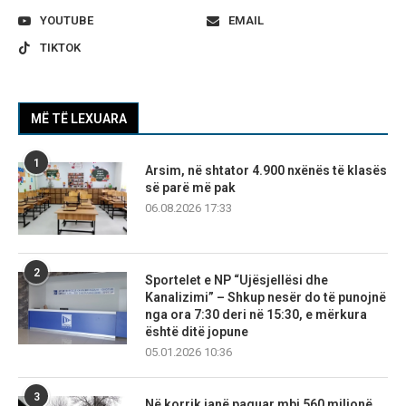
YOUTUBE
EMAIL
TIKTOK
MË TË LEXUARA
1
Arsim, në shtator 4.900 nxënës të klasës
së parë më pak
06.08.2026 17:33
2
Sportelet e NP “Ujësjellësi dhe
Kanalizimi” – Shkup nesër do të punojnë
nga ora 7:30 deri në 15:30, e mërkura
është ditë jopune
05.01.2026 10:36
3
Në korrik janë paguar mbi 560 milionë