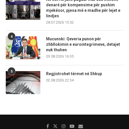
denarë për kompensime për pushim
mjekësor, pjesa më e madhe për lejet e
lindjes
28.07.2026 15:52
4
Mucunski: Qeveria punon për
zhbllokimin e eurointegrimeve, detajet
nuk thuhen
03.08.2026 16:35
5
Regjistrohet tërmet në Shkup
02.08.2026 22:34