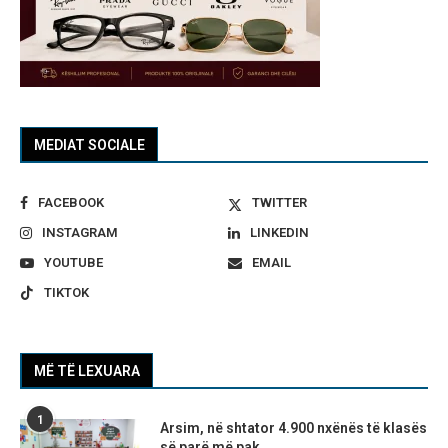
MEDIAT SOCIALE
FACEBOOK
TWITTER
INSTAGRAM
LINKEDIN
YOUTUBE
EMAIL
TIKTOK
MË TË LEXUARA
1
Arsim, në shtator 4.900 nxënës të klasës
së parë më pak