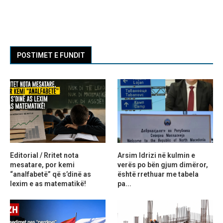
POSTIMET E FUNDIT
Editorial / Rritet nota
Arsim Idrizi në kulmin e
mesatare, por kemi
verës po bën gjum dimëror,
“analfabetë” që s’dinë as
është rrethuar me tabela
lexim e as matematikë!
pa...