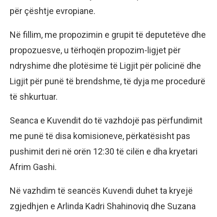
për çështje evropiane.
Në fillim, me propozimin e grupit të deputetëve dhe
propozuesve, u tërhoqën propozim-ligjet për
ndryshime dhe plotësime të Ligjit për policinë dhe
Ligjit për punë të brendshme, të dyja me procedurë
të shkurtuar.
Seanca e Kuvendit do të vazhdojë pas përfundimit
me punë të disa komisioneve, përkatësisht pas
pushimit deri në orën 12:30 të cilën e dha kryetari
Afrim Gashi.
Në vazhdim të seancës Kuvendi duhet ta kryejë
zgjedhjen e Arlinda Kadri Shahinoviq dhe Suzana