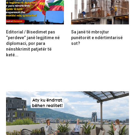
Editorial / Bisedimet pas
Sa janë të mbrojtur
“perdeve” janë legjitime në
punëtorët e ndërtimtarisë
diplomaci, por para
sot?
nënshkrimit patjetër të
ketë...