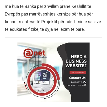
me hua te Banka për zhvillim pranë Këshillit të
Evropës pas marrëveshjes kornizë për hua për
financim shtesë të Projektit për ndërtimin e sallave
të edukatës fizike, të dyja në lexim të parë.