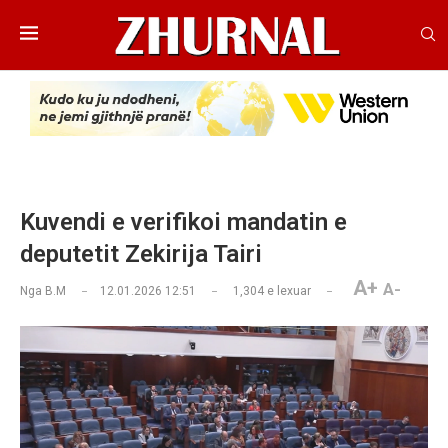
Kuvendi e verifikoi mandatin e
deputetit Zekirija Tairi
A+
A-
Nga
B.M
12.01.2026 12:51
1,304
e lexuar