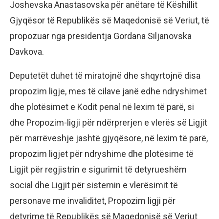
Joshevska Anastasovska për anëtare të Këshillit
Gjyqësor të Republikës së Maqedonisë së Veriut, të
propozuar nga presidentja Gordana Siljanovska
Davkova.
Deputetët duhet të miratojnë dhe shqyrtojnë disa
propozim ligje, mes të cilave janë edhe ndryshimet
dhe plotësimet e Kodit penal në lexim të parë, si
dhe Propozim-ligji për ndërprerjen e vlerës së Ligjit
për marrëveshje jashtë gjyqësore, në lexim të parë,
propozim ligjet për ndryshime dhe plotësime të
Ligjit për regjistrin e sigurimit të detyrueshëm
social dhe Ligjit për sistemin e vlerësimit të
personave me invaliditet, Propozim ligji për
detyrime të Republikës së Maqedonisë së Veriut