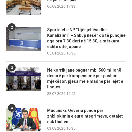
06.08.2026 17:33
2
Sportelet e NP “Ujësjellësi dhe
Kanalizimi” – Shkup nesër do të punojnë
nga ora 7:30 deri në 15:30, e mërkura
është ditë jopune
05.01.2026 10:36
3
Në korrik janë paguar mbi 560 milionë
denarë për kompensime për pushim
mjekësor, pjesa më e madhe për lejet e
lindjes
28.07.2026 15:52
4
Mucunski: Qeveria punon për
zhbllokimin e eurointegrimeve, detajet
nuk thuhen
03.08.2026 16:35