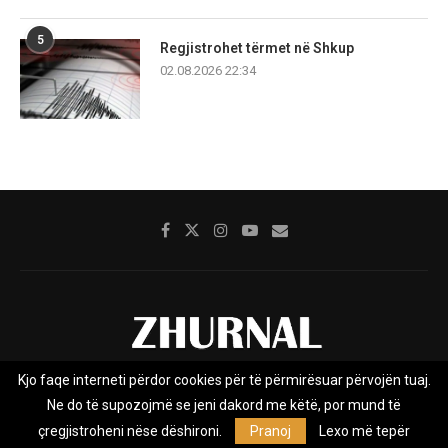
5
Regjistrohet tërmet në Shkup
02.08.2026 22:34
Kjo faqe interneti përdor cookies për të përmirësuar përvojën tuaj.
Rreth nesh
Impresumi
Marketing
Kontakt
Ne do të supozojmë se jeni dakord me këtë, por mund të
Privacy Policy
çregjistroheni nëse dëshironi.
Pranoj
Lexo më tepër