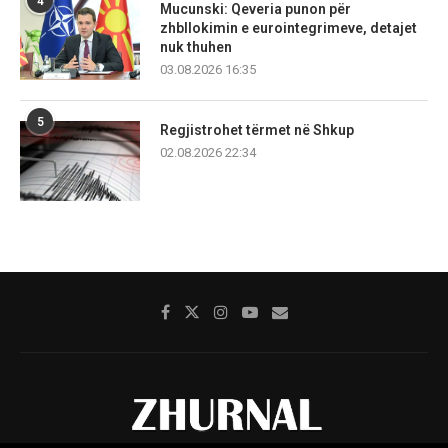
4
Mucunski: Qeveria punon për
zhbllokimin e eurointegrimeve, detajet
nuk thuhen
03.08.2026 16:35
5
Regjistrohet tërmet në Shkup
02.08.2026 22:34