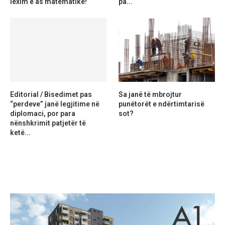
lexim e as matematikë!
pa...
Editorial / Bisedimet pas
Sa janë të mbrojtur
“perdeve” janë legjitime në
punëtorët e ndërtimtarisë
diplomaci, por para
sot?
nënshkrimit patjetër të
ketë...