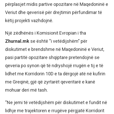
përplasjet midis partive opozitare në Maqedoninë e
Veriut dhe qeverisë për drejtimin përfundimar të
këtij projekti vazhdojnë.
Një zëdhënës i Komisionit Evropian i tha
Zhurnal.mk
se është “i vetëdijshëm” për
diskutimet e brendshme në Maqedoninë e Veriut,
pasi partitë opozitare shqiptare pretendojnë se
qeveria po synon që të ndryshojë rrugën e tij e të
lidhet me Korridorin 10D e ta dërgojë atë në kufirin
me Greqinë, gjë që zyrtarët qeveritarë e kanë
mohuar deri më tash.
“Ne jemi të vetëdijshëm për diskutimet e fundit në
lidhje me trajektoren e rrugëve përgjatë Korridorit