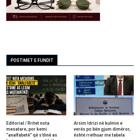
POSTIMET E FUNDIT
Editorial / Rritet nota
Arsim Idrizi në kulmin e
mesatare, por kemi
verës po bën gjum dimëror,
“analfabetë” që s’dinë as
është rrethuar me tabela