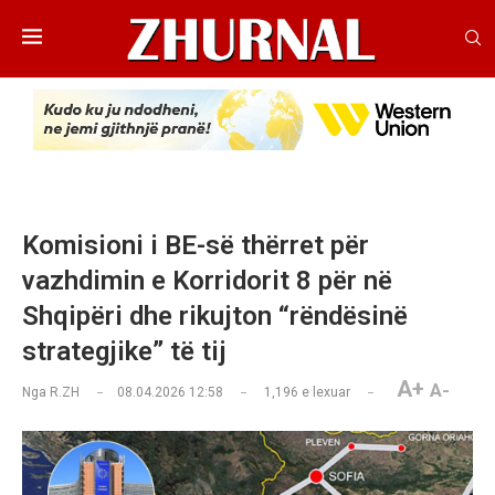
Komisioni i BE-së thërret për
vazhdimin e Korridorit 8 për në
Shqipëri dhe rikujton “rëndësinë
strategjike” të tij
A+
A-
Nga
R.ZH
08.04.2026 12:58
1,196
e lexuar