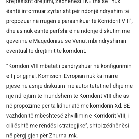
krejtësisht drejtimi, zëdhënësi i KE tha se “nuk
është informuar zyrtarisht për ndonjë ndryshim të
propozuar në rrugën e parashikuar të Korridorit VIII”,
dhe as nuk është përfshirë në ndonjë diskutim me
qeverinë e Maqedonisë së Veriut mbi ndryshimin
eventual të drejtimit të korridorit.
“Korridori VIII mbetet i pandryshuar në konfigurimin
e tij origjinal. Komisioni Evropian nuk ka marrë
pjesë në asnjë diskutim me autoritetet në lidhje me
një ridrejtim të mundshëm të Korridorit VIII dhe as
në propozime për ta lidhur atë me korridorin Xd. BE
vazhdon të mbështesë zhvillimin e Korridorit VIII, i
cili është me rëndësi strategjike”, shtoi zëdhënësi
në përgjigjen për Zhurnal.mk.