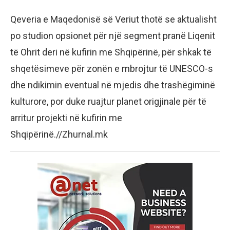
Qeveria e Maqedonisë së Veriut thotë se aktualisht
po studion opsionet për një segment pranë Liqenit
të Ohrit deri në kufirin me Shqipërinë, për shkak të
shqetësimeve për zonën e mbrojtur të UNESCO-s
dhe ndikimin eventual në mjedis dhe trashëgiminë
kulturore, por duke ruajtur planet origjinale për të
arritur projekti në kufirin me
Shqipërinë.//Zhurnal.mk