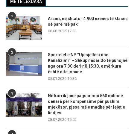
MË TË LEXUARA
1
Arsim, në shtator 4.900 nxënës të klasës
së parë më pak
06.08.2026 17:33
2
Sportelet e NP “Ujësjellësi dhe
Kanalizimi” – Shkup nesër do të punojnë
nga ora 7:30 deri në 15:30, e mërkura
është ditë jopune
05.01.2026 10:36
3
Në korrik janë paguar mbi 560 milionë
denarë për kompensime për pushim
mjekësor, pjesa më e madhe për lejet e
lindjes
28.07.2026 15:52