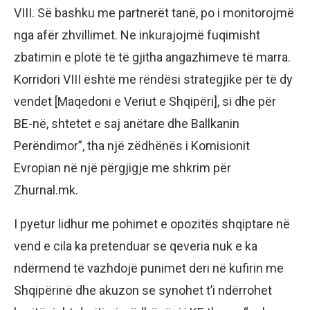
VIII. Së bashku me partnerët tanë, po i monitorojmë
nga afër zhvillimet. Ne inkurajojmë fuqimisht
zbatimin e plotë të të gjitha angazhimeve të marra.
Korridori VIII është me rëndësi strategjike për të dy
vendet [Maqedoni e Veriut e Shqipëri], si dhe për
BE-në, shtetet e saj anëtare dhe Ballkanin
Perëndimor”, tha një zëdhënës i Komisionit
Evropian në një përgjigje me shkrim për
Zhurnal.mk.
I pyetur lidhur me pohimet e opozitës shqiptare në
vend e cila ka pretenduar se qeveria nuk e ka
ndërmend të vazhdojë punimet deri në kufirin me
Shqipërinë dhe akuzon se synohet t’i ndërrohet