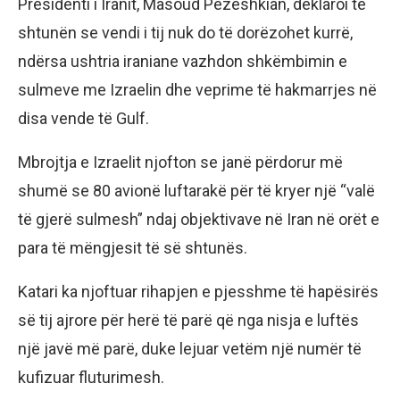
Presidenti i Iranit, Masoud Pezeshkian, deklaroi të
shtunën se vendi i tij nuk do të dorëzohet kurrë,
ndërsa ushtria iraniane vazhdon shkëmbimin e
sulmeve me Izraelin dhe veprime të hakmarrjes në
disa vende të Gulf.
Mbrojtja e Izraelit njofton se janë përdorur më
shumë se 80 avionë luftarakë për të kryer një “valë
të gjerë sulmesh” ndaj objektivave në Iran në orët e
para të mëngjesit të së shtunës.
Katari ka njoftuar rihapjen e pjesshme të hapësirës
së tij ajrore për herë të parë që nga nisja e luftës
një javë më parë, duke lejuar vetëm një numër të
kufizuar fluturimesh.