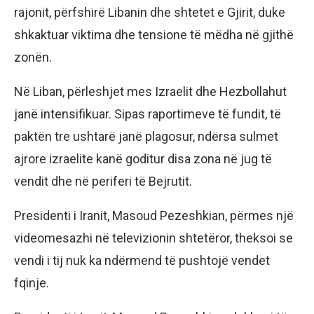
rajonit, përfshirë Libanin dhe shtetet e Gjirit, duke
shkaktuar viktima dhe tensione të mëdha në gjithë
zonën.
Në Liban, përleshjet mes Izraelit dhe Hezbollahut
janë intensifikuar. Sipas raportimeve të fundit, të
paktën tre ushtarë janë plagosur, ndërsa sulmet
ajrore izraelite kanë goditur disa zona në jug të
vendit dhe në periferi të Bejrutit.
Presidenti i Iranit, Masoud Pezeshkian, përmes një
videomesazhi në televizionin shtetëror, theksoi se
vendi i tij nuk ka ndërmend të pushtojë vendet
fqinje.