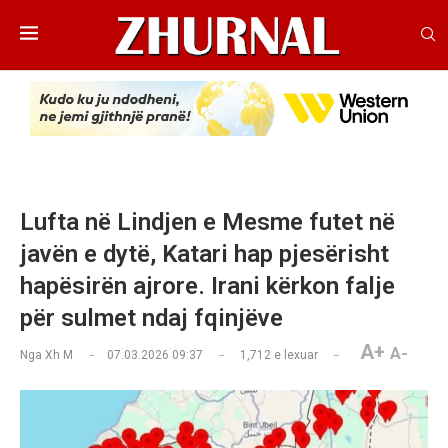
Lufta në Lindjen e Mesme futet në
javën e dytë, Katari hap pjesërisht
hapësirën ajrore. Irani kërkon falje
për sulmet ndaj fqinjëve
A+
A-
Nga
Xh M
07.03.2026 09:37
1,712
e lexuar