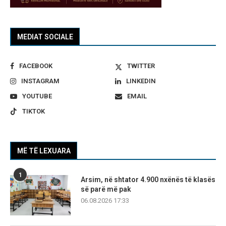
MEDIAT SOCIALE
FACEBOOK
TWITTER
INSTAGRAM
LINKEDIN
YOUTUBE
EMAIL
TIKTOK
MË TË LEXUARA
1
Arsim, në shtator 4.900 nxënës të klasës
së parë më pak
06.08.2026 17:33