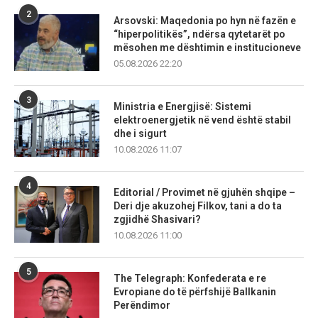
2
Arsovski: Maqedonia po hyn në fazën e
“hiperpolitikës”, ndërsa qytetarët po
mësohen me dështimin e institucioneve
05.08.2026 22:20
3
Ministria e Energjisë: Sistemi
elektroenergjetik në vend është stabil
dhe i sigurt
10.08.2026 11:07
4
Editorial / Provimet në gjuhën shqipe –
Deri dje akuzohej Filkov, tani a do ta
zgjidhë Shasivari?
10.08.2026 11:00
5
The Telegraph: Konfederata e re
Evropiane do të përfshijë Ballkanin
Perëndimor