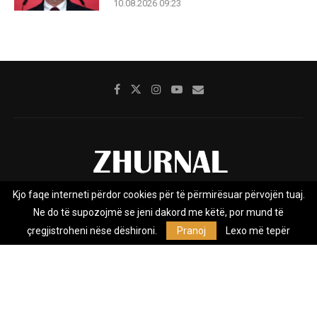
10.08.2026 09:23
Kjo faqe interneti përdor cookies për të përmirësuar përvojën tuaj.
Rreth nesh
Impresumi
Marketing
Kontakt
Ne do të supozojmë se jeni dakord me këtë, por mund të
Privacy Policy
çregjistroheni nëse dëshironi.
Pranoj
Lexo më tepër
Zhurnal.mk është Agjenci e Lajmeve e pavarur, e themeluar në vitin
2009, që e mbulon Maqedoninë, Kosovën, Shqipërinë edhe lajmet
nga bota.
@2026 - All Right Reserved. Designed and Developed by
Anet.Com.Mk