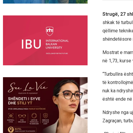
Strugë, 27 sh
shkak të turbul
qëllime teknike
shëndetësore 
Mostrat e marr
në 1,73, kurse v
“Turbullira ësh
të kontrollojmë
nuk ka ndryshim
është ende në 
Ndryshe nga ujë
Zagraçan, turbu