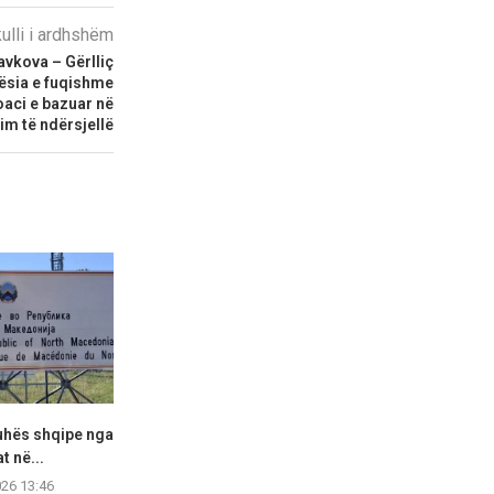
kulli i ardhshëm
avkova – Gërlliç
ësia e fuqishme
oaci e bazuar në
im të ndërsjellë
juhës shqipe nga
Inspektorati i Tregut vazhdon
Serafimovski
t në...
me kontrollet: Vërehet ulje...
Ministria po 
pë
026 13:46
07.08.2026 13:42