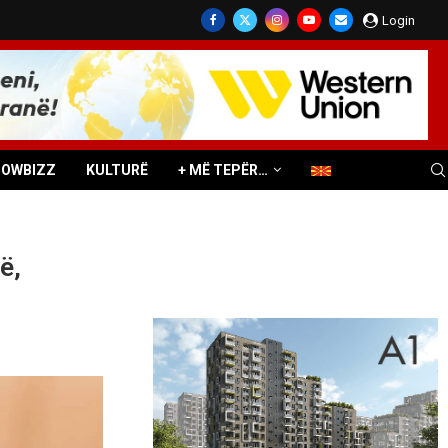
Login
HOWBIZZ
KULTURË
+ MË TEPËR…
ë,