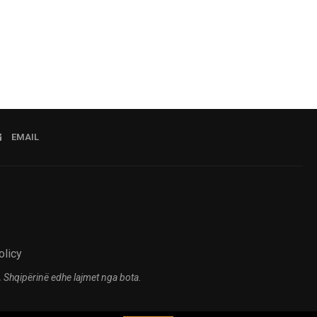
07.08.2
EMAIL
olicy
 Shqipërinë edhe lajmet nga bota.