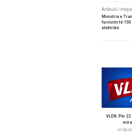
Artikulli i më
Ministria e Tran
furnizim të 150
elektrikë
VLEN: Për 22 
mirat
07.08.20