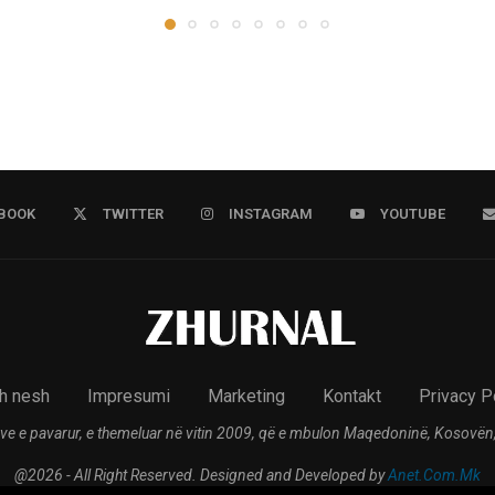
BOOK
TWITTER
INSTAGRAM
YOUTUBE
h nesh
Impresumi
Marketing
Kontakt
Privacy P
ve e pavarur, e themeluar në vitin 2009, që e mbulon Maqedoninë, Kosovën,
@2026 - All Right Reserved. Designed and Developed by
Anet.Com.Mk