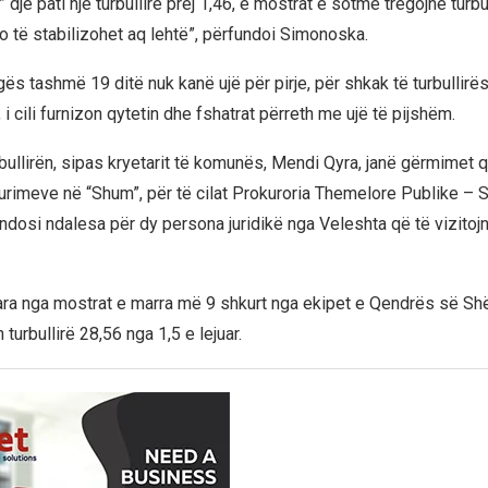
 dje pati një turbullirë prej 1,46, e mostrat e sotme tregojnë turbul
o të stabilizohet aq lehtë”, përfundoi Simonoska.
ës tashmë 19 ditë nuk kanë ujë për pirje, për shkak të turbullirës
 i cili furnizon qytetin dhe fshatrat përreth me ujë të pijshëm.
bullirën, sipas kryetarit të komunës, Mendi Qyra, janë gërmimet q
burimeve në “Shum”, për të cilat Prokuroria Themelore Publike – S
ndosi ndalesa për dy persona juridikë nga Veleshta që të vizitojn
ara nga mostrat e marra më 9 shkurt nga ekipet e Qendrës së Shë
 turbullirë 28,56 nga 1,5 e lejuar.