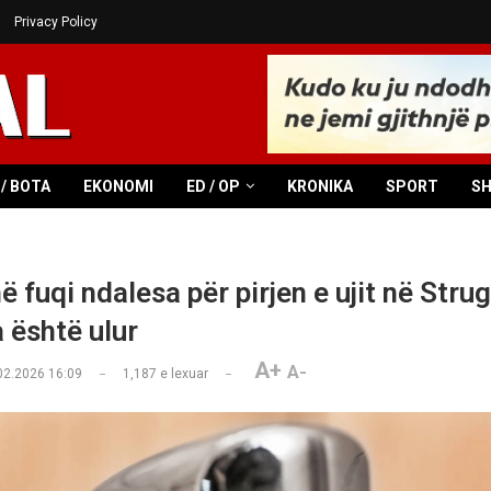
Privacy Policy
/ BOTA
EKONOMI
ED / OP
KRONIKA
SPORT
S
 fuqi ndalesa për pirjen e ujit në Strug
a është ulur
A+
A-
02.2026 16:09
1,187
e lexuar