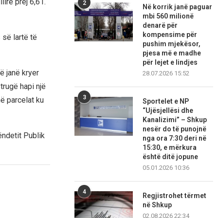
lirë prej 6,61.
2
Në korrik janë paguar
mbi 560 milionë
denarë për
kompensime për
 së lartë të
pushim mjekësor,
pjesa më e madhe
për lejet e lindjes
ë janë kryer
28.07.2026 15:52
trugë hapi një
3
ë parcelat ku
Sportelet e NP
“Ujësjellësi dhe
Kanalizimi” – Shkup
nesër do të punojnë
ndetit Publik
nga ora 7:30 deri në
15:30, e mërkura
është ditë jopune
05.01.2026 10:36
4
Regjistrohet tërmet
në Shkup
02.08.2026 22:34