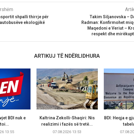
parshëm
Arti
sportit shpalli thirrje për
Takim Siljanovska – D
 autobusëve ekologjikë
Radman: Konfirmohet miq
Maqedoni e Veriut – Kr
respekt dhe mirëkupt
ARTIKUJ TË NDËRLIDHURA
vjet BDI nuk e
Kaltrina Zekolli-Shaqiri: Nis
BDI: Heqja e g
oi...
realizimi i fazës së tretë...
tabela
26 13:55
07.08.2026 13:53
07.08.2