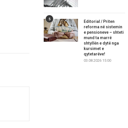
5
Editorial / Priten
reforma në sistemin
e pensioneve – shteti
mund ta marrë
shtyllën e dytë nga
kursimet e
qytetarëve!
03.08.2026 15:00