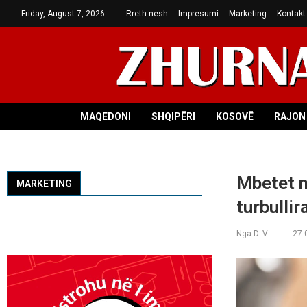
Friday, August 7, 2026
Rreth nesh
Impresumi
Marketing
Kontakt
MAQEDONI
SHQIPËRI
KOSOVË
RAJON 
Mbetet në
MARKETING
turbullir
Nga
D. V.
27.