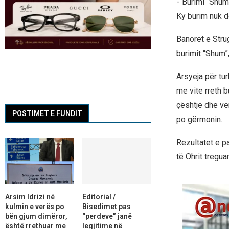
-“Burimi “Shum”
Ky burim nuk d
Banorët e Strug
burimit “Shum”,
Arsyeja për tur
me vite rreth 
çështje dhe ve
POSTIMET E FUNDIT
po gërmonin.
Rezultatet e p
të Ohrit treguan
Arsim Idrizi në
Editorial /
kulmin e verës po
Bisedimet pas
bën gjum dimëror,
“perdeve” janë
është rrethuar me
legjitime në