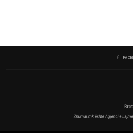
FACE
Rret
Zhurnal.mk është Agjenci e Lajme