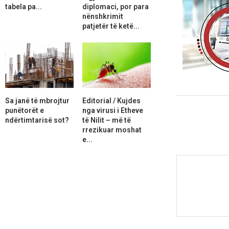
tabela pa...
diplomaci, por para
nënshkrimit
patjetër të ketë...
Sa janë të mbrojtur
Editorial / Kujdes
punëtorët e
nga virusi i Etheve
ndërtimtarisë sot?
të Nilit – më të
rrezikuar moshat
e...