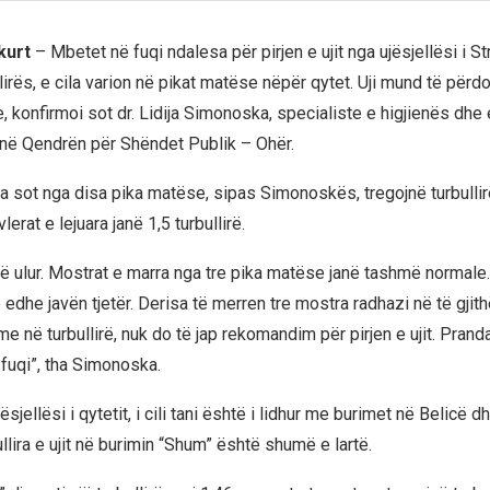
kurt
– Mbetet në fuqi ndalesa për pirjen e ujit nga ujësjellësi i S
lirës, e cila varion në pikat matëse nëpër qytet. Uji mund të përd
, konfirmoi sot dr. Lidija Simonoska, specialiste e higjienës dhe
në Qendrën për Shëndet Publik – Ohër.
a sot nga disa pika matëse, sipas Simonoskës, tregojnë turbullir
lerat e lejuara janë 1,5 turbullirë.
të ulur. Mostrat e marra nga tre pika matëse janë tashmë normale.
 edhe javën tjetër. Derisa të merren tre mostra radhazi në të gjith
e në turbullirë, nuk do të jap rekomandim për pirjen e ujit. Prand
fuqi”, tha Simonoska.
sjellësi i qytetit, i cili tani është i lidhur me burimet në Belicë d
llira e ujit në burimin “Shum” është shumë e lartë.