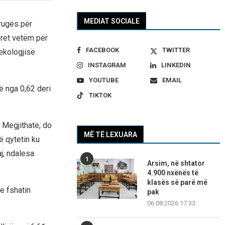
MEDIAT SOCIALE
trugës për
oret vetëm për
FACEBOOK
TWITTER
 ekologjisë
INSTAGRAM
LINKEDIN
YOUTUBE
EMAIL
ë nga 0,62 deri
TIKTOK
 Megjithatë, do
MË TË LEXUARA
ë qytetin ku
aj, ndalesa
1
Arsim, në shtator
4.900 nxënës të
klasës së parë më
he fshatin
pak
06.08.2026 17:33