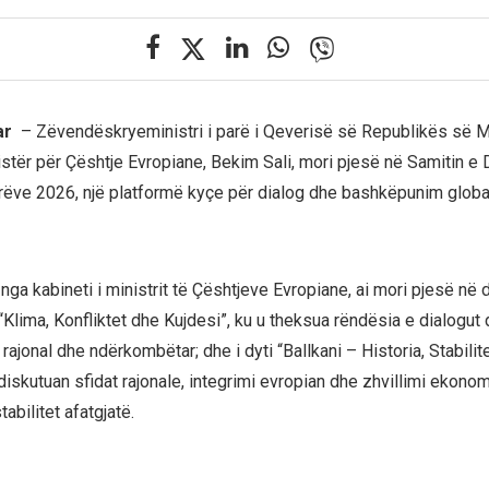
ar
– Zëvendëskryeministri i parë i Qeverisë së Republikës së
istër për Çështje Evropiane, Bekim Sali, mori pjesë në Samitin e
rëve 2026, një platformë kyçe për dialog dhe bashkëpunim globa
nga kabineti i ministrit të Çështjeve Evropiane, ai mori pjesë në 
 “Klima, Konfliktet dhe Kujdesi”, ku u theksua rëndësia e dialogut
ajonal dhe ndërkombëtar; dhe i dyti “Ballkani – Historia, Stabilit
diskutuan sfidat rajonale, integrimi evropian dhe zhvillimi ekonomi
abilitet afatgjatë.