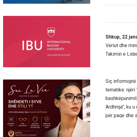
Shkup, 22 jan
Veriut dhe min
Takimin e Lide
Siç informojnë 
tematike: njëri
bashkëpunimit r
Ardhmja”, ku u 
për paqe dhe st