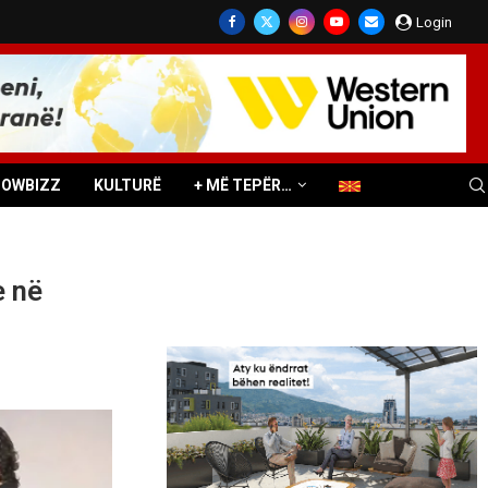
Login
HOWBIZZ
KULTURË
+ MË TEPËR…
e në