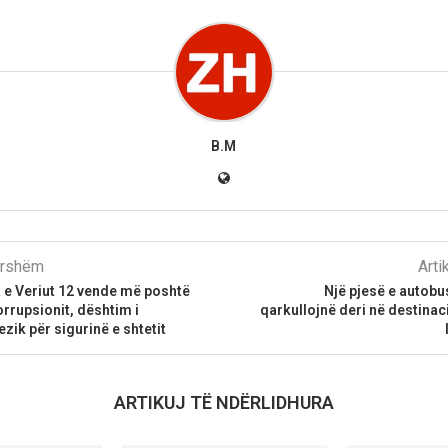
B.M
parshëm
Arti
 e Veriut 12 vende më poshtë
Një pjesë e autob
orrupsionit, dështim i
qarkullojnë deri në destinaci
zik për sigurinë e shtetit
ARTIKUJ TË NDËRLIDHURA