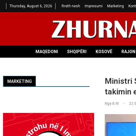
Thursday, August 6, 2026
Rreth nesh
Impresumi
Marketing
Kont
MAQEDONI
SHQIPËRI
KOSOVË
RAJON 
Ministri
MARKETING
takimin 
Nga
B.M
22.