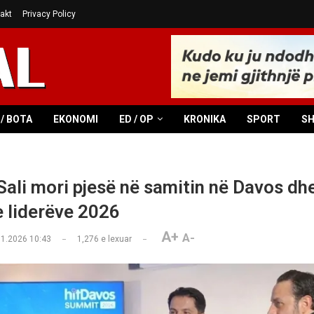
akt
Privacy Policy
/ BOTA
EKONOMI
ED / OP
KRONIKA
SPORT
S
 Sali mori pjesë në samitin në Davos dh
e liderëve 2026
A+
A-
01.2026 10:43
1,276
e lexuar