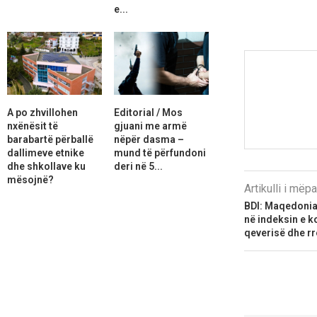
e...
A po zhvillohen
Editorial / Mos
nxënësit të
gjuani me armë
barabartë përballë
nëpër dasma –
dallimeve etnike
mund të përfundoni
dhe shkollave ku
deri në 5...
mësojnë?
Artikulli i më
BDI: Maqedonia
në indeksin e k
qeverisë dhe rre