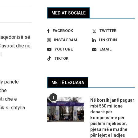
MEDIAT SOCIALE
FACEBOOK
TWITTER
 Maqedonisë së
INSTAGRAM
LINKEDIN
 Davosit dhe në
YOUTUBE
EMAIL
l.
TIKTOK
dy panele
MË TË LEXUARA
 dhe
1
eti dhe e
Në korrik janë paguar
mbi 560 milionë
k si shtylla
denarë për
kompensime për
pushim mjekësor,
pjesa më e madhe
për lejet e lindjes