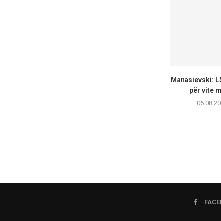
Manasievski: L
për vite m
06.08.20
FACE