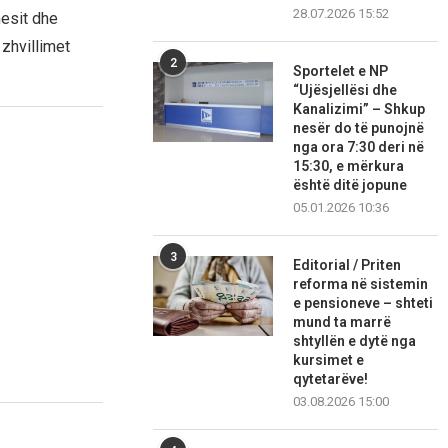
28.07.2026 15:52
nesit dhe
zhvillimet
2
Sportelet e NP
“Ujësjellësi dhe
Kanalizimi” – Shkup
nesër do të punojnë
nga ora 7:30 deri në
15:30, e mërkura
është ditë jopune
05.01.2026 10:36
3
Editorial / Priten
reforma në sistemin
e pensioneve – shteti
mund ta marrë
shtyllën e dytë nga
kursimet e
qytetarëve!
03.08.2026 15:00