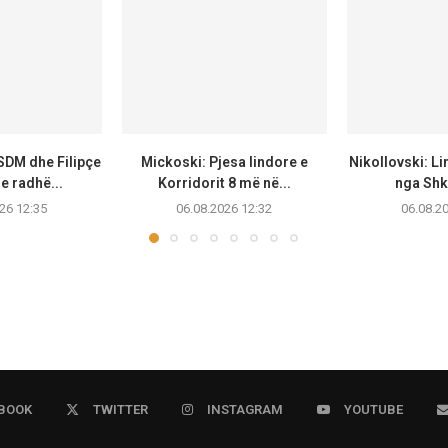
SDM dhe Filipçe
Mickoski: Pjesa lindore e
Nikollovski: Lin
e radhë...
Korridorit 8 më në...
nga Shku
26 12:35
06.08.2026 12:32
06.08.2
BOOK
TWITTER
INSTAGRAM
YOUTUBE