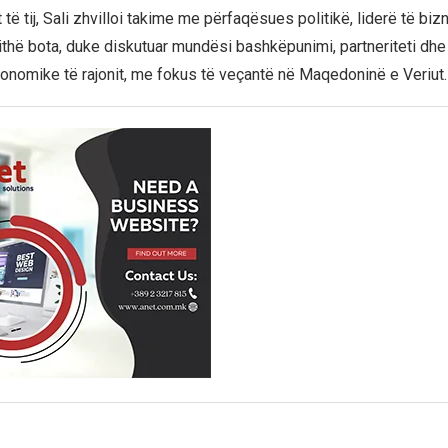
 të tij, Sali zhvilloi takime me përfaqësues politikë, liderë të biz
ithë bota, duke diskutuar mundësi bashkëpunimi, partneriteti dhe 
konomike të rajonit, me fokus të veçantë në Maqedoninë e Veriut.