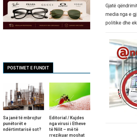
Gjatë qëndrimit
media nga e gj
politike dhe e
POSTIMET E FUNDIT
Sa janë të mbrojtur
Editorial / Kujdes
punëtorët e
nga virusi i Etheve
ndërtimtarisë sot?
të Nilit – më të
rrezikuar moshat