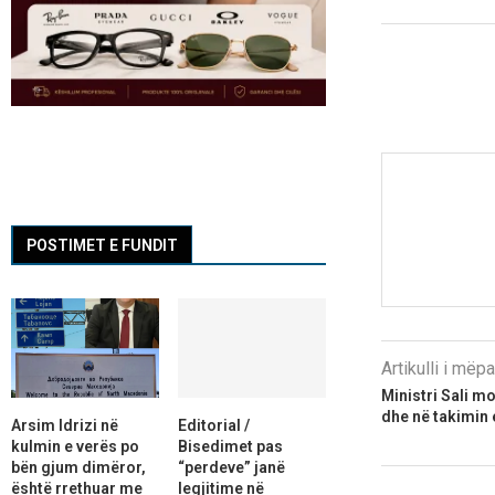
POSTIMET E FUNDIT
Artikulli i më
Ministri Sali m
dhe në takimin 
Arsim Idrizi në
Editorial /
kulmin e verës po
Bisedimet pas
bën gjum dimëror,
“perdeve” janë
është rrethuar me
legjitime në