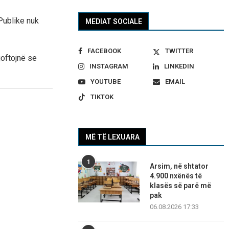
Publike nuk
MEDIAT SOCIALE
FACEBOOK
TWITTER
oftojnë se
INSTAGRAM
LINKEDIN
YOUTUBE
EMAIL
TIKTOK
MË TË LEXUARA
1
Arsim, në shtator
4.900 nxënës të
klasës së parë më
pak
06.08.2026 17:33