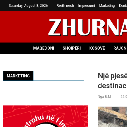
Saturday, August 8, 2026
Rreth nesh
Impresumi
Marketing
Kont
MAQEDONI
SHQIPËRI
KOSOVË
RAJON 
Një pjes
MARKETING
destinaci
Nga
B.M
22.