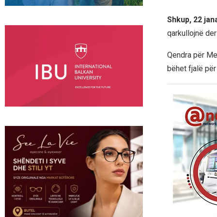
Shkup, 22 jan
qarkullojnë der
Qendra për Men
bëhet fjalë pë