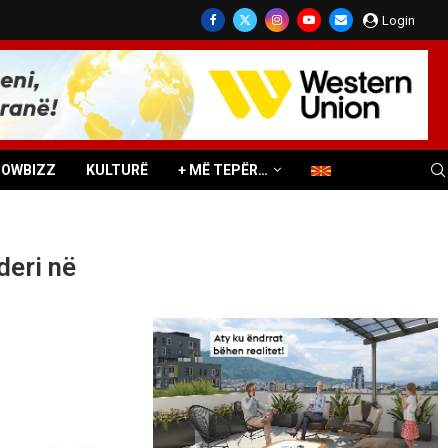
Login
HOWBIZZ
KULTURË
+ MË TEPËR…
deri në