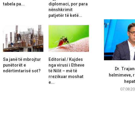
tabela pa...
diplomaci, por para
nënshkrimit
patjetër të ketë...
Sa janë të mbrojtur
Editorial / Kujdes
punëtorët e
nga virusi i Etheve
Dr. Trajan
ndërtimtarisë sot?
të Nilit – më të
helmimeve, r
rrezikuar moshat
hepati
e...
07.08.20