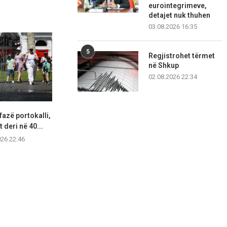
eurointegrimeve,
detajet nuk thuhen
03.08.2026 16:35
5
Regjistrohet tërmet
në Shkup
02.08.2026 22:34
fazë portokalli,
Hapet një tjetër segment i
Lidhjet e lë
 deri në 40...
autostradës Elbasan–Qafë
ekstremit 
Thanë,...
026 22:46
07.08.2
07.08.2026 21:57