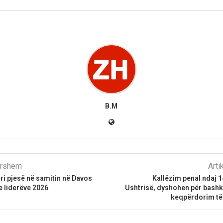
B.M
parshëm
Arti
ori pjesë në samitin në Davos
Kallëzim penal ndaj 1
e liderëve 2026
Ushtrisë, dyshohen për bashk
keqpërdorim të 