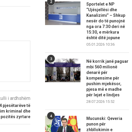
2
Sportelet e NP
“Ujësjellësi dhe
Kanalizimi” – Shkup
nesër do të punojnë
nga ora 7:30 deri në
15:30, e mërkura
është ditë jopune
05.01.2026 10:36
3
Në korrik janë paguar
mbi 560 milionë
denarë për
kompensime për
pushim mjekësor,
pjesa më e madhe
për lejet e lindjes
kulli i ardhshëm
28.07.2026 15:52
4 pjesëtarëve të
im kriminal dhe
4
pozitës zyrtare
Mucunski: Qeveria
punon për
zhbllokimin e