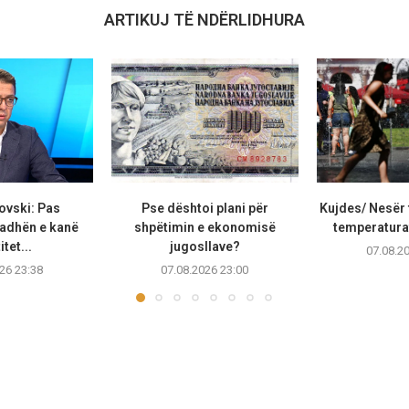
ARTIKUJ TË NDËRLIDHURA
ovski: Pas
Pse dështoi plani për
Kujdes/ Nesër 
adhën e kanë
shpëtimin e ekonomisë
temperaturat
tet...
jugosllave?
07.08.2
26 23:38
07.08.2026 23:00