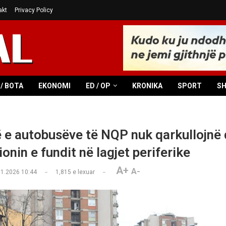
akt
Privacy Policy
/ BOTA
EKONOMI
ED / OP
KRONIKA
SPORT
S
ë e autobusëve të NQP nuk qarkullojnë 
onin e fundit në lagjet periferike
A+
A-
01.2026 10:44
1,815
e lexuar