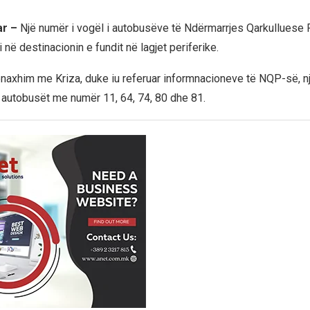
ar –
Një numër i vogël i autobusëve të Ndërmarrjes Qarkulluese 
i në destinacionin e fundit në lagjet periferike.
axhim me Kriza, duke iu referuar informnacioneve të NQP-së, nj
r autobusët me numër 11, 64, 74, 80 dhe 81.