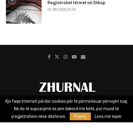
5
Regjistrohet tërmet në Shkup
02.08.2026 22:34
Kjo faqe interneti përdor cookies për të përmirësuar përvojën tuaj.
Rreth nesh
Impresumi
Marketing
Kontakt
Ne do të supozojmë se jeni dakord me këtë, por mund të
Privacy Policy
çregjistroheni nëse dëshironi.
Pranoj
Lexo më tepër
Zhurnal.mk është Agjenci e Lajmeve e pavarur, e themeluar në vitin
2009, që e mbulon Maqedoninë, Kosovën, Shqipërinë edhe lajmet