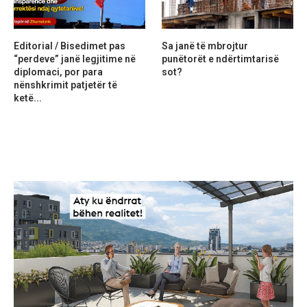
Editorial / Bisedimet pas
Sa janë të mbrojtur
“perdeve” janë legjitime në
punëtorët e ndërtimtarisë
diplomaci, por para
sot?
nënshkrimit patjetër të
ketë...