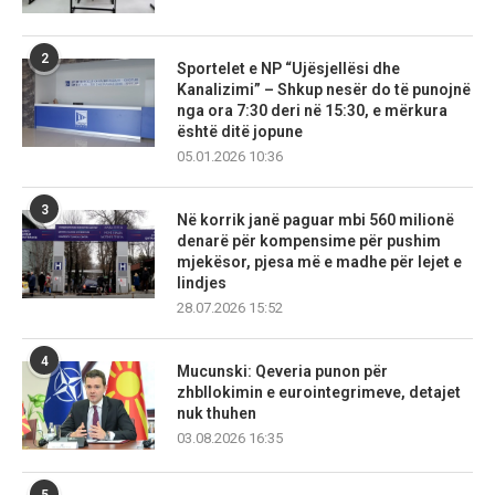
2
Sportelet e NP “Ujësjellësi dhe
Kanalizimi” – Shkup nesër do të punojnë
nga ora 7:30 deri në 15:30, e mërkura
është ditë jopune
05.01.2026 10:36
3
Në korrik janë paguar mbi 560 milionë
denarë për kompensime për pushim
mjekësor, pjesa më e madhe për lejet e
lindjes
28.07.2026 15:52
4
Mucunski: Qeveria punon për
zhbllokimin e eurointegrimeve, detajet
nuk thuhen
03.08.2026 16:35