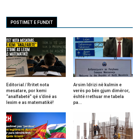
POSTIMET E FUNDIT
Editorial / Rritet nota
Arsim Idrizi në kulmin e
mesatare, por kemi
verës po bën gjum dimëror,
“analfabetë” që s’dinë as
është rrethuar me tabela
lexim e as matematikë!
pa...