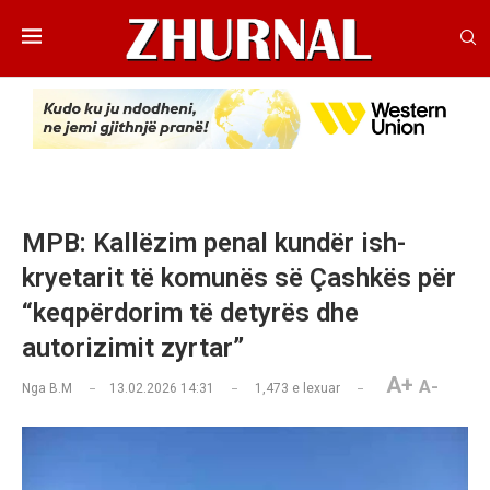
MPB: Kallëzim penal kundër ish-
kryetarit të komunës së Çashkës për
“keqpërdorim të detyrës dhe
autorizimit zyrtar”
A+
A-
Nga
B.M
13.02.2026 14:31
1,473
e lexuar