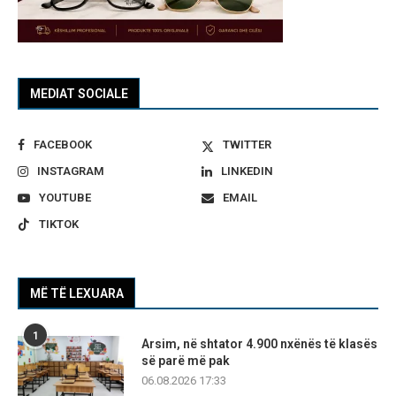
MEDIAT SOCIALE
FACEBOOK
TWITTER
INSTAGRAM
LINKEDIN
YOUTUBE
EMAIL
TIKTOK
MË TË LEXUARA
1
Arsim, në shtator 4.900 nxënës të klasës
së parë më pak
06.08.2026 17:33