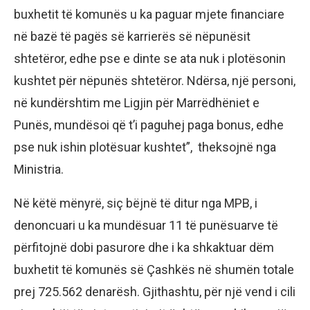
buxhetit të komunës u ka paguar mjete financiare
në bazë të pagës së karrierës së nëpunësit
shtetëror, edhe pse e dinte se ata nuk i plotësonin
kushtet për nëpunës shtetëror. Ndërsa, një personi,
në kundërshtim me Ligjin për Marrëdhëniet e
Punës, mundësoi që t’i paguhej paga bonus, edhe
pse nuk ishin plotësuar kushtet”, theksojnë nga
Ministria.
Në këtë mënyrë, siç bëjnë të ditur nga MPB, i
denoncuari u ka mundësuar 11 të punësuarve të
përfitojnë dobi pasurore dhe i ka shkaktuar dëm
buxhetit të komunës së Çashkës në shumën totale
prej 725.562 denarësh. Gjithashtu, për një vend i cili