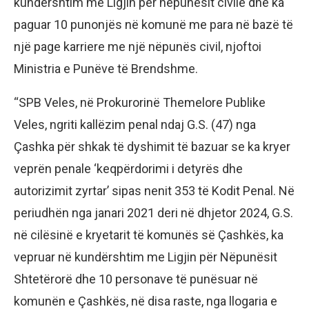
kundërshtim me Ligjin për nëpunësit civilë dhe ka
paguar 10 punonjës në komunë me para në bazë të
një page karriere me një nëpunës civil, njoftoi
Ministria e Punëve të Brendshme.
“SPB Veles, në Prokurorinë Themelore Publike
Veles, ngriti kallëzim penal ndaj G.S. (47) nga
Çashka për shkak të dyshimit të bazuar se ka kryer
veprën penale ‘keqpërdorimi i detyrës dhe
autorizimit zyrtar’ sipas nenit 353 të Kodit Penal. Në
periudhën nga janari 2021 deri në dhjetor 2024, G.S.
në cilësinë e kryetarit të komunës së Çashkës, ka
vepruar në kundërshtim me Ligjin për Nëpunësit
Shtetërorë dhe 10 personave të punësuar në
komunën e Çashkës, në disa raste, nga llogaria e