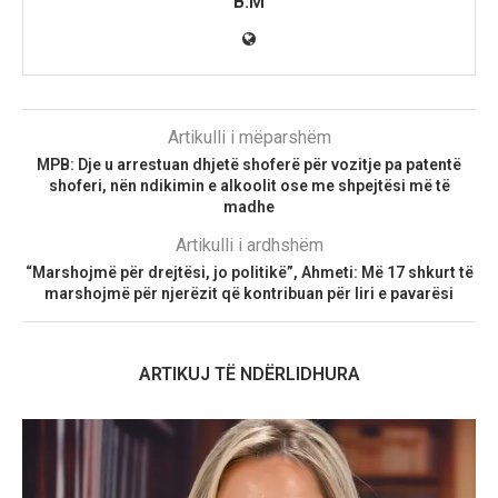
B.M
Artikulli i mëparshëm
MPB: Dje u arrestuan dhjetë shoferë për vozitje pa patentë
shoferi, nën ndikimin e alkoolit ose me shpejtësi më të
madhe
Artikulli i ardhshëm
“Marshojmë për drejtësi, jo politikë”, Ahmeti: Më 17 shkurt të
marshojmë për njerëzit që kontribuan për liri e pavarësi
ARTIKUJ TË NDËRLIDHURA