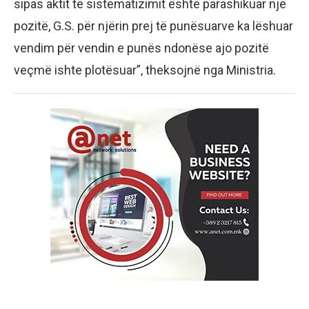
sipas aktit të sistematizimit është parashikuar një
pozitë, G.S. për njërin prej të punësuarve ka lëshuar
vendim për vendin e punës ndonëse ajo pozitë
veçmë ishte plotësuar”, theksojnë nga Ministria.