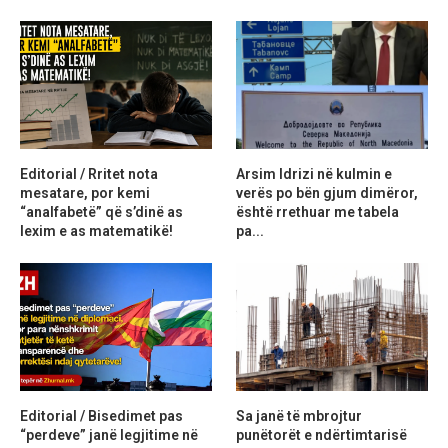
Editorial / Rritet nota
Arsim Idrizi në kulmin e
mesatare, por kemi
verës po bën gjum dimëror,
“analfabetë” që s’dinë as
është rrethuar me tabela
lexim e as matematikë!
pa...
Editorial / Bisedimet pas
Sa janë të mbrojtur
“perdeve” janë legjitime në
punëtorët e ndërtimtarisë