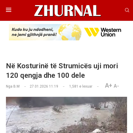
Në Kosturinë të Strumicës uji mori
120 qengja dhe 100 dele
A+
A-
Nga
B.M
27.01.2026 11:19
1,581
e lexuar