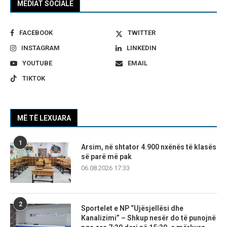
MEDIAT SOCIALE
FACEBOOK
TWITTER
INSTAGRAM
LINKEDIN
YOUTUBE
EMAIL
TIKTOK
MË TË LEXUARA
1
Arsim, në shtator 4.900 nxënës të klasës
së parë më pak
06.08.2026 17:33
2
Sportelet e NP “Ujësjellësi dhe
Kanalizimi” – Shkup nesër do të punojnë