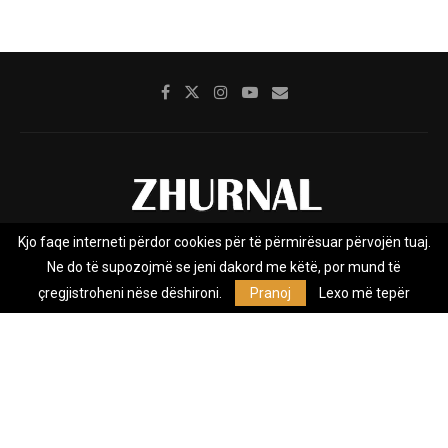
Kjo faqe interneti përdor cookies për të përmirësuar përvojën tuaj.
Rreth nesh
Impresumi
Marketing
Kontakt
Ne do të supozojmë se jeni dakord me këtë, por mund të
Privacy Policy
çregjistroheni nëse dëshironi.
Pranoj
Lexo më tepër
Zhurnal.mk është Agjenci e Lajmeve e pavarur, e themeluar në vitin
2009, që e mbulon Maqedoninë, Kosovën, Shqipërinë edhe lajmet
nga bota.
@2026 - All Right Reserved. Designed and Developed by
Anet.Com.Mk