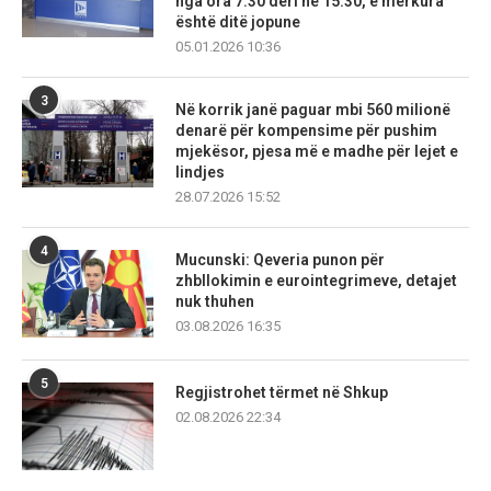
nga ora 7:30 deri në 15:30, e mërkura
është ditë jopune
05.01.2026 10:36
3
Në korrik janë paguar mbi 560 milionë
denarë për kompensime për pushim
mjekësor, pjesa më e madhe për lejet e
lindjes
28.07.2026 15:52
4
Mucunski: Qeveria punon për
zhbllokimin e eurointegrimeve, detajet
nuk thuhen
03.08.2026 16:35
5
Regjistrohet tërmet në Shkup
02.08.2026 22:34