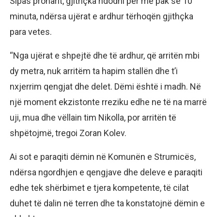
Sipas pronarit, gjithçka ndodhi për më pak se 10
minuta, ndërsa ujërat e ardhur tërhoqën gjithçka
para vetes.
“Nga ujërat e shpejtë dhe të ardhur, që arritën mbi
dy metra, nuk arritëm ta hapim stallën dhe t’i
nxjerrim qengjat dhe delet. Dëmi është i madh. Në
një moment ekzistonte rreziku edhe ne të na marrë
uji, mua dhe vëllain tim Nikolla, por arritën të
shpëtojmë, tregoi Zoran Kolev.
Ai sot e paraqiti dëmin në Komunën e Strumicës,
ndërsa ngordhjen e qengjave dhe deleve e paraqiti
edhe tek shërbimet e tjera kompetente, të cilat
duhet të dalin në terren dhe ta konstatojnë dëmin e