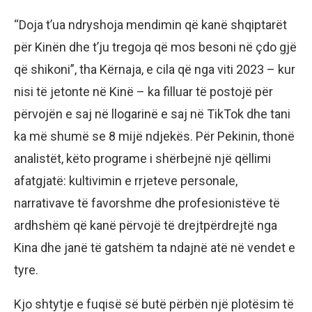
“Doja t’ua ndryshoja mendimin që kanë shqiptarët
për Kinën dhe t’ju tregoja që mos besoni në çdo gjë
që shikoni”, tha Kërnaja, e cila që nga viti 2023 – kur
nisi të jetonte në Kinë – ka filluar të postojë për
përvojën e saj në llogarinë e saj në TikTok dhe tani
ka më shumë se 8 mijë ndjekës. Për Pekinin, thonë
analistët, këto programe i shërbejnë një qëllimi
afatgjatë: kultivimin e rrjeteve personale,
narrativave të favorshme dhe profesionistëve të
ardhshëm që kanë përvojë të drejtpërdrejtë nga
Kina dhe janë të gatshëm ta ndajnë atë në vendet e
tyre.
Kjo shtytje e fuqisë së butë përbën një plotësim të