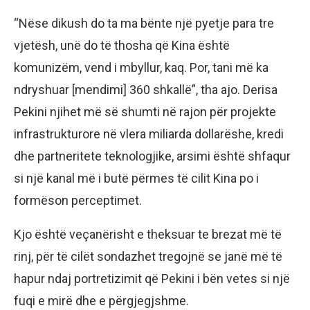
“Nëse dikush do ta ma bënte një pyetje para tre
vjetësh, unë do të thosha që Kina është
komunizëm, vend i mbyllur, kaq. Por, tani më ka
ndryshuar [mendimi] 360 shkallë”, tha ajo. Derisa
Pekini njihet më së shumti në rajon për projekte
infrastrukturore në vlera miliarda dollarëshe, kredi
dhe partneritete teknologjike, arsimi është shfaqur
si një kanal më i butë përmes të cilit Kina po i
formëson perceptimet.
Kjo është veçanërisht e theksuar te brezat më të
rinj, për të cilët sondazhet tregojnë se janë më të
hapur ndaj portretizimit që Pekini i bën vetes si një
fuqi e mirë dhe e përgjegjshme.