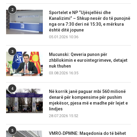
2
Sportelet e NP “Ujësjellësi dhe
Kanalizimi” – Shkup nesër do të punojnë
nga ora 7:30 deri në 15:30, e mërkura
është ditë jopune
05.01.2026 10:36
3
Mucunski: Qeveria punon për
zhbllokimin e eurointegrimeve, detajet
nuk thuhen
03.08.2026 16:35
4
Në korrik janë paguar mbi 560 milionë
denarë për kompensime për pushim
mjekësor, pjesa më e madhe për lejet e
lindjes
28.07.2026 15:52
5
VMRO‑DPMNE: Maqedonia do të bëhet