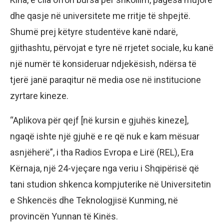
dhe qasje në universitete me rritje të shpejtë.
Shumë prej këtyre studentëve kanë ndarë,
gjithashtu, përvojat e tyre në rrjetet sociale, ku kanë
një numër të konsideruar ndjekësish, ndërsa të
tjerë janë paraqitur në media ose në institucione
zyrtare kineze.
“Aplikova për qejf [në kursin e gjuhës kineze],
ngaqë ishte një gjuhë e re që nuk e kam mësuar
asnjëherë”, i tha Radios Evropa e Lirë (REL), Era
Kërnaja, një 24-vjeçare nga veriu i Shqipërisë që
tani studion shkenca kompjuterike në Universitetin
e Shkencës dhe Teknologjisë Kunming, në
provincën Yunnan të Kinës.