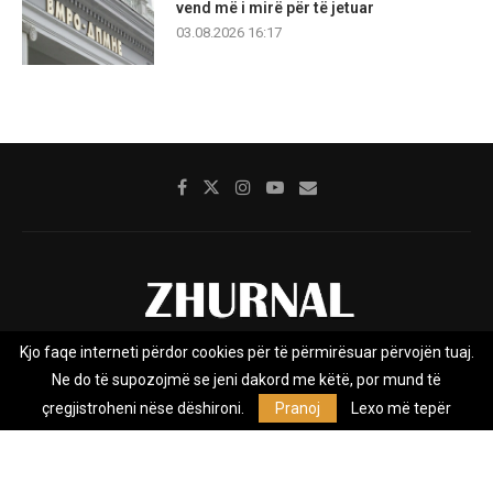
vend më i mirë për të jetuar
03.08.2026 16:17
Kjo faqe interneti përdor cookies për të përmirësuar përvojën tuaj.
Rreth nesh
Impresumi
Marketing
Kontakt
Ne do të supozojmë se jeni dakord me këtë, por mund të
Privacy Policy
çregjistroheni nëse dëshironi.
Pranoj
Lexo më tepër
Zhurnal.mk është Agjenci e Lajmeve e pavarur, e themeluar në vitin
2009, që e mbulon Maqedoninë, Kosovën, Shqipërinë edhe lajmet
nga bota.