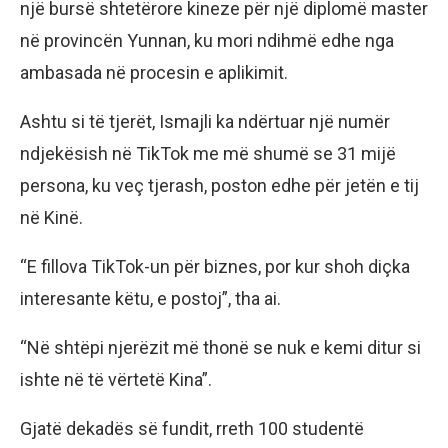
një bursë shtetërore kineze për një diplomë master
në provincën Yunnan, ku mori ndihmë edhe nga
ambasada në procesin e aplikimit.
Ashtu si të tjerët, Ismajli ka ndërtuar një numër
ndjekësish në TikTok me më shumë se 31 mijë
persona, ku veç tjerash, poston edhe për jetën e tij
në Kinë.
“E fillova TikTok-un për biznes, por kur shoh diçka
interesante këtu, e postoj”, tha ai.
“Në shtëpi njerëzit më thonë se nuk e kemi ditur si
ishte në të vërtetë Kina”.
Gjatë dekadës së fundit, rreth 100 studentë