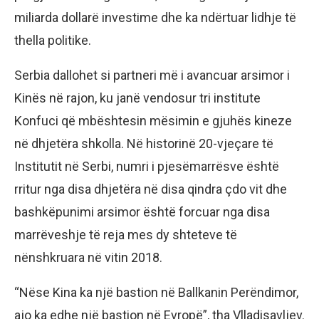
miliarda dollarë investime dhe ka ndërtuar lidhje të
thella politike.
Serbia dallohet si partneri më i avancuar arsimor i
Kinës në rajon, ku janë vendosur tri institute
Konfuci që mbështesin mësimin e gjuhës kineze
në dhjetëra shkolla. Në historinë 20-vjeçare të
Institutit në Serbi, numri i pjesëmarrësve është
rritur nga disa dhjetëra në disa qindra çdo vit dhe
bashkëpunimi arsimor është forcuar nga disa
marrëveshje të reja mes dy shteteve të
nënshkruara në vitin 2018.
“Nëse Kina ka një bastion në Ballkanin Perëndimor,
ajo ka edhe një bastion në Evropë”, tha Vlladisavljev.