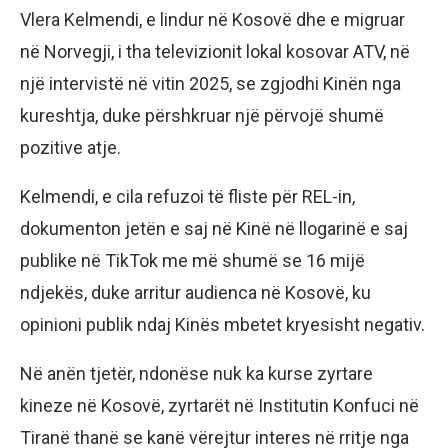
Vlera Kelmendi, e lindur në Kosovë dhe e migruar
në Norvegji, i tha televizionit lokal kosovar ATV, në
një intervistë në vitin 2025, se zgjodhi Kinën nga
kureshtja, duke përshkruar një përvojë shumë
pozitive atje.
Kelmendi, e cila refuzoi të fliste për REL-in,
dokumenton jetën e saj në Kinë në llogarinë e saj
publike në TikTok me më shumë se 16 mijë
ndjekës, duke arritur audienca në Kosovë, ku
opinioni publik ndaj Kinës mbetet kryesisht negativ.
Në anën tjetër, ndonëse nuk ka kurse zyrtare
kineze në Kosovë, zyrtarët në Institutin Konfuci në
Tiranë thanë se kanë vërejtur interes në rritje nga