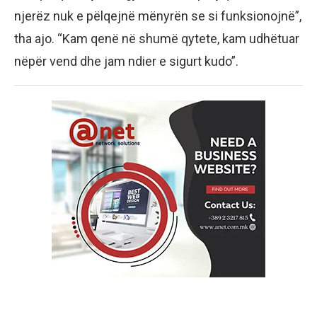
njerëz nuk e pëlqejnë mënyrën se si funksionojnë”,
tha ajo. “Kam qenë në shumë qytete, kam udhëtuar
nëpër vend dhe jam ndier e sigurt kudo”.