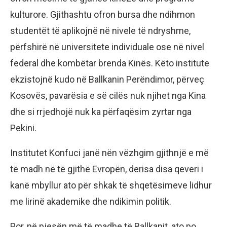
kulturore. Gjithashtu ofron bursa dhe ndihmon
studentët të aplikojnë në nivele të ndryshme,
përfshirë në universitete individuale ose në nivel
federal dhe kombëtar brenda Kinës. Këto institute
ekzistojnë kudo në Ballkanin Perëndimor, përveç
Kosovës, pavarësia e së cilës nuk njihet nga Kina
dhe si rrjedhojë nuk ka përfaqësim zyrtar nga
Pekini.
Institutet Konfuci janë nën vëzhgim gjithnjë e më
të madh në të gjithë Evropën, derisa disa qeveri i
kanë mbyllur ato për shkak të shqetësimeve lidhur
me lirinë akademike dhe ndikimin politik.
Por, në pjesën më të madhe të Ballkanit, ato po