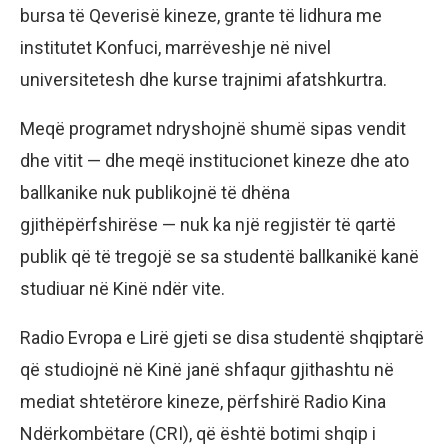
bursa të Qeverisë kineze, grante të lidhura me
institutet Konfuci, marrëveshje në nivel
universitetesh dhe kurse trajnimi afatshkurtra.
Meqë programet ndryshojnë shumë sipas vendit
dhe vitit — dhe meqë institucionet kineze dhe ato
ballkanike nuk publikojnë të dhëna
gjithëpërfshirëse — nuk ka një regjistër të qartë
publik që të tregojë se sa studentë ballkanikë kanë
studiuar në Kinë ndër vite.
Radio Evropa e Lirë gjeti se disa studentë shqiptarë
që studiojnë në Kinë janë shfaqur gjithashtu në
mediat shtetërore kineze, përfshirë Radio Kina
Ndërkombëtare (CRI), që është botimi shqip i