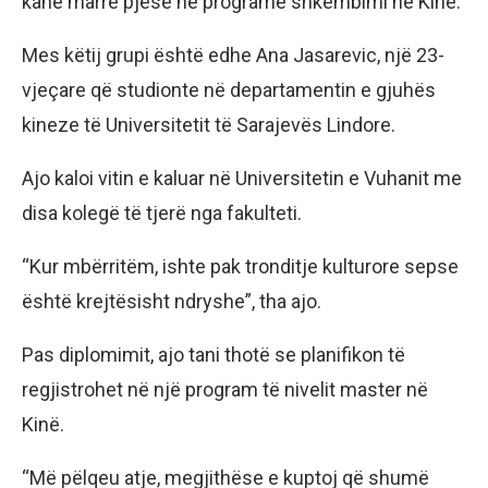
kanë marrë pjesë në programe shkëmbimi në Kinë.
Mes këtij grupi është edhe Ana Jasarevic, një 23-
vjeçare që studionte në departamentin e gjuhës
kineze të Universitetit të Sarajevës Lindore.
Ajo kaloi vitin e kaluar në Universitetin e Vuhanit me
disa kolegë të tjerë nga fakulteti.
“Kur mbërritëm, ishte pak tronditje kulturore sepse
është krejtësisht ndryshe”, tha ajo.
Pas diplomimit, ajo tani thotë se planifikon të
regjistrohet në një program të nivelit master në
Kinë.
“Më pëlqeu atje, megjithëse e kuptoj që shumë