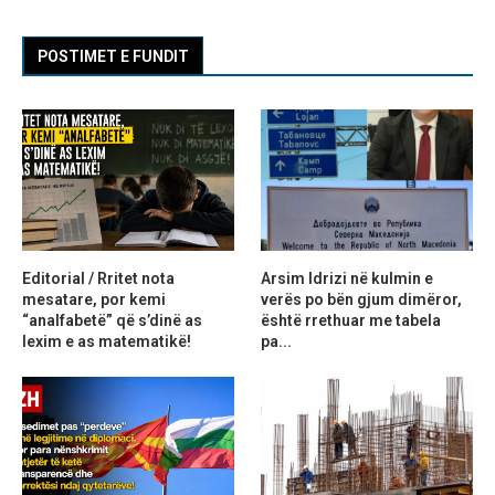
POSTIMET E FUNDIT
Editorial / Rritet nota
Arsim Idrizi në kulmin e
mesatare, por kemi
verës po bën gjum dimëror,
“analfabetë” që s’dinë as
është rrethuar me tabela
lexim e as matematikë!
pa...