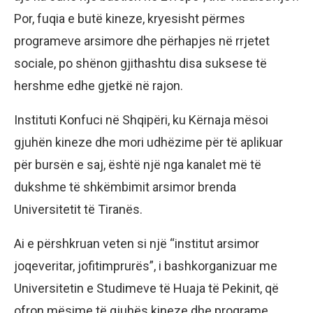
Por, fuqia e butë kineze, kryesisht përmes
programeve arsimore dhe përhapjes në rrjetet
sociale, po shënon gjithashtu disa suksese të
hershme edhe gjetkë në rajon.
Instituti Konfuci në Shqipëri, ku Kërnaja mësoi
gjuhën kineze dhe mori udhëzime për të aplikuar
për bursën e saj, është një nga kanalet më të
dukshme të shkëmbimit arsimor brenda
Universitetit të Tiranës.
Ai e përshkruan veten si një “institut arsimor
joqeveritar, jofitimprurës”, i bashkorganizuar me
Universitetin e Studimeve të Huaja të Pekinit, që
ofron mësime të gjuhës kineze dhe programe