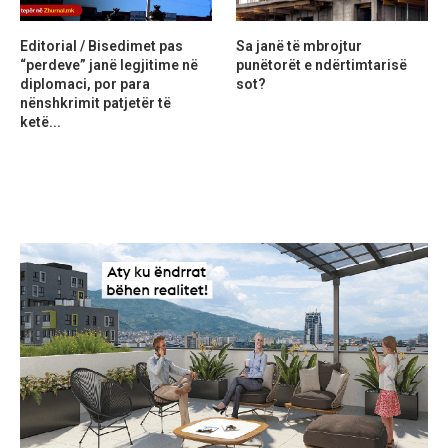
Editorial / Bisedimet pas
Sa janë të mbrojtur
“perdeve” janë legjitime në
punëtorët e ndërtimtarisë
diplomaci, por para
sot?
nënshkrimit patjetër të
ketë...