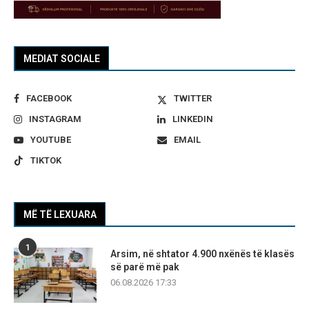
MEDIAT SOCIALE
FACEBOOK
TWITTER
INSTAGRAM
LINKEDIN
YOUTUBE
EMAIL
TIKTOK
MË TË LEXUARA
1
Arsim, në shtator 4.900 nxënës të klasës
së parë më pak
06.08.2026 17:33