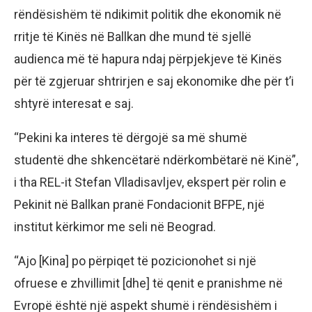
rëndësishëm të ndikimit politik dhe ekonomik në
rritje të Kinës në Ballkan dhe mund të sjellë
audienca më të hapura ndaj përpjekjeve të Kinës
për të zgjeruar shtrirjen e saj ekonomike dhe për t’i
shtyrë interesat e saj.
“Pekini ka interes të dërgojë sa më shumë
studentë dhe shkencëtarë ndërkombëtarë në Kinë”,
i tha REL-it Stefan Vlladisavljev, ekspert për rolin e
Pekinit në Ballkan pranë Fondacionit BFPE, një
institut kërkimor me seli në Beograd.
“Ajo [Kina] po përpiqet të pozicionohet si një
ofruese e zhvillimit [dhe] të qenit e pranishme në
Evropë është një aspekt shumë i rëndësishëm i