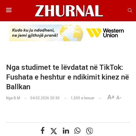
Nga studimet te lëvdatat në TikTok:
Fushata e heshtur e ndikimit kinez në
Ballkan
A+
A-
Nga
B.M
04.02.2026 20:30
1,505
e lexuar