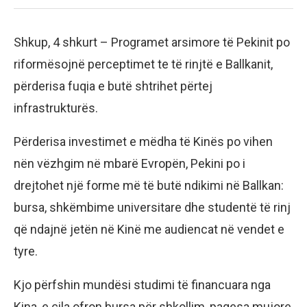
Shkup, 4 shkurt – Programet arsimore të Pekinit po
riformësojnë perceptimet te të rinjtë e Ballkanit,
përderisa fuqia e butë shtrihet përtej
infrastrukturës.
Përderisa investimet e mëdha të Kinës po vihen
nën vëzhgim në mbarë Evropën, Pekini po i
drejtohet një forme më të butë ndikimi në Ballkan:
bursa, shkëmbime universitare dhe studentë të rinj
që ndajnë jetën në Kinë me audiencat në vendet e
tyre.
Kjo përfshin mundësi studimi të financuara nga
Kina, e cila ofron bursa për shkollim, pagesa mujore