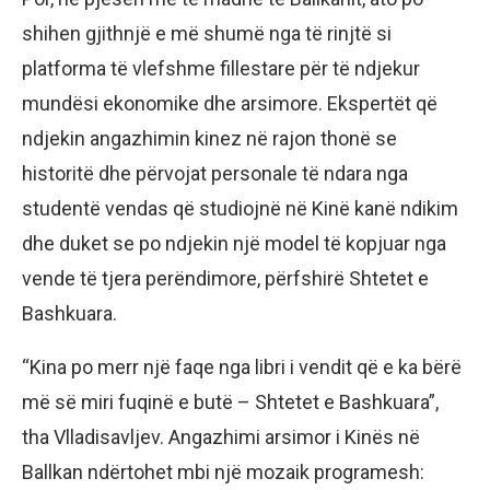
shihen gjithnjë e më shumë nga të rinjtë si
platforma të vlefshme fillestare për të ndjekur
mundësi ekonomike dhe arsimore. Ekspertët që
ndjekin angazhimin kinez në rajon thonë se
historitë dhe përvojat personale të ndara nga
studentë vendas që studiojnë në Kinë kanë ndikim
dhe duket se po ndjekin një model të kopjuar nga
vende të tjera perëndimore, përfshirë Shtetet e
Bashkuara.
“Kina po merr një faqe nga libri i vendit që e ka bërë
më së miri fuqinë e butë – Shtetet e Bashkuara”,
tha Vlladisavljev. Angazhimi arsimor i Kinës në
Ballkan ndërtohet mbi një mozaik programesh: