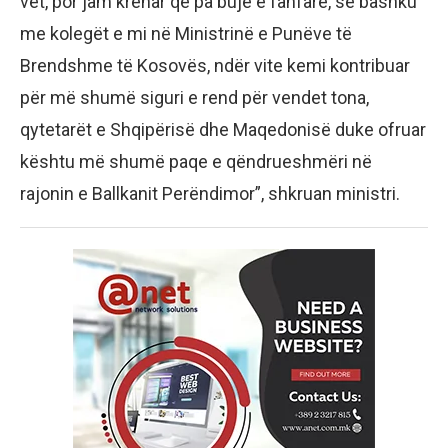
vet, por jam krenar që pa bujë e fanfarë, së bashku
me kolegët e mi në Ministrinë e Punëve të
Brendshme të Kosovës, ndër vite kemi kontribuar
për më shumë siguri e rend për vendet tona,
qytetarët e Shqipërisë dhe Maqedonisë duke ofruar
kështu më shumë paqe e qëndrueshmëri në
rajonin e Ballkanit Perëndimor”, shkruan ministri.