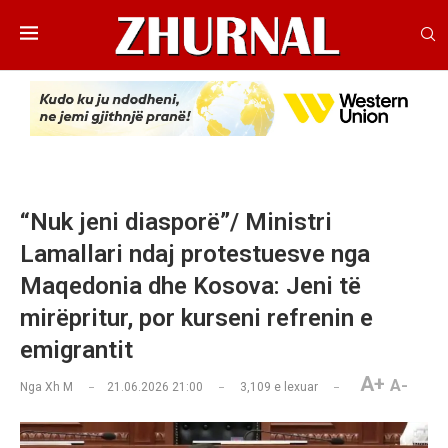
“Nuk jeni diasporë”/ Ministri
Lamallari ndaj protestuesve nga
Maqedonia dhe Kosova: Jeni të
mirëpritur, por kurseni refrenin e
emigrantit
A+
A-
Nga
Xh M
21.06.2026 21:00
3,109
e lexuar