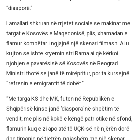
“diasporë.”
Lamallari shkruan në rrjetet sociale se makinat me
targat e Kosovës e Maqedonisë, plis, xhamadan e
flamur kombëtar i ngjajnë një skenari filmash. Ai u
kujton se ishte kryeministri Rama ai që kërkoi
njohjen e pavarësisë së Kosovës në Beograd.
Ministri thotë se janë të mirëpritur, por ta kursejnë
“refrenin e emigrantit të dobët.”
“Me targa KS dhe MK, futen në Republikën e
Shqipërisë kinse janë ‘diaspora’ në shpëtim të
vendit, me plis në kokë e këngë patriotike në sfond,
flamurin kuq e zi apo atë të UÇK-së në njërën dorë
dhe timonin në tjetrën, ngjashëm me një skenar