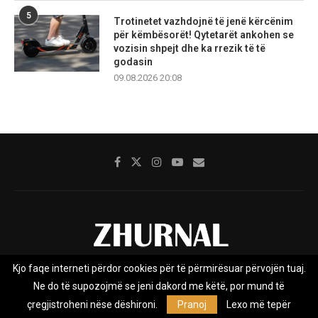
5
Trotinetet vazhdojnë të jenë kërcënim
për këmbësorët! Qytetarët ankohen se
vozisin shpejt dhe ka rrezik të të
godasin
09.08.2026 20:08
Kjo faqe interneti përdor cookies për të përmirësuar përvojën tuaj.
Rreth nesh
Impresumi
Marketing
Kontakt
Ne do të supozojmë se jeni dakord me këtë, por mund të
Privacy Policy
çregjistroheni nëse dëshironi.
Pranoj
Lexo më tepër