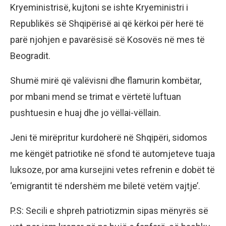
Kryeministrisë, kujtoni se ishte Kryeministri i
Republikës së Shqipërisë ai që kërkoi për herë të
parë njohjen e pavarësisë së Kosovës në mes të
Beogradit.
Shumë mirë që valëvisni dhe flamurin kombëtar,
por mbani mend se trimat e vërtetë luftuan
pushtuesin e huaj dhe jo vëllai-vëllain.
Jeni të mirëpritur kurdoherë në Shqipëri, sidomos
me këngët patriotike në sfond të automjeteve tuaja
luksoze, por ama kursejini vetes refrenin e dobët të
‘emigrantit të ndershëm me biletë vetëm vajtje’.
P.S: Secili e shpreh patriotizmin sipas mënyrës së