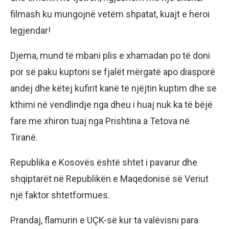
filmash ku mungojnë vetëm shpatat, kuajt e heroi
legjendar!
Djema, mund të mbani plis e xhamadan po të doni
por së paku kuptoni se fjalët mërgatë apo diasporë
andej dhe këtej kufirit kanë të njëjtin kuptim dhe se
kthimi në vendlindje nga dheu i huaj nuk ka të bëjë
fare me xhiron tuaj nga Prishtina a Tetova në
Tiranë.
Republika e Kosovës është shtet i pavarur dhe
shqiptarët në Republikën e Maqedonisë së Veriut
një faktor shtetformues.
Prandaj, flamurin e UÇK-së kur ta valëvisni para