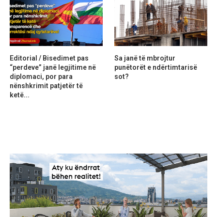
Editorial / Bisedimet pas
Sa janë të mbrojtur
“perdeve” janë legjitime në
punëtorët e ndërtimtarisë
diplomaci, por para
sot?
nënshkrimit patjetër të
ketë...