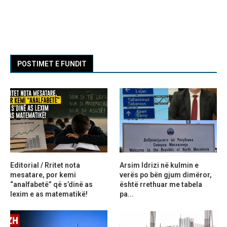
POSTIMET E FUNDIT
Editorial / Rritet nota
Arsim Idrizi në kulmin e
mesatare, por kemi
verës po bën gjum dimëror,
“analfabetë” që s’dinë as
është rrethuar me tabela
lexim e as matematikë!
pa...