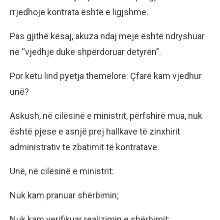
rrjedhoje kontrata është e ligjshme.
Pas gjithë kësaj, akuza ndaj meje është ndryshuar
në “vjedhje duke shpërdoruar detyrën”.
Por këtu lind pyetja themelore: Çfarë kam vjedhur
unë?
Askush, në cilësinë e ministrit, përfshirë mua, nuk
është pjese e asnjë prej hallkave të zinxhirit
administrativ te zbatimit të kontratave.
Unë, në cilësinë e ministrit:
Nuk kam pranuar shërbimin;
Nuk kam verifikuar realizimin e shërbimit;