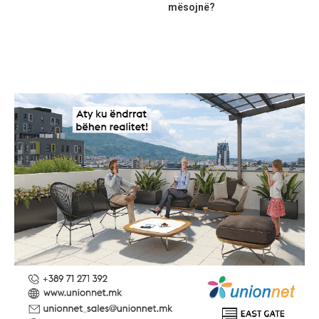
mësojnë?