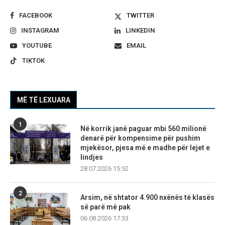
FACEBOOK
TWITTER
INSTAGRAM
LINKEDIN
YOUTUBE
EMAIL
TIKTOK
MË TË LEXUARA
1
Në korrik janë paguar mbi 560 milionë
denarë për kompensime për pushim
mjekësor, pjesa më e madhe për lejet e
lindjes
28.07.2026 15:52
2
Arsim, në shtator 4.900 nxënës të klasës
së parë më pak
06.08.2026 17:33