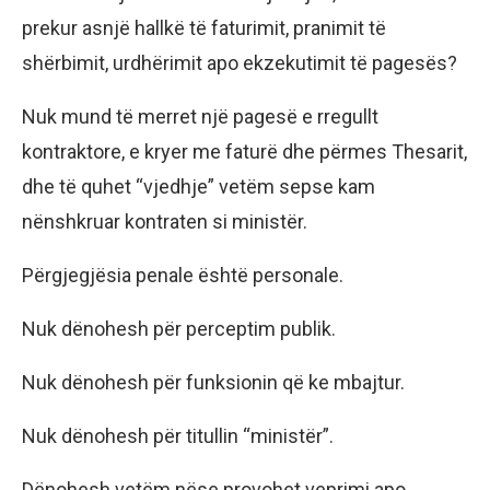
prekur asnjë hallkë të faturimit, pranimit të
shërbimit, urdhërimit apo ekzekutimit të pagesës?
Nuk mund të merret një pagesë e rregullt
kontraktore, e kryer me faturë dhe përmes Thesarit,
dhe të quhet “vjedhje” vetëm sepse kam
nënshkruar kontraten si ministër.
Përgjegjësia penale është personale.
Nuk dënohesh për perceptim publik.
Nuk dënohesh për funksionin që ke mbajtur.
Nuk dënohesh për titullin “ministër”.
Dënohesh vetëm nëse provohet veprimi apo