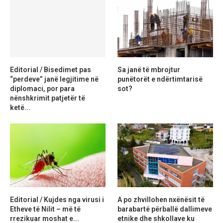
Editorial / Bisedimet pas
Sa janë të mbrojtur
“perdeve” janë legjitime në
punëtorët e ndërtimtarisë
diplomaci, por para
sot?
nënshkrimit patjetër të
ketë...
Editorial / Kujdes nga virusi i
A po zhvillohen nxënësit të
Etheve të Nilit – më të
barabartë përballë dallimeve
rrezikuar moshat e...
etnike dhe shkollave ku