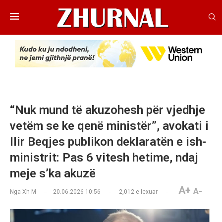
“Nuk mund të akuzohesh për vjedhje
vetëm se ke qenë ministër”, avokati i
Ilir Beqjes publikon deklaratën e ish-
ministrit: Pas 6 vitesh hetime, ndaj
meje s’ka akuzë
A+
A-
Nga
Xh M
20.06.2026 10:56
2,012
e lexuar