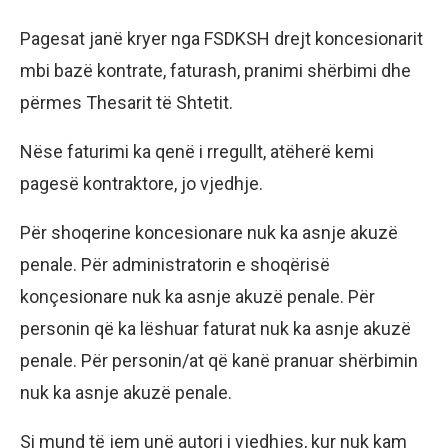
Pagesat janë kryer nga FSDKSH drejt koncesionarit
mbi bazë kontrate, faturash, pranimi shërbimi dhe
përmes Thesarit të Shtetit.
Nëse faturimi ka qenë i rregullt, atëherë kemi
pagesë kontraktore, jo vjedhje.
Për shoqerine koncesionare nuk ka asnje akuzë
penale. Për administratorin e shoqërisë
konçesionare nuk ka asnje akuzë penale. Për
personin që ka lëshuar faturat nuk ka asnje akuzë
penale. Për personin/at që kanë pranuar shërbimin
nuk ka asnje akuzë penale.
Si mund të jem unë autori i vjedhjes, kur nuk kam