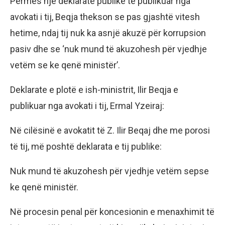
Përmes një deklarate publike të publikuar nga
avokati i tij, Beqja thekson se pas gjashtë vitesh
hetime, ndaj tij nuk ka asnjë akuzë për korrupsion
pasiv dhe se ‘nuk mund të akuzohesh për vjedhje
vetëm se ke qenë ministër’.
Deklarate e plotë e ish-ministrit, Ilir Beqja e
publikuar nga avokati i tij, Ermal Yzeiraj:
Në cilësinë e avokatit të Z. Ilir Beqaj dhe me porosi
të tij, më poshtë deklarata e tij publike:
Nuk mund të akuzohesh për vjedhje vetëm sepse
ke qenë ministër.
Në procesin penal për koncesionin e menaxhimit të