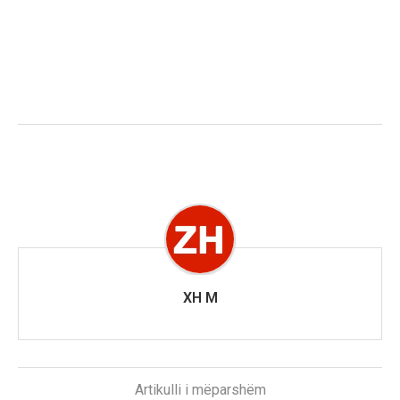
XH M
Artikulli i mëparshëm