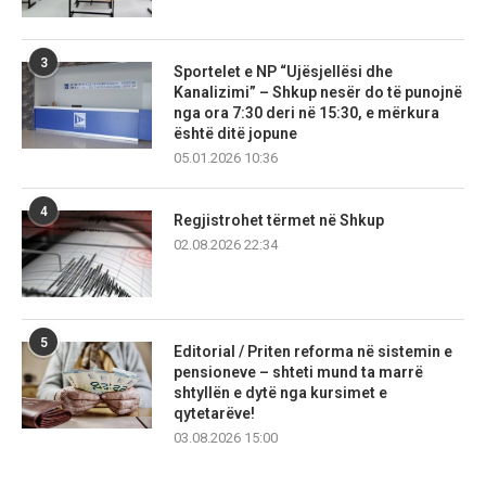
3
Sportelet e NP “Ujësjellësi dhe
Kanalizimi” – Shkup nesër do të punojnë
nga ora 7:30 deri në 15:30, e mërkura
është ditë jopune
05.01.2026 10:36
4
Regjistrohet tërmet në Shkup
02.08.2026 22:34
5
Editorial / Priten reforma në sistemin e
pensioneve – shteti mund ta marrë
shtyllën e dytë nga kursimet e
qytetarëve!
03.08.2026 15:00