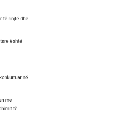
të rinjtë dhe
tare është
konkurruar në
len me
dhimit të