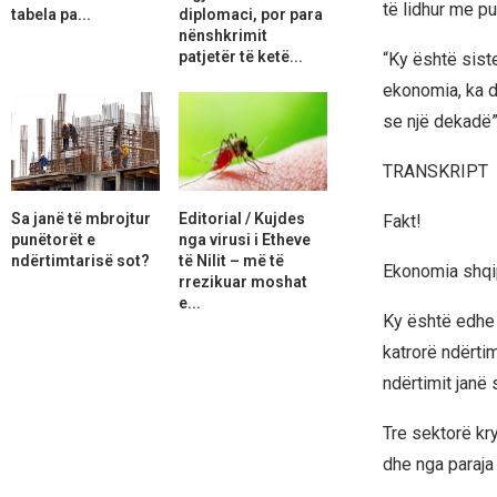
të lidhur me p
tabela pa...
diplomaci, por para
nënshkrimit
patjetër të ketë...
“Ky është sist
ekonomia, ka 
se një dekadë”
TRANSKRIPT
Sa janë të mbrojtur
Editorial / Kujdes
Fakt!
punëtorët e
nga virusi i Etheve
ndërtimtarisë sot?
të Nilit – më të
Ekonomia shqip
rrezikuar moshat
e...
Ky është edhe 
katrorë ndërtim
ndërtimit janë 
Tre sektorë kr
dhe nga paraja