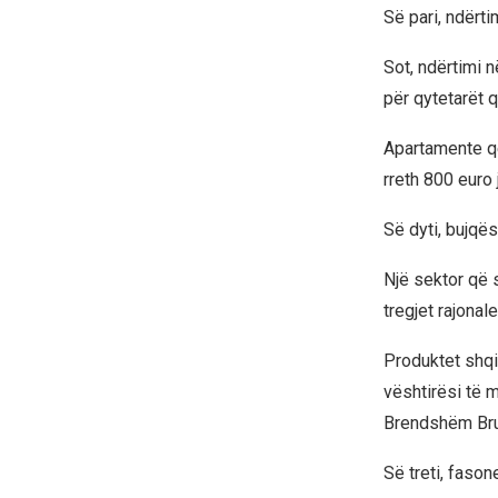
Së pari, ndërtim
Sot, ndërtimi 
për qytetarët 
Apartamente q
rreth 800 euro 
Së dyti, bujqës
Një sektor që 
tregjet rajonal
Produktet shqi
vështirësi të 
Brendshëm Brut
Së treti, fasone