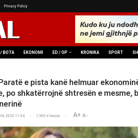
Privacy Policy
/ BOTA
EKONOMI
ED / OP
KRONIKA
SPORT
S
Paratë e pista kanë helmuar ekonomin
e, po shkatërrojnë shtresën e mesme, 
nerinë
A+
A-
.06.2026 11:04
1,960
e lexuar