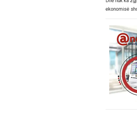
Dhe nuk ka zgji
ekonomisë shq