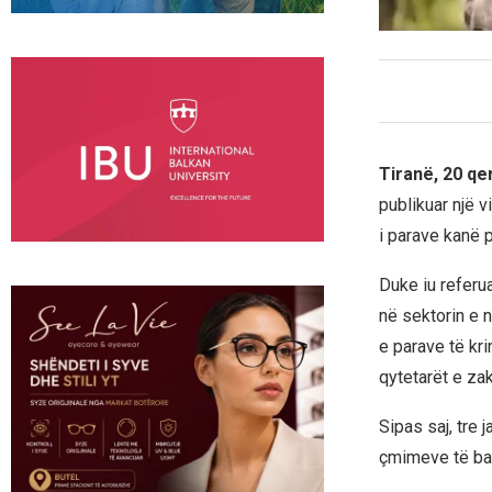
Tiranë, 20 q
publikuar një 
i parave kanë 
Duke iu referu
në sektorin e 
e parave të kri
qytetarët e z
Sipas saj, tre 
çmimeve të ban