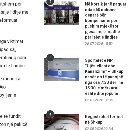
2
ritshëm për
Në korrik janë paguar
mbi 560 milionë
snjë lidhje me
denarë për
deformuar
kompensime për
pushim mjekësor,
pjesa më e madhe
për lejet e lindjes
nga viktimat
28.07.2026 15:52
pas saj,
ëmtuar qindra
3
Sportelet e NP
im të humbur.
“Ujësjellësi dhe
Kanalizimi” – Shkup
nesër do të punojnë
me radhë ka
nga ora 7:30 deri në
Ajo
15:30, e mërkura
është ditë jopune
ylljen e
05.01.2026 10:36
4
 të fundit,
Regjistrohet tërmet
në Shkup
zon një pakicë
02.08.2026 22:34