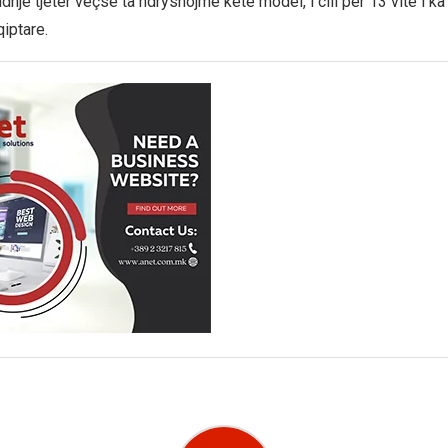
dhje tjetër veçse ta ndryshojmë këtë model, i cili për 13 vite i k
iptare.