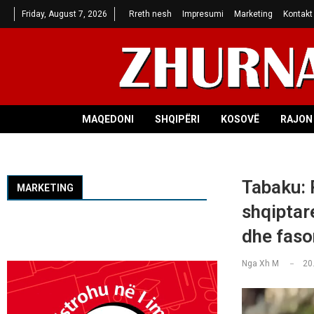
Friday, August 7, 2026
Rreth nesh
Impresumi
Marketing
Kontakt
MAQEDONI
SHQIPËRI
KOSOVË
RAJON 
Tabaku: 
MARKETING
shqiptar
dhe faso
Nga
Xh M
20