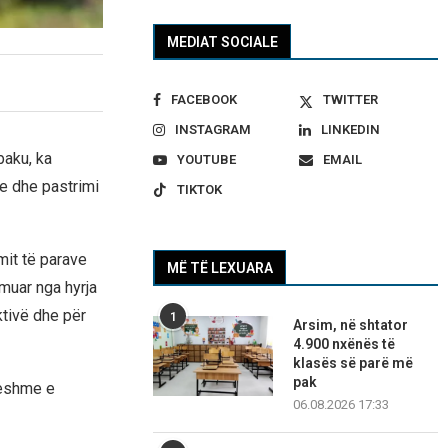
MEDIAT SOCIALE
FACEBOOK
TWITTER
INSTAGRAM
LINKEDIN
baku, ka
YOUTUBE
EMAIL
le dhe pastrimi
TIKTOK
mit të parave
MË TË LEXUARA
muar nga hyrja
ktivë dhe për
1
Arsim, në shtator
4.900 nxënës të
klasës së parë më
pak
lueshme e
06.08.2026 17:33