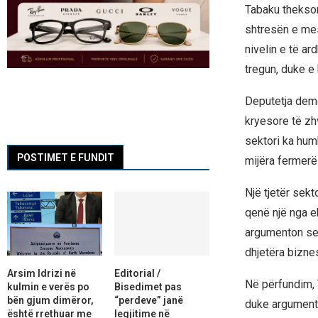
Tabaku thekson 
shtresën e mes
nivelin e të a
tregun, duke e
Deputetja demo
kryesore të zh
sektori ka hum
POSTIMET E FUNDIT
mijëra fermerë
Një tjetër sekt
qenë një nga e
argumenton se 
dhjetëra bizn
Arsim Idrizi në
Editorial /
Në përfundim, 
kulmin e verës po
Bisedimet pas
bën gjum dimëror,
“perdeve” janë
duke argumentu
është rrethuar me
legjitime në