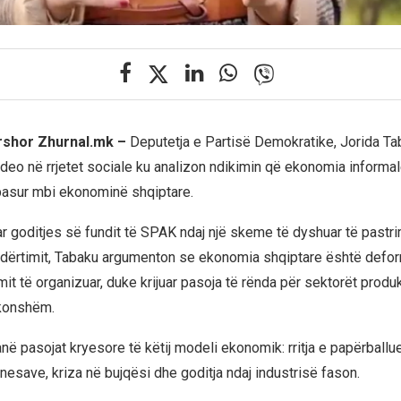
ershor Zhurnal.mk –
Deputetja e Partisë Demokratike, Jorida Ta
video në rrjetet sociale ku analizon ndikimin që ekonomia informa
pasur mbi ekonominë shqiptare.
ar goditjes së fundit të SPAK ndaj një skeme të dyshuar të pastri
ndërtimit, Tabaku argumenton se ekonomia shqiptare është defor
mit të organizuar, duke krijuar pasoja të rënda për sektorët produ
akonshëm.
janë pasojat kryesore të këtij modeli ekonomik: rritja e papërbal
esave, kriza në bujqësi dhe goditja ndaj industrisë fason.