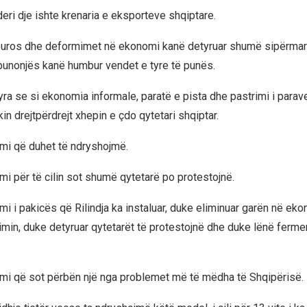
eri dje ishte krenaria e eksporteve shqiptare.
euros dhe deformimet në ekonomi kanë detyruar shumë sipërmarr
punonjës kanë humbur vendet e tyre të punës.
ra se si ekonomia informale, paratë e pista dhe pastrimi i parave 
in drejtpërdrejt xhepin e çdo qytetari shqiptar.
mi që duhet të ndryshojmë.
mi për të cilin sot shumë qytetarë po protestojnë.
mi i pakicës që Rilindja ka instaluar, duke eliminuar garën në ek
min, duke detyruar qytetarët të protestojnë dhe duke lënë ferme
mi që sot përbën një nga problemet më të mëdha të Shqipërisë.