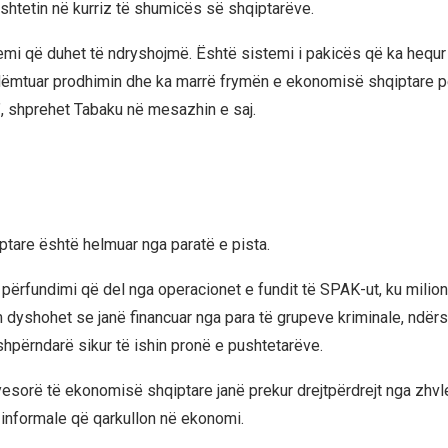
ushtetin në kurriz të shumicës së shqiptarëve.
emi që duhet të ndryshojmë. Është sistemi i pakicës që ka hequr
dëmtuar prodhimin dhe ka marrë frymën e ekonomisë shqiptare 
, shprehet Tabaku në mesazhin e saj.
tare është helmuar nga paratë e pista.
përfundimi që del nga operacionet e fundit të SPAK-ut, ku milio
 dyshohet se janë financuar nga para të grupeve kriminale, ndërsa
shpërndarë sikur të ishin pronë e pushtetarëve.
yesorë të ekonomisë shqiptare janë prekur drejtpërdrejt nga zhvl
 informale që qarkullon në ekonomi.