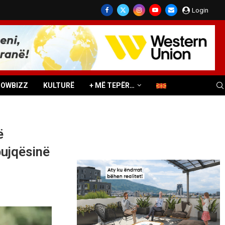
Login
HOWBIZZ
KULTURË
+ MË TEPËR…
ë
bujqësinë