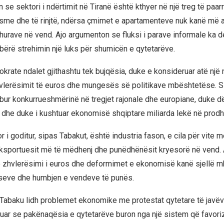
se sektori i ndërtimit në Tiranë është kthyer në një treg të paar
me dhe të rinjtë, ndërsa çmimet e apartamenteve nuk kanë më a
rdhurave në vend. Ajo argumenton se fluksi i parave informale ka 
 bërë strehimin një luks për shumicën e qytetarëve.
krate ndalet gjithashtu tek bujqësia, duke e konsideruar atë një 
vlerësimit të euros dhe mungesës së politikave mbështetëse. Si
bur konkurrueshmërinë në tregjet rajonale dhe europiane, duke d
 dhe duke i kushtuar ekonomisë shqiptare miliarda lekë në prodh
or i goditur, sipas Tabakut, është industria fason, e cila për vite 
ksportuesit më të mëdhenj dhe punëdhënësit kryesorë në vend. 
zhvlerësimi i euros dhe deformimet e ekonomisë kanë sjellë mb
eseve dhe humbjen e vendeve të punës.
Tabaku lidh problemet ekonomike me protestat qytetare të javëve
ar se pakënaqësia e qytetarëve buron nga një sistem që favori