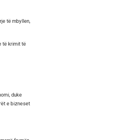
je të mbyllen,
të krimit të
onomi, duke
rët e bizneset