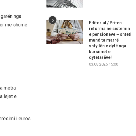
 garën nga
5
Editorial / Priten
për më shumë
reforma në sistemin
e pensioneve – shteti
mund ta marrë
shtyllën e dytë nga
kursimet e
qytetarëve!
03.08.2026 15:00
na metra
 lejet e
erësimi i euros