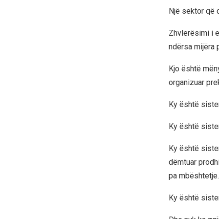
Një sektor që d
Zhvlerësimi i 
ndërsa mijëra 
Kjo është mëny
organizuar prek
Ky është siste
Ky është siste
Ky është siste
dëmtuar prodhi
pa mbështetje.
Ky është siste