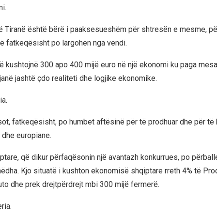
i.
në Tiranë është bërë i paaksesueshëm për shtresën e mesme, për 
që fatkeqësisht po largohen nga vendi.
ë kushtojnë 300 apo 400 mijë euro në një ekonomi ku paga mesa
janë jashtë çdo realiteti dhe logjike ekonomike.
ia.
sot, fatkeqësisht, po humbet aftësinë për të prodhuar dhe për të 
e dhe europiane.
ptare, që dikur përfaqësonin një avantazh konkurrues, po përbal
mëdha. Kjo situatë i kushton ekonomisë shqiptare rreth 4% të Pro
o dhe prek drejtpërdrejt mbi 300 mijë fermerë.
ria.