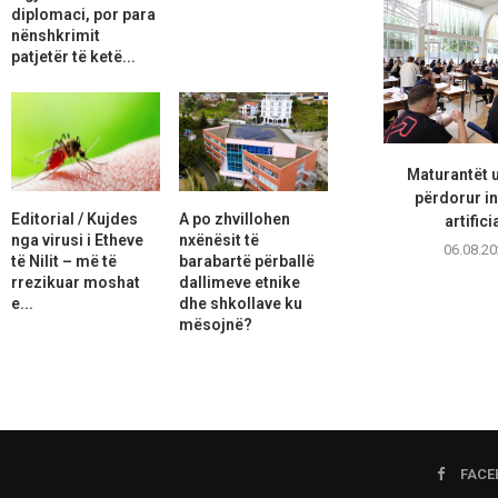
diplomaci, por para
nënshkrimit
patjetër të ketë...
Maturantët 
përdorur in
Editorial / Kujdes
A po zhvillohen
artifici
nga virusi i Etheve
nxënësit të
06.08.20
të Nilit – më të
barabartë përballë
rrezikuar moshat
dallimeve etnike
e...
dhe shkollave ku
mësojnë?
FACE