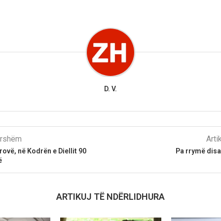
D. V.
parshëm
Arti
rovë, në Kodrën e Diellit 90
Pa rrymë disa
ë
ARTIKUJ TË NDËRLIDHURA