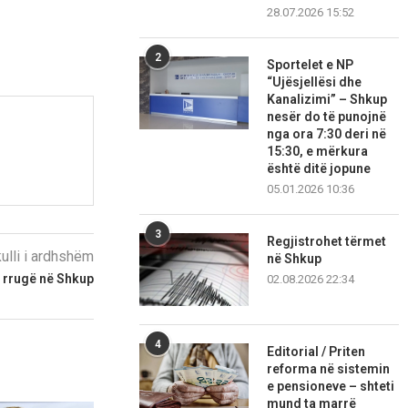
28.07.2026 15:52
2
Sportelet e NP
“Ujësjellësi dhe
Kanalizimi” – Shkup
nesër do të punojnë
nga ora 7:30 deri në
15:30, e mërkura
është ditë jopune
05.01.2026 10:36
3
Regjistrohet tërmet
kulli i ardhshëm
në Shkup
 rrugë në Shkup
02.08.2026 22:34
4
Editorial / Priten
reforma në sistemin
e pensioneve – shteti
mund ta marrë