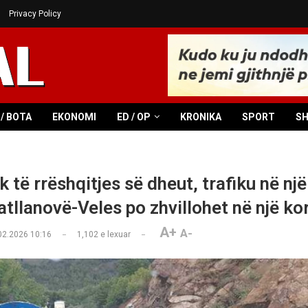
Privacy Policy
/ BOTA
EKONOMI
ED / OP
KRONIKA
SPORT
S
 të rrëshqitjes së dheut, trafiku në një
tllanovë-Veles po zhvillohet në një kor
A+
A-
02.2026 10:16
1,102
e lexuar