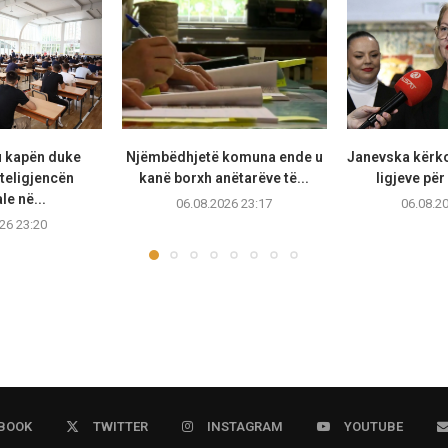
u kapën duke
Njëmbëdhjetë komuna ende u
Janevska kërko
teligjencën
kanë borxh anëtarëve të...
ligjeve për
ale në...
06.08.2026 23:17
06.08.2
26 23:20
BOOK
TWITTER
INSTAGRAM
YOUTUBE