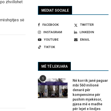
 po zhvillohet
MEDIAT SOCIALE
rrëshqitjes së
FACEBOOK
TWITTER
INSTAGRAM
LINKEDIN
YOUTUBE
EMAIL
TIKTOK
MË TË LEXUARA
1
Në korrik janë paguar
mbi 560 milionë
denarë për
kompensime për
pushim mjekësor,
pjesa më e madhe
për lejet e lindjes