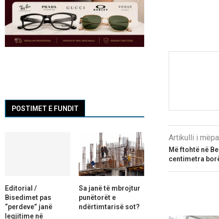
POSTIMET E FUNDIT
Artikulli i më
Më ftohtë në Be
centimetra bor
Editorial /
Sa janë të mbrojtur
Bisedimet pas
punëtorët e
“perdeve” janë
ndërtimtarisë sot?
legjitime në