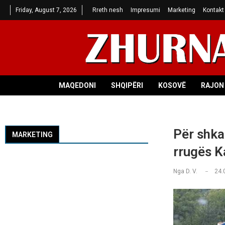
Friday, August 7, 2026
Rreth nesh
Impresumi
Marketing
Kontakt
MAQEDONI
SHQIPËRI
KOSOVË
RAJON 
Për shkak
MARKETING
rrugës Ka
Nga
D. V.
24.