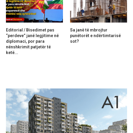
Editorial / Bisedimet pas
Sa janë të mbrojtur
“perdeve” janë legjitime në
punëtorët e ndërtimtarisë
diplomaci, por para
sot?
nënshkrimit patjetër të
ketë...