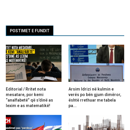
POSTIMET E FUNDIT
Editorial / Rritet nota
Arsim Idrizi në kulmin e
mesatare, por kemi
verës po bën gjum dimëror,
“analfabetë” që s’dinë as
është rrethuar me tabela
lexim e as matematikë!
pa...