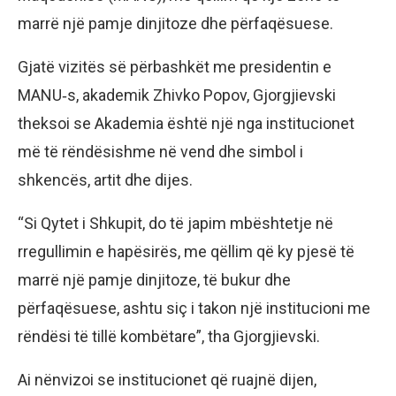
marrë një pamje dinjitoze dhe përfaqësuese.
Gjatë vizitës së përbashkët me presidentin e
MANU‑s, akademik Zhivko Popov, Gjorgjievski
theksoi se Akademia është një nga institucionet
më të rëndësishme në vend dhe simbol i
shkencës, artit dhe dijes.
“Si Qytet i Shkupit, do të japim mbështetje në
rregullimin e hapësirës, me qëllim që ky pjesë të
marrë një pamje dinjitoze, të bukur dhe
përfaqësuese, ashtu siç i takon një institucioni me
rëndësi të tillë kombëtare”, tha Gjorgjievski.
Ai nënvizoi se institucionet që ruajnë dijen,