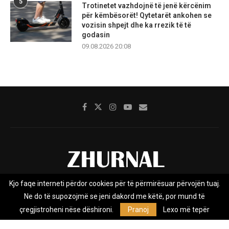
5
Trotinetet vazhdojnë të jenë kërcënim
për këmbësorët! Qytetarët ankohen se
vozisin shpejt dhe ka rrezik të të
godasin
09.08.2026 20:08
Kjo faqe interneti përdor cookies për të përmirësuar përvojën tuaj.
Rreth nesh
Impresumi
Marketing
Kontakt
Ne do të supozojmë se jeni dakord me këtë, por mund të
Privacy Policy
çregjistroheni nëse dëshironi.
Pranoj
Lexo më tepër
Zhurnal.mk është Agjenci e Lajmeve e pavarur, e themeluar në vitin