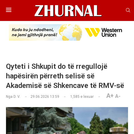
Qyteti i Shkupit do të rregullojë
hapësirën përreth selisë së
Akademisë së Shkencave të RMV-së
A+
A-
Nga
D. V.
29.06.2026 13:59
1,585
e lexuar