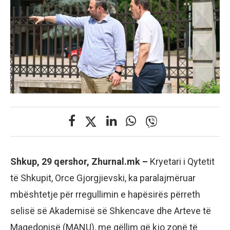
Shkup, 29 qershor, Zhurnal.mk –
Kryetari i Qytetit
të Shkupit, Orce Gjorgjievski, ka paralajmëruar
mbështetje për rregullimin e hapësirës përreth
selisë së Akademisë së Shkencave dhe Arteve të
Maqedonisë (MANU), me qëllim që kjo zonë të