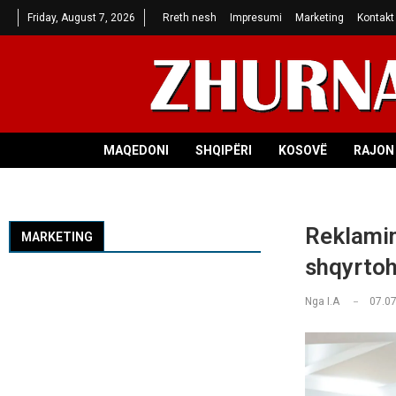
Friday, August 7, 2026
Rreth nesh
Impresumi
Marketing
Kontakt
MAQEDONI
SHQIPËRI
KOSOVË
RAJON 
Reklamim
MARKETING
shqyrtoh
Nga
I.A
07.07