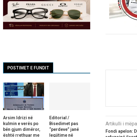
POSTIMET E FUNDIT
Arsim Idrizi në
Editorial /
Artikulli i më
kulmin e verës po
Bisedimet pas
bën gjum dimëror,
“perdeve” janë
Fondi apelon: 
është rrethuar me
legjitime në
refuzojnë ilaçe