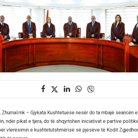
k, Zhurnal.mk – Gjykata Kushtetuese nesër do ta mbajë seancën e 
ën, ndër pikat e tjera, do të shqyrtohen iniciativat e partive politi
ër vlerësimin e kushtetutshmërisë së pjesëve të Kodit Zgjedho