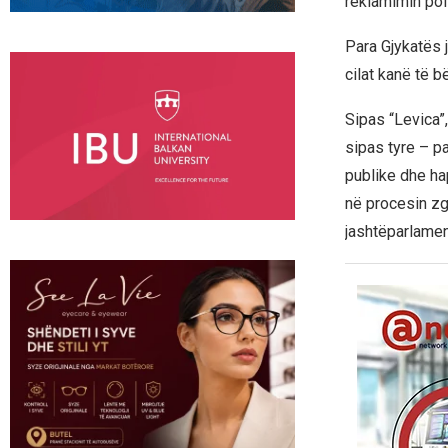
reklamimin poli
Para Gjykatës 
cilat kanë të 
Sipas “Levica”,
sipas tyre – p
publike dhe ha
në procesin zg
jashtëparlamen