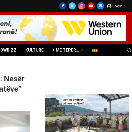
Login
HOWBIZZ
KULTURË
+ MË TEPËR…
: Nesër
atëve”