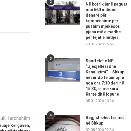
2
Në korrik janë paguar
mbi 560 milionë
denarë për
kompensime për
pushim mjekësor,
pjesa më e madhe
për lejet e lindjes
28.07.2026 15:52
3
Sportelet e NP
“Ujësjellësi dhe
Kanalizimi” – Shkup
nesër do të punojnë
nga ora 7:30 deri në
15:30, e mërkura
është ditë jopune
05.01.2026 10:36
4
Regjistrohet tërmet
kulli i ardhshëm
në Shkup
ruaje Kërçovën,
02.08.2026 22:34
duke përjashtuar