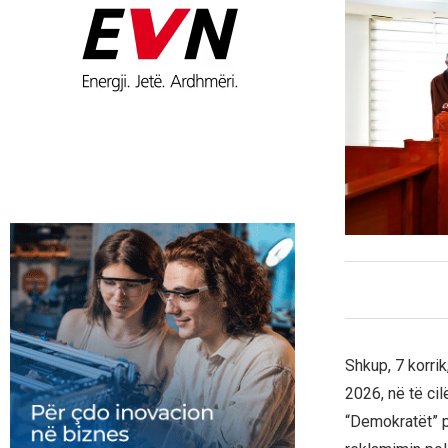
Shkup, 7 korri
2026, në të cil
“Demokratët” p