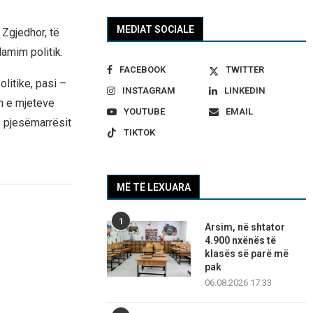
MEDIAT SOCIALE
 Zgjedhor, të
amim politik.
FACEBOOK
TWITTER
olitike, pasi –
INSTAGRAM
LINKEDIN
n e mjeteve
YOUTUBE
EMAIL
ë pjesëmarrësit
TIKTOK
MË TË LEXUARA
1
Arsim, në shtator
4.900 nxënës të
klasës së parë më
pak
06.08.2026 17:33