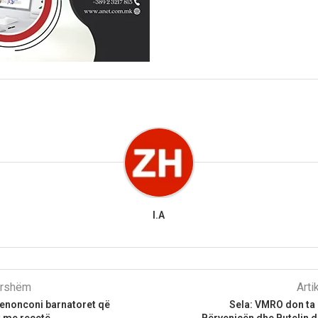
I.A
parshëm
Arti
Denonconi barnatoret që
Sela: VMRO don ta 
t me recetë
Bërvenicën dhe Butelin 