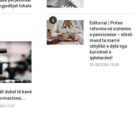
zgjedhjet lokale
5
Editorial / Priten
reforma në sistemin
e pensioneve – shteti
mund ta marrë
shtyllën e dytë nga
kursimet e
qytetarëve!
03.08.2026 15:00
t duhet të kenë
Shterjova: Mickoski,
MSH: Ilaçi “Fo
ormacione,...
Klekovski, Toshkovski duhet
pagesë sh
të japin përgjegjësi...
026 11:37
07.08.2
07.08.2026 11:23