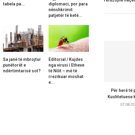
tabela pa...
diplomaci, por para
nënshkrimit
patjetër të ketë...
Sa janë të mbrojtur
Editorial / Kujdes
punëtorët e
nga virusi i Etheve
ndërtimtarisë sot?
të Nilit – më të
rrezikuar moshat
e...
Për herë të 
Kushtetuese k
07.08.20