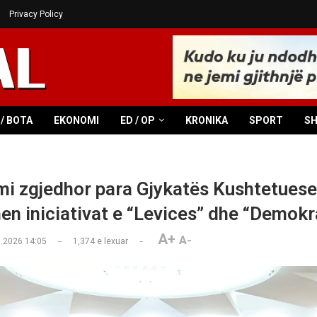
Privacy Policy
/ BOTA
EKONOMI
ED / OP
KRONIKA
SPORT
S
i zgjedhor para Gjykatës Kushtetuese
en iniciativat e “Levices” dhe “Demokr
A+
A-
.2026 14:05
1,374
e lexuar