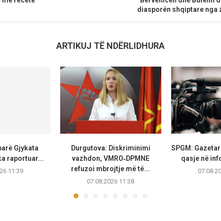
diasporën shqiptare nga 
ARTIKUJ TË NDËRLIDHURA
parë Gjykata
Durgutova: Diskriminimi
SPGM: Gazetarë
a raportuar...
vazhdon, VMRO‑DPMNE
qasje në inf
refuzoi mbrojtje më të...
26 11:39
07.08.2
07.08.2026 11:38