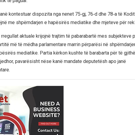
tik të paguar.
janë kontestuar dispozita nga nenet 75‑gj, 76‑d dhe 78‑a të Kodit
bëjnë me shpërndarjen e hapësirës mediatike dhe mjeteve për rekl
 rregullat aktuale krijojnë trajtim të pabarabartë mes subjekteve p
artitë më të mëdha parlamentare marrin përparësi në shpërndarje
pësirës mediatike. Partia kërkon kushte të barabarta për të gjith
jedhor, pavarësisht nëse kanë mandate deputetësh apo janë
tare.