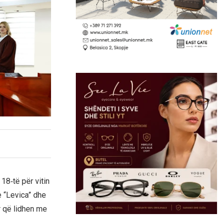
18‑të për vitin
ke “Levica” dhe
r që lidhen me