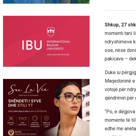
Shkup, 27 sh
momenti tani l
ndryshimeve ku
ose, nëse doni,
pakicave – dek
Duke iu përgjig
Maqedoninë e V
votojë për ndr
qëndrimin për 
“Po, e dëgjova
momente të til
edhe me anëtar