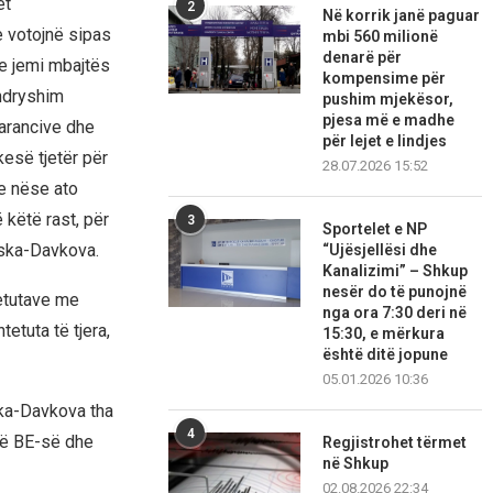
et
2
Në korrik janë paguar
e votojnë sipas
mbi 560 milionë
denarë për
ne jemi mbajtës
kompensime për
 ndryshim
pushim mjekësor,
pjesa më e madhe
arancive dhe
për lejet e lindjes
esë tjetër për
28.07.2026 15:52
e nëse ato
 këtë rast, për
3
Sportelet e NP
ovska-Davkova.
“Ujësjellësi dhe
Kanalizimi” – Shkup
nesër do të punojnë
tetutave me
nga ora 7:30 deri në
etuta të tjera,
15:30, e mërkura
është ditë jopune
05.01.2026 10:36
ska-Davkova tha
4
të BE-së dhe
Regjistrohet tërmet
në Shkup
02.08.2026 22:34