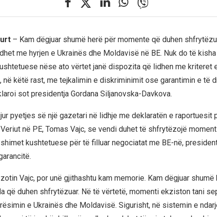
kurt
– Kam dëgjuar shumë herë për momente që duhen shfrytëzua
idhet me hyrjen e Ukrainës dhe Moldavisë në BE. Nuk do të kisha
shtetuese nëse ato vërtet janë dispozita që lidhen me kritere
 në këtë rast, me tejkalimin e diskriminimit ose garantimin e të d
laroi sot presidentja Gordana Siljanovska-Davkova.
jur pyetjes së një gazetari në lidhje me deklaratën e raportuesit 
eriut në PE, Tomas Vajc, se vendi duhet të shfrytëzojë moment
yshimet kushtetuese për të filluar negociatat me BE-në, president
garancitë.
 zotin Vajc, por unë gjithashtu kam memorie. Kam dëgjuar shumë 
la që duhen shfrytëzuar. Në të vërtetë, momenti ekziston tani se
ësimin e Ukrainës dhe Moldavisë. Sigurisht, në sistemin e ndar