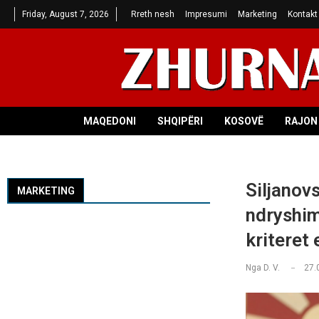
Friday, August 7, 2026
Rreth nesh
Impresumi
Marketing
Kontakt
MAQEDONI
SHQIPËRI
KOSOVË
RAJON 
Siljanov
MARKETING
ndryshim
kriteret
Nga
D. V.
27.