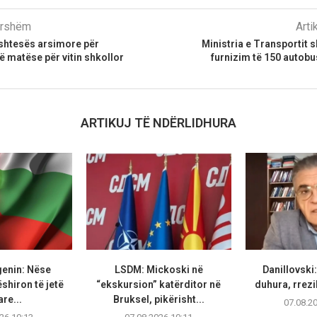
parshëm
Arti
 shtesës arsimore për
Ministria e Transportit sh
ë matëse për vitin shkollor
furnizim të 150 autob
ARTIKUJ TË NDËRLIDHURA
genin: Nëse
LSDM: Mickoski në
Danillovski
hiron të jetë
“ekskursion” katërditor në
duhura, rrezi
re...
Bruksel, pikërisht...
07.08.2