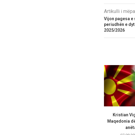
Artikulli i më
Vijon pagesa e
periudhën e dyt
2025/2026
Kristian Vi
Maqedonia dës
anëta