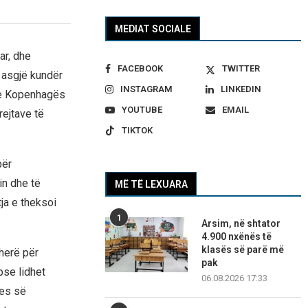
MEDIAT SOCIALE
r, dhe
FACEBOOK
TWITTER
 asgjë kundër
INSTAGRAM
LINKEDIN
t e Kopenhagës
YOUTUBE
EMAIL
rejtave të
TIKTOK
për
in dhe të
MË TË LEXUARA
ja e theksoi
1
Arsim, në shtator
4.900 nxënës të
klasës së parë më
herë për
pak
pse lidhet
06.08.2026 17:33
jes së