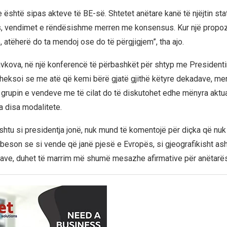
e është sipas akteve të BE-së. Shtetet anëtare kanë të njëjtin sta
s, vendimet e rëndësishme merren me konsensus. Kur një propozim
, atëherë do ta mendoj ose do të përgjigjem”, tha ajo.
vkova, në një konferencë të përbashkët për shtyp me Presidenti
theksoi se me atë që kemi bërë gjatë gjithë këtyre dekadave, me
 grupin e vendeve me të cilat do të diskutohet edhe mënyra aktua
 disa modalitete.
ashtu si presidentja jonë, nuk mund të komentojë për diçka që nuk 
eson se si vende që janë pjesë e Evropës, si gjeografikisht as
rave, duhet të marrim më shumë mesazhe afirmative për anëtarës