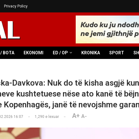
Privacy Policy
/ BOTA
EKONOMI
ED / OP
KRONIKA
SPORT
S
ska-Davkova: Nuk do të kisha asgjë ku
eve kushtetuese nëse ato kanë të bëj
 e Kopenhagës, janë të nevojshme garan
A+
A-
02.2026 16:07
1,290
e lexuar