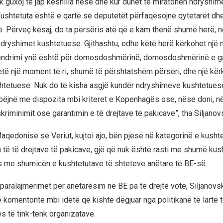
k guxoj të jap këshilla nëse dhe kur duhet të miratohen ndryshim
ushtetuta është e qartë se deputetët përfaqësojnë qytetarët dh
re. Përveç kësaj, do ta përsëris atë që e kam thënë shumë herë, 
dryshimet kushtetuese. Gjithashtu, edhe këtë herë kërkohet një
ëndrimi ynë është për domosdoshmërinë, domosdoshmërinë e g
etë një moment të ri, shumë të përshtatshëm përsëri, dhe një kërk
htetuese. Nuk do të kisha asgjë kundër ndryshimeve kushtetues
 bëjnë me dispozita mbi kriteret e Kopenhagës ose, nëse doni, në
skriminimit ose garantimin e të drejtave të pakicave”, tha Siljan
aqedonisë së Veriut, kujtoi ajo, bën pjesë në kategorinë e kush
a të të drejtave të pakicave, gjë që nuk është rasti me shumë kusht
 me shumicën e kushtetutave të shteteve anëtare të BE-së.
 paralajmërimet për anëtarësim në BE pa të drejtë vote, Siljanov
 komentonte mbi idetë që kishte dëgjuar nga politikanë të lartë 
 të tink-tenk organizatave.