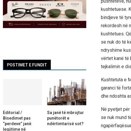
pushteteve, nu
kushtetuese. K
bindjeve të ty
rekordesh në n
kushtetues. Q
se nuk do të k
ndryshime kus
vërtet kanë të
POSTIMET E FUNDIT
tejkalimin e di
Kushtetuta e M
garanci të fort
dhe ndoshta as
Në pyetjet për
Editorial /
Sa janë të mbrojtur
se nuk mund të
Bisedimet pas
punëtorët e
“perdeve” janë
ndërtimtarisë sot?
ngapërfaqësues
legjitime në