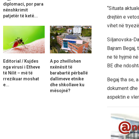
diplomaci, por para
“Situata aktual
nënshkrimit
patjetër të ketë...
drejtën e veto
vihet në tryezë
Siljanovska-Da
Bajram Begaj, 
ne të hyjmë në
Editorial / Kujdes
A po zhvillohen
BE dhe ndoshta
nga virusi i Etheve
nxënësit të
të Nilit – më të
barabartë përballë
rrezikuar moshat
dallimeve etnike
Begaj tha se, 
e...
dhe shkollave ku
dokument dhe b
mësojnë?
aspektin e vle