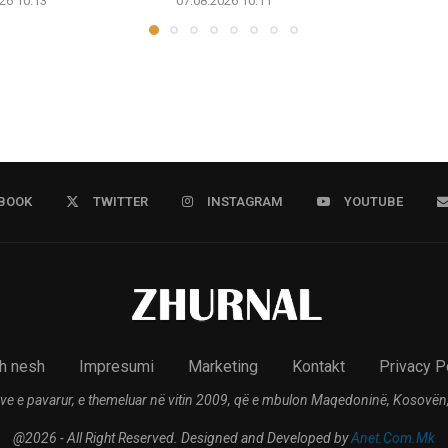
26 10:13
07.08.2026 10:11
BOOK
TWITTER
INSTAGRAM
YOUTUBE
h nesh
Impresumi
Marketing
Kontakt
Privacy P
ve e pavarur, e themeluar në vitin 2009, që e mbulon Maqedoninë, Kosovën,
@2026 - All Right Reserved. Designed and Developed by
Anet.Com.Mk