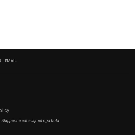
EMAIL
olicy
 Shqipërinë edhe lajmet nga bota.