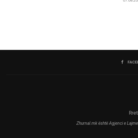
07.08.20
FACE
Rret
Zhurnal.mk është Agjenci e Lajme