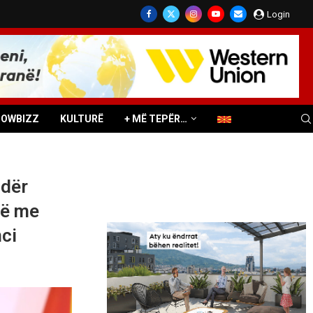
Login
HOWBIZZ
KULTURË
+ MË TEPËR…
ndër
në me
ci