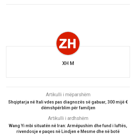
XH M
Artikulli i mëparshëm
Shqiptarja në Itali vdes pas diagnozës së gabuar, 300 mijë €
dëmshpërblim për familjen
Artikulli i ardhshëm
Wang Yi mbi situatën në Iran: Armëpushim dhe fund i luftës,
rivendosje e paqes në Lindjen e Mesme dhe në botë