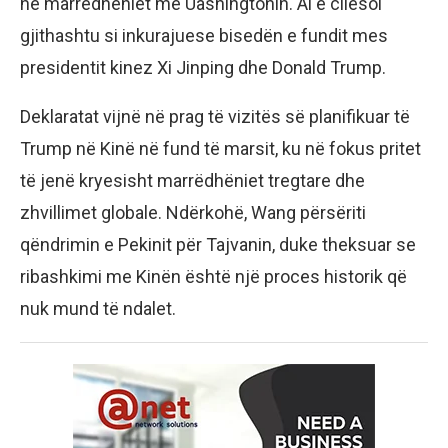
në marrëdhëniet me Uashingtonin. Ai e cilësoi
gjithashtu si inkurajuese bisedën e fundit mes
presidentit kinez Xi Jinping dhe Donald Trump.
Deklaratat vijnë në prag të vizitës së planifikuar të
Trump në Kinë në fund të marsit, ku në fokus pritet
të jenë kryesisht marrëdhëniet tregtare dhe
zhvillimet globale. Ndërkohë, Wang përsëriti
qëndrimin e Pekinit për Tajvanin, duke theksuar se
ribashkimi me Kinën është një proces historik që
nuk mund të ndalet.