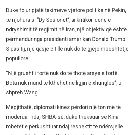
Duke folur gjatë takimeve vjetore politike në Pekin,
të njohura si “Dy Sesionet”, ai kritikoi idenë e
ndryshimit të regjimit në Iran, një objektiv që është
përmendur nga presidenti amerikan Donald Trump.
Sipas tij, një qasje e tillë nuk do të gjejë mbështetje
popullore.
“Një grusht i fortë nuk do të thotë arsye e fortë.
Bota nuk mund të kthehet në ligjin e xhunglës”, u
shpreh Wang.
Megjithatë, diplomati kinez përdori një ton më të
moderuar ndaj SHBA-së, duke theksuar se Kina
mbetet e përkushtuar ndaj respektit të ndërsjellë