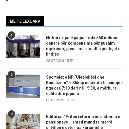
MË TË LEXUARA
1
Në korrik janë paguar mbi 560 milionë
denarë për kompensime për pushim
mjekësor, pjesa më e madhe për lejet e
lindjes
28.07.2026 15:52
2
Sportelet e NP “Ujësjellësi dhe
Kanalizimi” – Shkup nesër do të punojnë
nga ora 7:30 deri në 15:30, e mërkura
është ditë jopune
05.01.2026 10:36
3
Editorial / Priten reforma në sistemin e
pensioneve – shteti mund ta marrë
shtyllën e dytë nga kursimet e