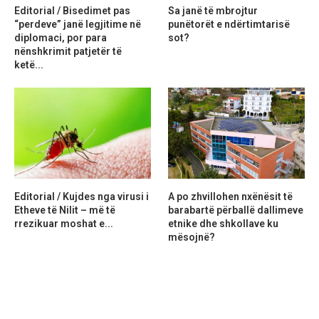
Editorial / Bisedimet pas
Sa janë të mbrojtur
“perdeve” janë legjitime në
punëtorët e ndërtimtarisë
diplomaci, por para
sot?
nënshkrimit patjetër të
ketë...
Editorial / Kujdes nga virusi i
A po zhvillohen nxënësit të
Etheve të Nilit – më të
barabartë përballë dallimeve
rrezikuar moshat e...
etnike dhe shkollave ku
mësojnë?