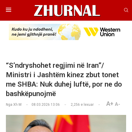
“S’ndryshohet regjimi në Iran”/
Ministri i Jashtëm kinez zbut tonet
me SHBA: Nuk duhej luftë, por ne do
bashkëpunojmë
A+
A-
Nga
Xh M
08.03.2026 13:06
2,256
e lexuar