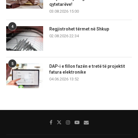
qytetarëve!
03.08.2026 15:00
4
Regjistrohet tërmet në Shkup
02.08.2026 22:34
5
DAP-i e fillon fazën e tretë të projektit
fatura elektronike
04.06.2026 13:52