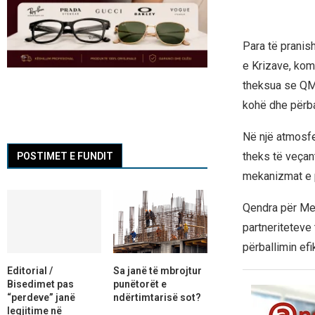
Para të prani
e Krizave, kom
theksua se QMK
kohë dhe përbal
Në një atmosf
theks të veçan
POSTIMET E FUNDIT
mekanizmat e p
Qendra për Men
partneriteteve
përballimin efi
Editorial /
Sa janë të mbrojtur
Bisedimet pas
punëtorët e
“perdeve” janë
ndërtimtarisë sot?
legjitime në