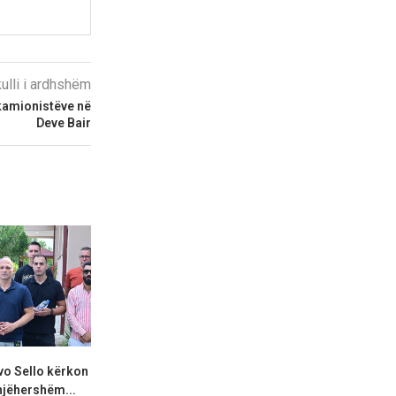
kulli i ardhshëm
 kamionistëve në
Deve Bair
vo Sello kërkon
Bilall Kasami: Transparenca
Levica: Mick
njëhershëm...
dhe llogaridhënia mbeten
Maqedoninë