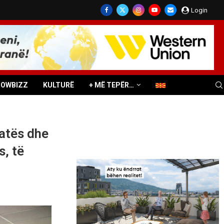
Login
HOWBIZZ
KULTURË
+ MË TEPËR…
atës dhe
s, të