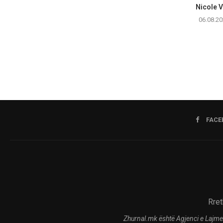
Nicole V
06.08.20
FACE
Rret
Zhurnal.mk është Agjenci e Lajme