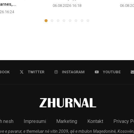
arnes,...
06.08.2026 16:18
06.08.2
26 16:24
BOOK
TWITTER
INSTAGRAM
YOUTUBE
h nesh
Impresumi
Marketing
Kontakt
Privacy P
ve e pavarur, e themeluar në vitin 2009, që e mbulon Maqedoninë, Kosovën,