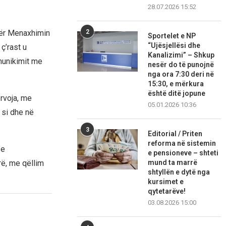
28.07.2026 15:52
2
për Menaxhimin
Sportelet e NP
“Ujësjellësi dhe
ç’rast u
Kanalizimi” – Shkup
munikimit me
nesër do të punojnë
nga ora 7:30 deri në
15:30, e mërkura
është ditë jopune
rvoja, me
05.01.2026 10:36
 si dhe në
3
Editorial / Priten
reforma në sistemin
 e
e pensioneve – shteti
rë, me qëllim
mund ta marrë
shtyllën e dytë nga
kursimet e
qytetarëve!
03.08.2026 15:00