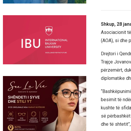
Shkup, 28 jan
Asociacionit t
(AOA), si dhe 
Drejtori i Qen
Trajçe Jovanov
përzemërt, du
diplomatike dh
“Bashkëpunimi 
besimit të ndë
kushte të sfid
së përbashkët 
dhe të shtetit”,