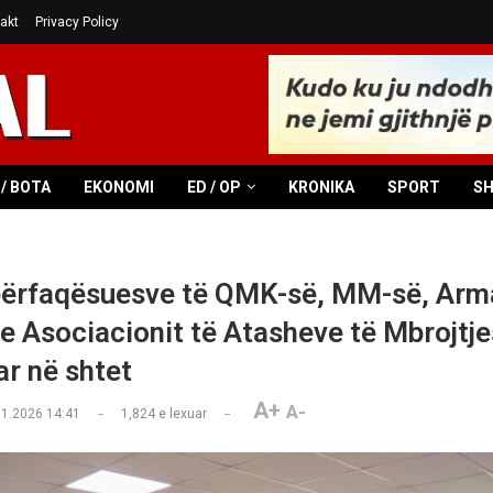
akt
Privacy Policy
/ BOTA
EKONOMI
ED / OP
KRONIKA
SPORT
S
përfaqësuesve të QMK-së, MM-së, Arm
e Asociacionit të Atasheve të Mbrojtje
ar në shtet
A+
A-
01.2026 14:41
1,824
e lexuar