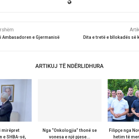
parshëm
Arti
oi Ambasadoren e Gjermanisë
Dita e tretë e bllokadës së
ARTIKUJ TË NDËRLIDHURA
i mirëpret
Nga “Onkologjia” thonë se
Filipçe nga No
 e SHBA-së,
vonesa e një pjese...
hetim të me