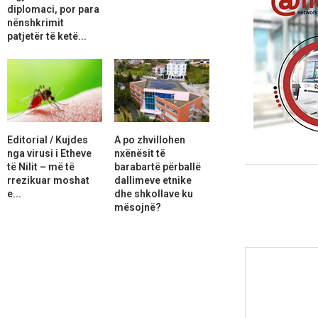
diplomaci, por para
nënshkrimit
patjetër të ketë...
Editorial / Kujdes
A po zhvillohen
nga virusi i Etheve
nxënësit të
të Nilit – më të
barabartë përballë
rrezikuar moshat
dallimeve etnike
e...
dhe shkollave ku
mësojnë?