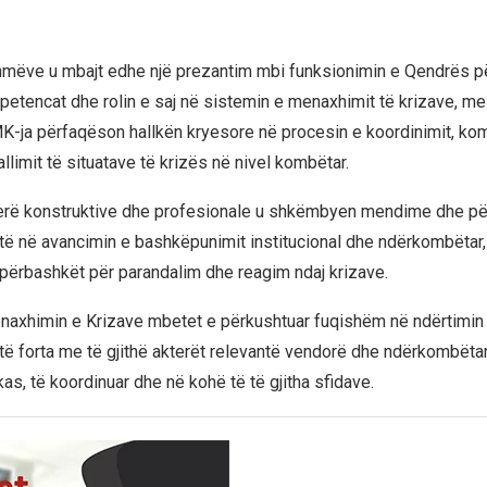
shmëve u mbajt edhe një prezantim mbi funksionimin e Qendrës 
petencat dhe rolin e saj në sistemin e menaxhimit të krizave, me 
-ja përfaqëson hallkën kryesore në procesin e koordinimit, ko
limit të situatave të krizës në nivel kombëtar.
erë konstruktive dhe profesionale u shkëmbyen mendime dhe pë
të në avancimin e bashkëpunimit institucional dhe ndërkombëtar,
ërbashkët për parandalim dhe reagim ndaj krizave.
axhimin e Krizave mbetet e përkushtuar fuqishëm në ndërtimin
 të forta me të gjithë akterët relevantë vendorë dhe ndërkombëta
kas, të koordinuar dhe në kohë të të gjitha sfidave.