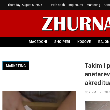
Thursday, August 6, 2026
Rreth nesh
Impresumi
Marketing
Kont
MAQEDONI
SHQIPËRI
KOSOVË
RAJON 
Takim i 
MARKETING
anëtarëv
akreditu
Nga
B.M
28.