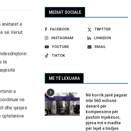
MEDIAT SOCIALE
 anëtarët e
FACEBOOK
TWITTER
ë së Veriut
INSTAGRAM
LINKEDIN
YOUTUBE
EMAIL
ndësdrejtorin
TIKTOK
e të
aqësitë
MË TË LEXUARA
rtimin e
1
Në korrik janë paguar
oordinuar në
mbi 560 milionë
denarë për
it dhe qasjes
kompensime për
e qytetarëve
pushim mjekësor,
pjesa më e madhe
për lejet e lindjes