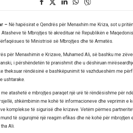
ar –
Në hapësirat e Qendrës për Menaxhim me Kriza, sot u pritën
ë Atasheve të Mbrojtjes të akredituar në Republikën e Maqedonis
përfaqësues të Ministrisë së Mbrojtjes dhe të Armatës.
drës për Menaxhimin e Krizave, Muhamed Ali, së bashku me zëve
anski, i përshëndetën të pranishmit dhe u dëshiruan mirëseardhj
ke theksuar rëndësinë e bashkëpunimit të vazhdueshëm me përf
e ushtarake.
me atashetë e mbrojtjes paraqet një urë të rëndësishme për ndë
rsjellë, shkëmbimin me kohë të informacioneve dhe veprimin e k
ave komplekse të sigurisë dhe krizave. Vetëm përmes partneritet
mund të sigurojmë një reagim efikas dhe në kohë për mbrojtjen 
 tha Ali.