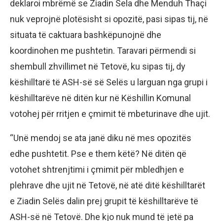
deklaroi mbrëmë se Ziadin Sela dhe Menduh Thaçi
nuk veprojnë plotësisht si opozitë, pasi sipas tij, në
situata të caktuara bashkëpunojnë dhe
koordinohen me pushtetin. Taravari përmendi si
shembull zhvillimet në Tetovë, ku sipas tij, dy
këshilltarë të ASH-së së Selës u larguan nga grupi i
këshilltarëve në ditën kur në Këshillin Komunal
votohej për rritjen e çmimit të mbeturinave dhe ujit.
“Unë mendoj se ata janë diku në mes opozitës
edhe pushtetit. Pse e them këtë? Në ditën që
votohet shtrenjtimi i çmimit për mbledhjen e
plehrave dhe ujit në Tetovë, në atë ditë këshilltarët
e Ziadin Selës dalin prej grupit të këshilltarëve të
ASH-së në Tetovë. Dhe kjo nuk mund të jetë pa