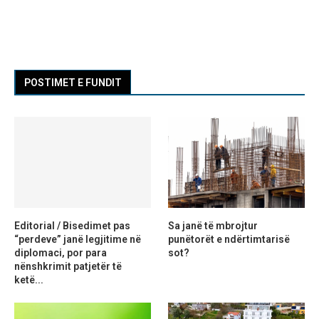
POSTIMET E FUNDIT
Editorial / Bisedimet pas
Sa janë të mbrojtur
“perdeve” janë legjitime në
punëtorët e ndërtimtarisë
diplomaci, por para
sot?
nënshkrimit patjetër të
ketë...