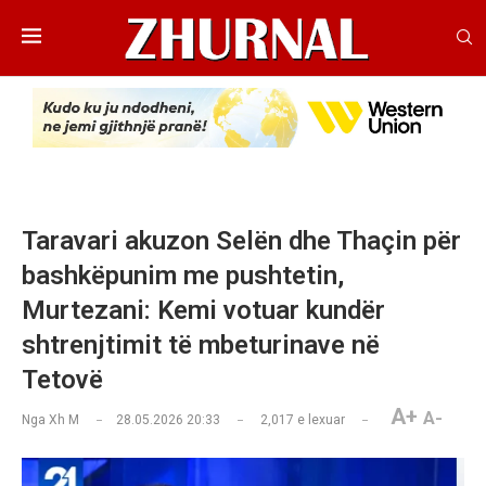
Taravari akuzon Selën dhe Thaçin për
bashkëpunim me pushtetin,
Murtezani: Kemi votuar kundër
shtrenjtimit të mbeturinave në
Tetovë
A+
A-
Nga
Xh M
28.05.2026 20:33
2,017
e lexuar