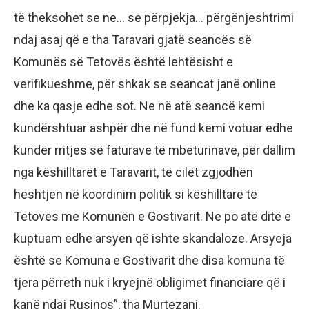
të theksohet se ne… se përpjekja… përgënjeshtrimi
ndaj asaj që e tha Taravari gjatë seancës së
Komunës së Tetovës është lehtësisht e
verifikueshme, për shkak se seancat janë online
dhe ka qasje edhe sot. Ne në atë seancë kemi
kundërshtuar ashpër dhe në fund kemi votuar edhe
kundër rritjes së faturave të mbeturinave, për dallim
nga këshilltarët e Taravarit, të cilët zgjodhën
heshtjen në koordinim politik si këshilltarë të
Tetovës me Komunën e Gostivarit. Ne po atë ditë e
kuptuam edhe arsyen që ishte skandaloze. Arsyeja
është se Komuna e Gostivarit dhe disa komuna të
tjera përreth nuk i kryejnë obligimet financiare që i
kanë ndaj Rusinos”, tha Murtezani.