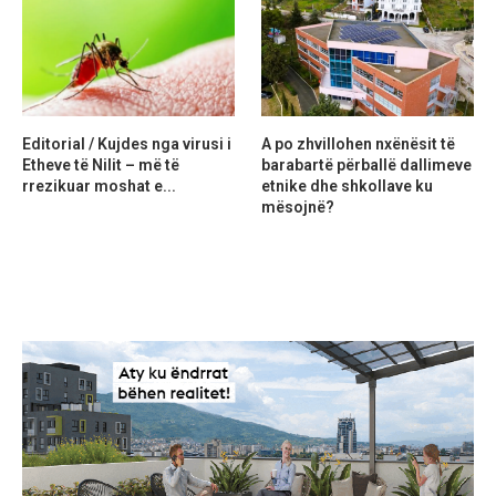
Editorial / Kujdes nga virusi i
A po zhvillohen nxënësit të
Etheve të Nilit – më të
barabartë përballë dallimeve
rrezikuar moshat e...
etnike dhe shkollave ku
mësojnë?