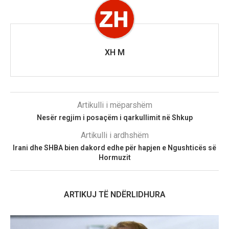
XH M
Artikulli i mëparshëm
Nesër regjim i posaçëm i qarkullimit në Shkup
Artikulli i ardhshëm
Irani dhe SHBA bien dakord edhe për hapjen e Ngushticës së
Hormuzit
ARTIKUJ TË NDËRLIDHURA