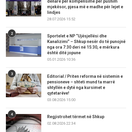
denarë për kompensime për pushim
mjekësor, pjesa më e madhe për lejet e
lindjes
28.07.2026 15:52
2
Sportelet e NP “Ujësjellësi dhe
Kanalizimi” – Shkup nesër do të punojnë
nga ora 7:30 deri në 15:30, e mërkura
është ditë jopune
05.01.2026 10:36
3
Editorial / Priten reforma në sistemin e
pensioneve – shteti mund ta marrë
shtyllën e dytë nga kursimet e
qytetarëve!
03.08.2026 15:00
4
Regjistrohet tërmet në Shkup
02.08.2026 22:34