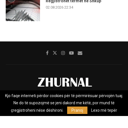
Regjistrohet tërmet në Shkup
02.08.2026 22:34
Kjo faqe interneti përdor cookies për të përmirësuar përvojën tuaj.
Rreth nesh
Impresumi
Marketing
Kontakt
Ne do të supozojmë se jeni dakord me këtë, por mund të
Privacy Policy
çregjistroheni nëse dëshironi.
Pranoj
Lexo më tepër
Zhurnal.mk është Agjenci e Lajmeve e pavarur, e themeluar në vitin
2009, që e mbulon Maqedoninë, Kosovën, Shqipërinë edhe lajmet
nga bota.