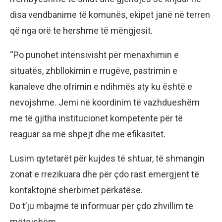
disa vendbanime të komunës, ekipet janë në terren
që nga orë te hershme të mëngjesit.
“Po punohet intensivisht për menaxhimin e
situatës, zhbllokimin e rrugëve, pastrimin e
kanaleve dhe ofrimin e ndihmës aty ku është e
nevojshme. Jemi në koordinim të vazhdueshëm
me të gjitha institucionet kompetente për të
reaguar sa më shpejt dhe me efikasitet.
Lusim qytetarët për kujdes të shtuar, të shmangin
zonat e rrezikuara dhe për çdo rast emergjent të
kontaktojnë shërbimet përkatëse.
Do t’ju mbajmë të informuar për çdo zhvillim të
mëtejshëm.