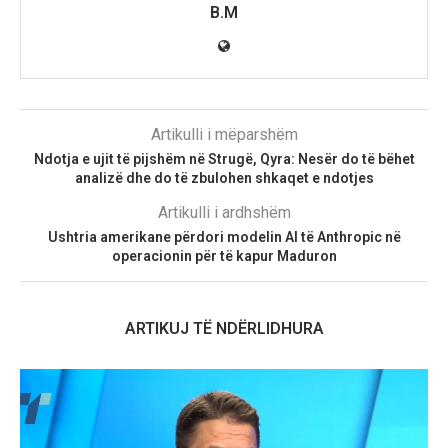
B.M
Artikulli i mëparshëm
Ndotja e ujit të pijshëm në Strugë, Qyra: Nesër do të bëhet
analizë dhe do të zbulohen shkaqet e ndotjes
Artikulli i ardhshëm
Ushtria amerikane përdori modelin AI të Anthropic në
operacionin për të kapur Maduron
ARTIKUJ TË NDËRLIDHURA