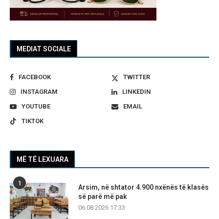
MEDIAT SOCIALE
FACEBOOK
TWITTER
INSTAGRAM
LINKEDIN
YOUTUBE
EMAIL
TIKTOK
MË TË LEXUARA
1
Arsim, në shtator 4.900 nxënës të klasës
së parë më pak
06.08.2026 17:33