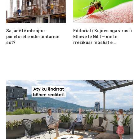
Sa janë të mbrojtur
Editorial / Kujdes nga virusi i
punëtorët e ndërtimtarisë
Etheve të Nilit – më të
sot?
rrezikuar moshat e...