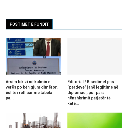
POSTIMET E FUNDIT
Arsim Idrizi në kulmin e
Editorial / Bisedimet pas
verës po bën gjum dimëror,
“perdeve” janë legjitime në
është rrethuar me tabela
diplomaci, por para
pa...
nënshkrimit patjetër të
ketë...