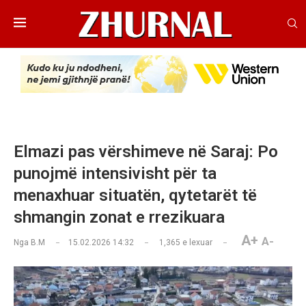
Elmazi pas vërshimeve në Saraj: Po
punojmë intensivisht për ta
menaxhuar situatën, qytetarët të
shmangin zonat e rrezikuara
A+
A-
Nga
B.M
15.02.2026 14:32
1,365
e lexuar