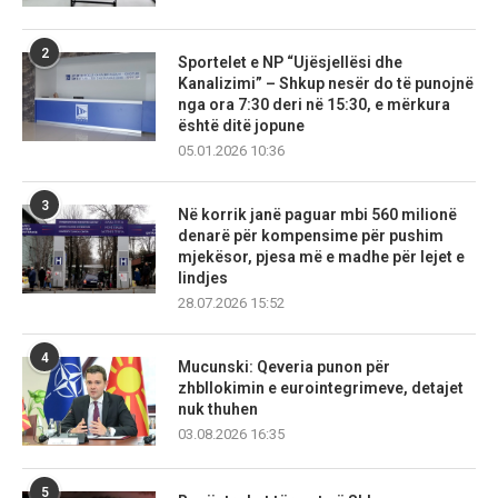
2
Sportelet e NP “Ujësjellësi dhe
Kanalizimi” – Shkup nesër do të punojnë
nga ora 7:30 deri në 15:30, e mërkura
është ditë jopune
05.01.2026 10:36
3
Në korrik janë paguar mbi 560 milionë
denarë për kompensime për pushim
mjekësor, pjesa më e madhe për lejet e
lindjes
28.07.2026 15:52
4
Mucunski: Qeveria punon për
zhbllokimin e eurointegrimeve, detajet
nuk thuhen
03.08.2026 16:35
5