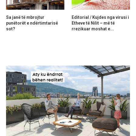
Sa janë të mbrojtur
Editorial / Kujdes nga virusi i
punëtorët e ndërtimtarisë
Etheve të Nilit – më të
sot?
rrezikuar moshat e...