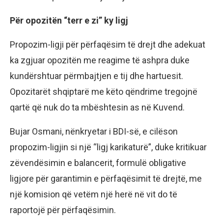
Për opozitën “terr e zi” ky ligj
Propozim-ligji për përfaqësim të drejt dhe adekuat
ka zgjuar opozitën me reagime të ashpra duke
kundërshtuar përmbajtjen e tij dhe hartuesit.
Opozitarët shqiptarë me këto qëndrime tregojnë
qartë që nuk do ta mbështesin as në Kuvend.
Bujar Osmani, nënkryetar i BDI-së, e cilëson
propozim-ligjin si një “ligj karikaturë”, duke kritikuar
zëvendësimin e balancerit, formulë obligative
ligjore për garantimin e përfaqësimit të drejtë, me
një komision që vetëm një herë në vit do të
raportojë për përfaqësimin.