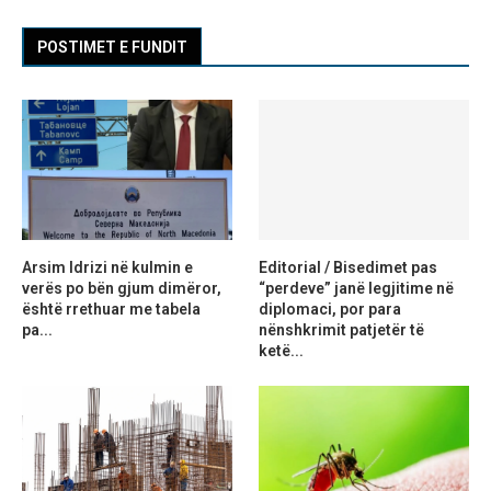
POSTIMET E FUNDIT
Arsim Idrizi në kulmin e
Editorial / Bisedimet pas
verës po bën gjum dimëror,
“perdeve” janë legjitime në
është rrethuar me tabela
diplomaci, por para
pa...
nënshkrimit patjetër të
ketë...