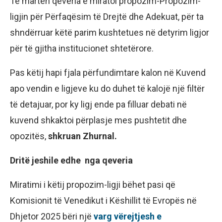
Të martën qeveria e miratoi propozim-Propozim-
ligjin për Përfaqësim të Drejtë dhe Adekuat, për ta
shndërruar këtë parim kushtetues në detyrim ligjor
për të gjitha institucionet shtetërore.
Pas këtij hapi fjala përfundimtare kalon në Kuvend
apo vendin e ligjeve ku do duhet të kalojë një filtër
të detajuar, por ky ligj ende pa filluar debati në
kuvend shkaktoi përplasje mes pushtetit dhe
opozitës,
shkruan Zhurnal.
Dritë jeshile edhe nga qeveria
Miratimi i këtij propozim-ligji bëhet pasi që
Komisionit të Venedikut i Këshillit të Evropës në
Dhjetor 2025 bëri një
varg vërejtjesh e