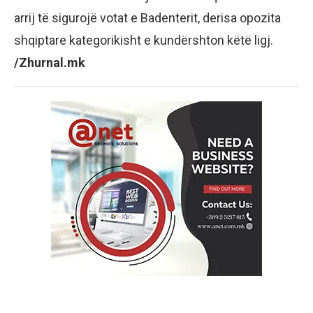
arrij të sigurojë votat e Badenterit, derisa opozita
shqiptare kategorikisht e kundërshton këtë ligj.
/Zhurnal.mk