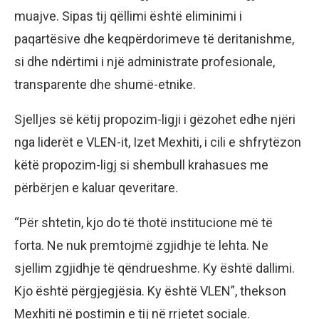
muajve. Sipas tij qëllimi është eliminimi i
paqartësive dhe keqpërdorimeve të deritanishme,
si dhe ndërtimi i një administrate profesionale,
transparente dhe shumë-etnike.
Sjelljes së këtij propozim-ligji i gëzohet edhe njëri
nga liderët e VLEN-it, Izet Mexhiti, i cili e shfrytëzon
këtë propozim-ligj si shembull krahasues me
përbërjen e kaluar qeveritare.
“Për shtetin, kjo do të thotë institucione më të
forta. Ne nuk premtojmë zgjidhje të lehta. Ne
sjellim zgjidhje të qëndrueshme. Ky është dallimi.
Kjo është përgjegjësia. Ky është VLEN”, thekson
Mexhiti në postimin e tij në rrjetet sociale.