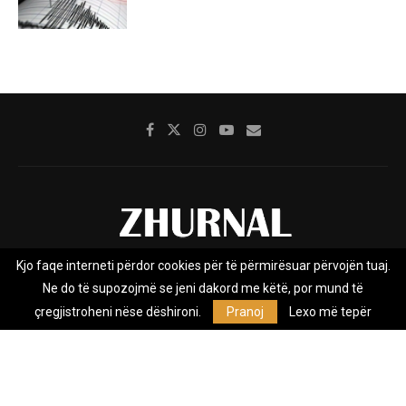
Kjo faqe interneti përdor cookies për të përmirësuar përvojën tuaj.
Rreth nesh
Impresumi
Marketing
Kontakt
Ne do të supozojmë se jeni dakord me këtë, por mund të
Privacy Policy
çregjistroheni nëse dëshironi.
Pranoj
Lexo më tepër
Zhurnal.mk është Agjenci e Lajmeve e pavarur, e themeluar në vitin
2009, që e mbulon Maqedoninë, Kosovën, Shqipërinë edhe lajmet
nga bota.
@2026 - All Right Reserved. Designed and Developed by