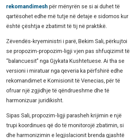
rekomandimesh
për mënyrën se si ai duhet të
qartësohet edhe më tutje në detaje e sidomos kur
është çështja e zbatimit të tij në praktikë.
Zëvendës-kryeministri i parë, Bekim Sali, përkujtoi
se propozim-propozim-ligji vjen pas shfuqizimit të
“balancuesit” nga Gjykata Kushtetuese. Ai tha se
versioni i miratuar nga qeveria ka përfshirë edhe
rekomandimet e Komisionit të Venecias, për të
ofruar një zgjidhje të qëndrueshme dhe të
harmonizuar juridikisht.
Sipas Sali, propozim-ligji parasheh krijimin e një
trupi koordinues që do të monitorojë zbatimin, si
dhe harmonizimin e legjislacionit brenda gjashtë