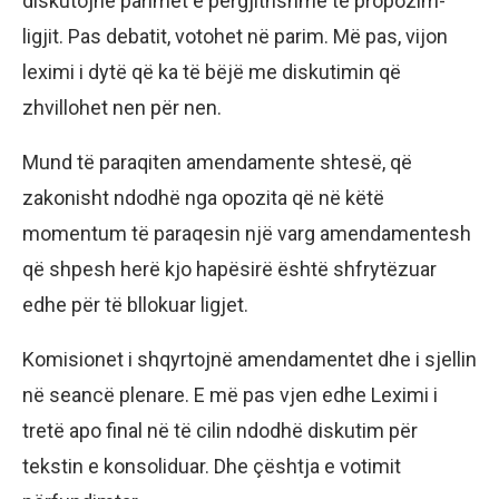
diskutojnë parimet e përgjithshme të propozim-
ligjit. Pas debatit, votohet në parim. Më pas, vijon
leximi i dytë që ka të bëjë me diskutimin që
zhvillohet nen për nen.
Mund të paraqiten amendamente shtesë, që
zakonisht ndodhë nga opozita që në këtë
momentum të paraqesin një varg amendamentesh
që shpesh herë kjo hapësirë është shfrytëzuar
edhe për të bllokuar ligjet.
Komisionet i shqyrtojnë amendamentet dhe i sjellin
në seancë plenare. E më pas vjen edhe Leximi i
tretë apo final në të cilin ndodhë diskutim për
tekstin e konsoliduar. Dhe çështja e votimit