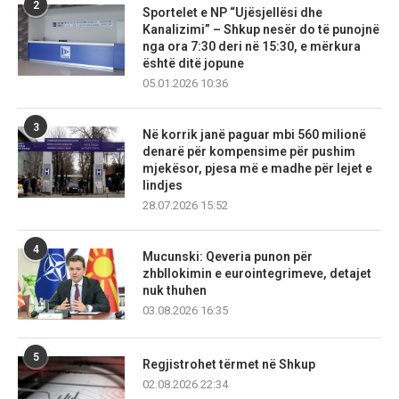
2
Sportelet e NP “Ujësjellësi dhe
Kanalizimi” – Shkup nesër do të punojnë
nga ora 7:30 deri në 15:30, e mërkura
është ditë jopune
05.01.2026 10:36
3
Në korrik janë paguar mbi 560 milionë
denarë për kompensime për pushim
mjekësor, pjesa më e madhe për lejet e
lindjes
28.07.2026 15:52
4
Mucunski: Qeveria punon për
zhbllokimin e eurointegrimeve, detajet
nuk thuhen
03.08.2026 16:35
5
Regjistrohet tërmet në Shkup
02.08.2026 22:34