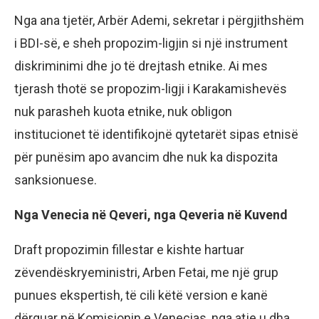
Nga ana tjetër, Arbër Ademi, sekretar i përgjithshëm
i BDI-së, e sheh propozim-ligjin si një instrument
diskriminimi dhe jo të drejtash etnike. Ai mes
tjerash thotë se propozim-ligji i Karakamishevës
nuk parasheh kuota etnike, nuk obligon
institucionet të identifikojnë qytetarët sipas etnisë
për punësim apo avancim dhe nuk ka dispozita
sanksionuese.
Nga Venecia në Qeveri, nga Qeveria në Kuvend
Draft propozimin fillestar e kishte hartuar
zëvendëskryeministri, Arben Fetai, me një grup
punues ekspertish, të cili këtë version e kanë
dërguar në Komisionin e Venecias, nga atje u dha