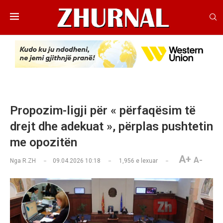
Propozim-ligji për « përfaqësim të
drejt dhe adekuat », përplas pushtetin
me opozitën
A+
A-
Nga
R.ZH
09.04.2026 10:18
1,956
e lexuar