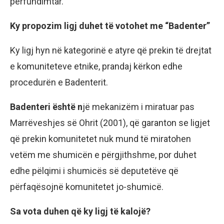
përfundimtar.
Ky propozim ligj duhet të votohet me “Badenter”
Ky ligj hyn në kategorinë e atyre që prekin të drejtat
e komuniteteve etnike, prandaj kërkon edhe
procedurën e Badenterit.
Badenteri është n
jë mekanizëm i miratuar pas
Marrëveshjes së Ohrit (2001), që garanton se ligjet
që prekin komunitetet nuk mund të miratohen
vetëm me shumicën e përgjithshme, por duhet
edhe pëlqimi i shumicës së deputetëve që
përfaqësojnë komunitetet jo-shumicë.
Sa vota duhen që ky ligj të kalojë?