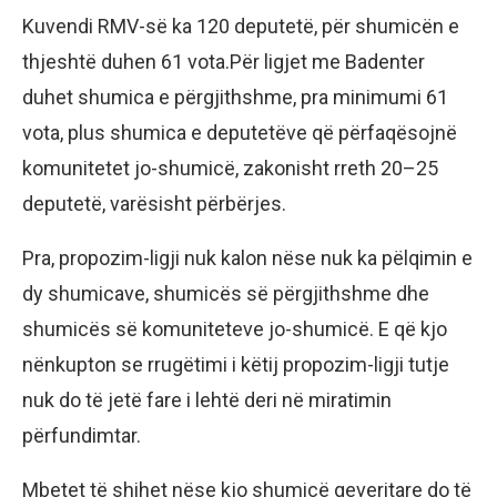
Kuvendi RMV-së ka 120 deputetë, për shumicën e
thjeshtë duhen 61 vota.Për ligjet me Badenter
duhet shumica e përgjithshme, pra minimumi 61
vota, plus shumica e deputetëve që përfaqësojnë
komunitetet jo-shumicë, zakonisht rreth 20–25
deputetë, varësisht përbërjes.
Pra, propozim-ligji nuk kalon nëse nuk ka pëlqimin e
dy shumicave, shumicës së përgjithshme dhe
shumicës së komuniteteve jo-shumicë. E që kjo
nënkupton se rrugëtimi i këtij propozim-ligji tutje
nuk do të jetë fare i lehtë deri në miratimin
përfundimtar.
Mbetet të shihet nëse kjo shumicë qeveritare do të