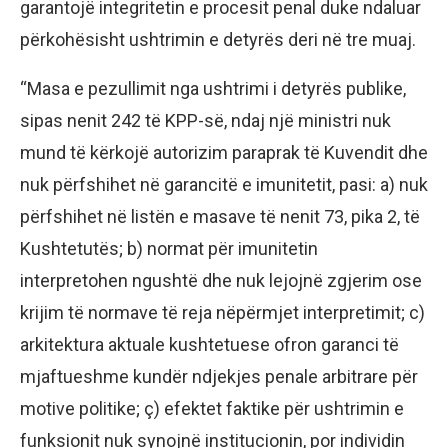
garantojë integritetin e procesit penal duke ndaluar
përkohësisht ushtrimin e detyrës deri në tre muaj.
“Masa e pezullimit nga ushtrimi i detyrës publike,
sipas nenit 242 të KPP-së, ndaj një ministri nuk
mund të kërkojë autorizim paraprak të Kuvendit dhe
nuk përfshihet në garancitë e imunitetit, pasi: a) nuk
përfshihet në listën e masave të nenit 73, pika 2, të
Kushtetutës; b) normat për imunitetin
interpretohen ngushtë dhe nuk lejojnë zgjerim ose
krijim të normave të reja nëpërmjet interpretimit; c)
arkitektura aktuale kushtetuese ofron garanci të
mjaftueshme kundër ndjekjes penale arbitrare për
motive politike; ç) efektet faktike për ushtrimin e
funksionit nuk synojnë institucionin, por individin