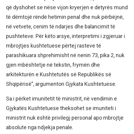
që dyshohet se nëse vijon kryerjen e detyrës mund
të dëmtojë rëndë hetimin penal dhe nuk përbëjnë,
në vetvete, cenim të ndarjes dhe balancimit të
pushteteve. Për këto arsye, interpretimi i zgjeruar i
mbrojtjes kushtetuese përtej rasteve të
parashikuara shprehimisht në nenin 73, pika 2, nuk
gjen mbështetje në tekstin, frymën dhe
arkitekturën e Kushtetutës së Republikës së
Shqipërisë”, argumenton Gjykata Kushtetuese.
Sa i përket imunitetit të ministrit, në vendimin e
Gjykatës Kushtetuese theksohet se imuniteti i
ministrit nuk është privilegj personal apo mbrojtje
absolute nga ndjekja penale.