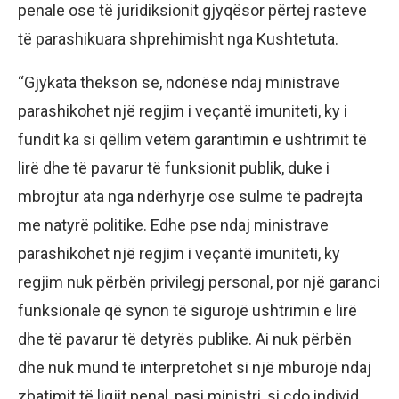
penale ose të juridiksionit gjyqësor përtej rasteve
të parashikuara shprehimisht nga Kushtetuta.
“Gjykata thekson se, ndonëse ndaj ministrave
parashikohet një regjim i veçantë imuniteti, ky i
fundit ka si qëllim vetëm garantimin e ushtrimit të
lirë dhe të pavarur të funksionit publik, duke i
mbrojtur ata nga ndërhyrje ose sulme të padrejta
me natyrë politike. Edhe pse ndaj ministrave
parashikohet një regjim i veçantë imuniteti, ky
regjim nuk përbën privilegj personal, por një garanci
funksionale që synon të sigurojë ushtrimin e lirë
dhe të pavarur të detyrës publike. Ai nuk përbën
dhe nuk mund të interpretohet si një mburojë ndaj
zbatimit të ligjit penal, pasi ministri, si çdo individ,