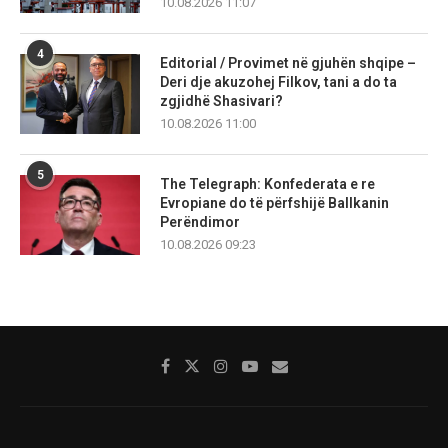
10.08.2026 11:07
4
Editorial / Provimet në gjuhën shqipe –
Deri dje akuzohej Filkov, tani a do ta
zgjidhë Shasivari?
10.08.2026 11:00
5
The Telegraph: Konfederata e re
Evropiane do të përfshijë Ballkanin
Perëndimor
10.08.2026 09:23