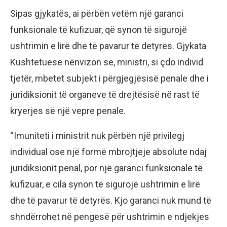
Sipas gjykatës, ai përbën vetëm një garanci
funksionale të kufizuar, që synon të sigurojë
ushtrimin e lirë dhe të pavarur të detyrës. Gjykata
Kushtetuese nënvizon se, ministri, si çdo individ
tjetër, mbetet subjekt i përgjegjësisë penale dhe i
juridiksionit të organeve të drejtësisë në rast të
kryerjes së një vepre penale.
“Imuniteti i ministrit nuk përbën një privilegj
individual ose një formë mbrojtjeje absolute ndaj
juridiksionit penal, por një garanci funksionale të
kufizuar, e cila synon të sigurojë ushtrimin e lirë
dhe të pavarur të detyrës. Kjo garanci nuk mund të
shndërrohet në pengesë për ushtrimin e ndjekjes