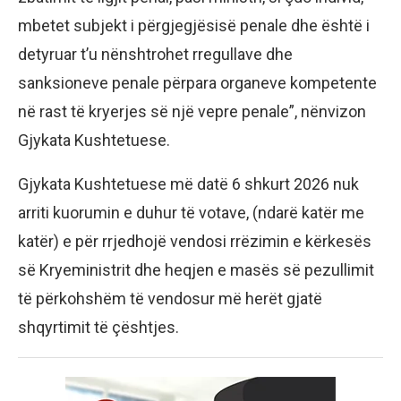
mbetet subjekt i përgjegjësisë penale dhe është i
detyruar t’u nënshtrohet rregullave dhe
sanksioneve penale përpara organeve kompetente
në rast të kryerjes së një vepre penale”, nënvizon
Gjykata Kushtetuese.
Gjykata Kushtetuese më datë 6 shkurt 2026 nuk
arriti kuorumin e duhur të votave, (ndarë katër me
katër) e për rrjedhojë vendosi rrëzimin e kërkesës
së Kryeministrit dhe heqjen e masës së pezullimit
të përkohshëm të vendosur më herët gjatë
shqyrtimit të çështjes.