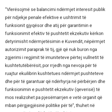
“Vlerësojmë se balancimi ndërmjet interesit publik
për ndjekje penale efektive e ushtrimit të
funksionit gjyqësor dhe atij për garantimin e
funksionimit efektiv të pushtetit ekzekutiv kërkon
detyrimisht ndërmjetësimin e Kuvendit, nëpërmjet
autorizimit paraprak të tij, gjë që nuk buron nga
zgjerimi i regjimit të imuniteteve përtej vullnetit të
kushtetutëbërësit, por rrjedh nga nevoja për të
ruajtur ekuilibrin kushtetues ndërmjet pushteteve
dhe për të garantuar që ndërhyrja në përbërjen dhe
funksionimin e pushtetit ekzekutiv (qeverisë) të
mos realizohet pa pjesëmarrjen e vetë organit që
mban përgjegjësinë politike për të”, thuhet në