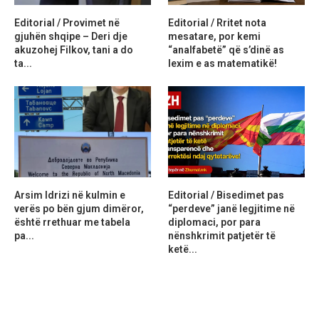
Editorial / Provimet në
Editorial / Rritet nota
gjuhën shqipe – Deri dje
mesatare, por kemi
akuzohej Filkov, tani a do
“analfabetë” që s’dinë as
ta...
lexim e as matematikë!
Arsim Idrizi në kulmin e
Editorial / Bisedimet pas
verës po bën gjum dimëror,
“perdeve” janë legjitime në
është rrethuar me tabela
diplomaci, por para
pa...
nënshkrimit patjetër të
ketë...