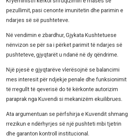
Kryeministri kërkoi shfuqizimin e masës së
pezullimit, pasi cenonte imunitetin dhe parimin e
ndarjes së së pushteteve.
Në vendimin e zbardhur, Gjykata Kushtetuese
nënvizon se për sa i përket parimit të ndarjes së
pushteteve, gjyqtarët u ndanë në dy qëndrime.
Një pjesë e gjyqtarëve vlerësojnë se balancimi
mes interesit për ndjekje penale dhe funksionimit
të rregullt të qeverisë do të kërkonte autorizim
paraprak nga Kuvendi si mekanizëm ekuilibrues.
Ata argumentuan se përfshirja e Kuvendit shmang
rrezikun e ndërhyrjes së një pushteti mbi tjetrin
dhe garanton kontroll institucional.