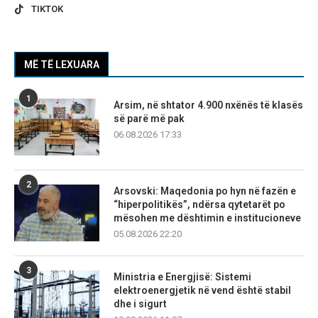
TIKTOK
MË TË LEXUARA
1
Arsim, në shtator 4.900 nxënës të klasës
së parë më pak
06.08.2026 17:33
2
Arsovski: Maqedonia po hyn në fazën e
“hiperpolitikës”, ndërsa qytetarët po
mësohen me dështimin e institucioneve
05.08.2026 22:20
3
Ministria e Energjisë: Sistemi
elektroenergjetik në vend është stabil
dhe i sigurt