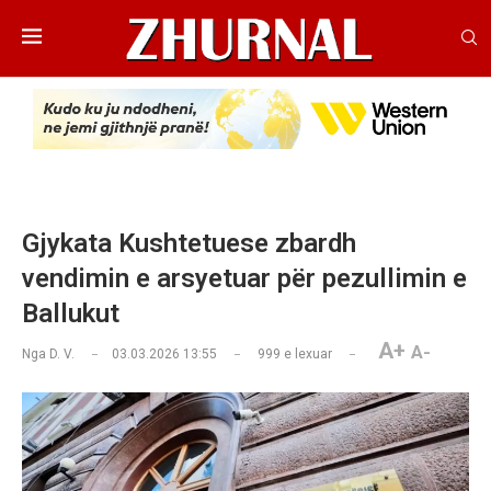
Gjykata Kushtetuese zbardh
vendimin e arsyetuar për pezullimin e
Ballukut
A+
A-
Nga
D. V.
03.03.2026 13:55
999
e lexuar