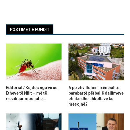
POSTIMET E FUNDIT
Editorial / Kujdes nga virusi i
A po zhvillohen nxënësit të
Etheve të Nilit – më të
barabartë përballë dallimeve
rrezikuar moshat e...
etnike dhe shkollave ku
mësojnë?