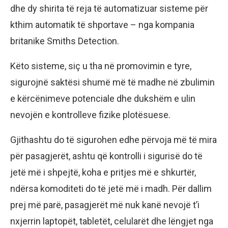
dhe dy shirita të reja të automatizuar sisteme për
kthim automatik të shportave – nga kompania
britanike Smiths Detection.
Këto sisteme, siç u tha në promovimin e tyre,
sigurojnë saktësi shumë më të madhe në zbulimin
e kërcënimeve potenciale dhe dukshëm e ulin
nevojën e kontrolleve fizike plotësuese.
Gjithashtu do të sigurohen edhe përvoja më të mira
për pasagjerët, ashtu që kontrolli i sigurisë do të
jetë më i shpejtë, koha e pritjes më e shkurtër,
ndërsa komoditeti do të jetë më i madh. Për dallim
prej më parë, pasagjerët më nuk kanë nevojë t’i
nxjerrin laptopët, tabletët, celularët dhe lëngjet nga