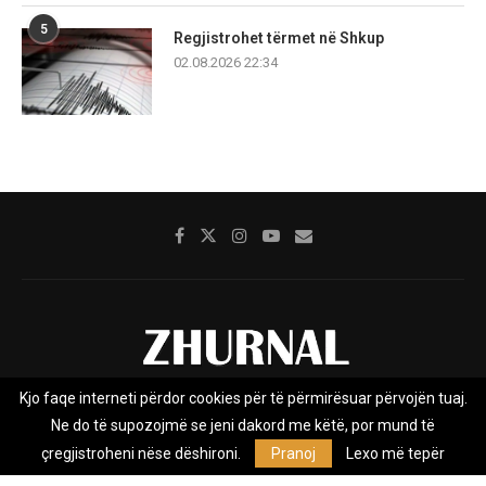
5
Regjistrohet tërmet në Shkup
02.08.2026 22:34
Kjo faqe interneti përdor cookies për të përmirësuar përvojën tuaj.
Rreth nesh
Impresumi
Marketing
Kontakt
Ne do të supozojmë se jeni dakord me këtë, por mund të
Privacy Policy
çregjistroheni nëse dëshironi.
Pranoj
Lexo më tepër
Zhurnal.mk është Agjenci e Lajmeve e pavarur, e themeluar në vitin