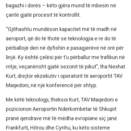
bagazhi i dorës – këto gjëra mund të mbesin në
çantë gjatë procesit të kontrollit.
“Gjithashtu mundëson kapacitet më të madh në
aeroport, që do të thotë se teknologjia e re do të
përballojë deri në dyfishin e pasagjerëve në orë për
linjë. Ky është çelësi për t’u përballur me trafikun në
rritje, veçanërisht gjatë sezonit të pikut”, tha Nexhat
Kurt, drejtor ekzekutiv i operatorit të aeroportit TAV
Maqedoni, në një konferencë për shtyp.
Me këtë teknologji, theksoi Kurt, TAV Maqedoni e
pozicionon Aeroportin Ndërkombëtar të Shkupit
pranë qendrave më të mëdha evropiane siç janë
Frankfurti, Hitrou dhe Cyrihu, ku këto sisteme