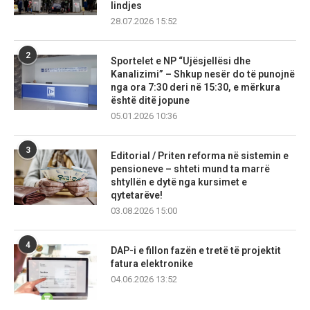
lindjes
28.07.2026 15:52
2
Sportelet e NP “Ujësjellësi dhe
Kanalizimi” – Shkup nesër do të punojnë
nga ora 7:30 deri në 15:30, e mërkura
është ditë jopune
05.01.2026 10:36
3
Editorial / Priten reforma në sistemin e
pensioneve – shteti mund ta marrë
shtyllën e dytë nga kursimet e
qytetarëve!
03.08.2026 15:00
4
DAP-i e fillon fazën e tretë të projektit
fatura elektronike
04.06.2026 13:52