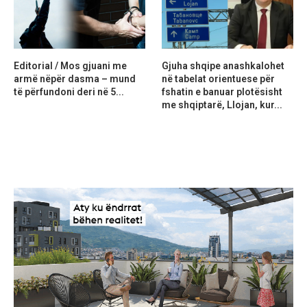
Editorial / Mos gjuani me
Gjuha shqipe anashkalohet
armë nëpër dasma – mund
në tabelat orientuese për
të përfundoni deri në 5...
fshatin e banuar plotësisht
me shqiptarë, Llojan, kur...