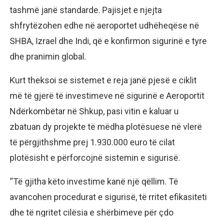
tashmë janë standarde. Pajisjet e njejta
shfrytëzohen edhe në aeroportet udhëheqëse në
SHBA, Izrael dhe Indi, që e konfirmon sigurinë e tyre
dhe pranimin global.
Kurt theksoi se sistemet e reja janë pjesë e ciklit
më të gjerë të investimeve në sigurinë e Aeroportit
Ndërkombëtar në Shkup, pasi vitin e kaluar u
zbatuan dy projekte të mëdha plotësuese në vlerë
të përgjithshme prej 1.930.000 euro të cilat
plotësisht e përforcojnë sistemin e sigurisë.
“Të gjitha këto investime kanë një qëllim. Të
avancohen procedurat e sigurisë, të rritet efikasiteti
dhe të ngritet cilësia e shërbimeve për çdo