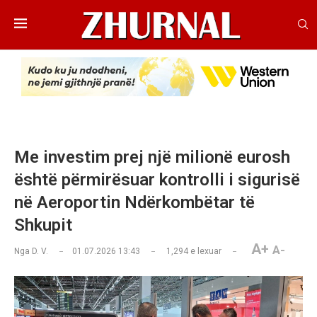
Me investim prej një milionë eurosh
është përmirësuar kontrolli i sigurisë
në Aeroportin Ndërkombëtar të
Shkupit
A+
A-
Nga
D. V.
01.07.2026 13:43
1,294
e lexuar